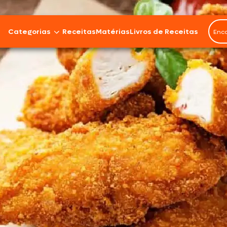
Categorias
Receitas
Matérias
Livros de Receitas
Bovinos
Cordeiro
Carnes Suínas
Aves
Frios e Embutidos
Peixes e Frutos do Mar
100% Vegetal