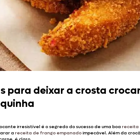
Doces, Bolos e Sobremesas
Pães e Massas
Bebidas
Entrevistas
 para deixar a crosta croca
equinha
cante irresistível é o segredo do sucesso de uma boa
receita
parar a
receita de frango empanado
impecável. Além da crocâ
arne, é claro.