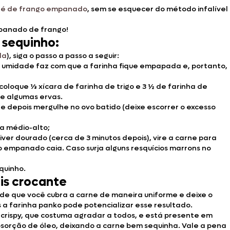
ilé de frango empanado
, sem se esquecer do método infalível
empanado de frango!
 sequinho:
da
), siga o passo a passo a seguir:
 de umidade faz com que a farinha fique empapada e, portanto,
 coloque ⅓ xícara de farinha de trigo e 3 ½ de farinha de
 e algumas ervas.
e depois mergulhe no ovo batido (deixe escorrer o excesso
a médio-alto;
ver dourado (cerca de 3 minutos depois), vire a carne para
 o empanado caia. Caso surja alguns resquícios marrons no
equinho.
is crocante
de que você cubra a carne de maneira uniforme e deixe o
 a farinha panko pode potencializar esse resultado.
 crispy, que costuma agradar a todos, e está presente em
sorção de óleo, deixando a carne bem sequinha. Vale a pena