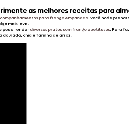
mente as melhores receitas para almo
companhamentos para frango empanado
. Você pode prepar
algo mais leve.
 e pode render
diversos pratos com frango apetitosos
. Para f
 dourada, chia e farinha de arroz.