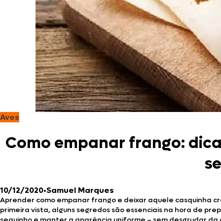
Aves
Como empanar frango: dicas
s
10/12/2020
•
Samuel Marques
Aprender como empanar frango e deixar aquele casquinha cro
primeira vista, alguns segredos são essenciais na hora de pre
sequinho e manter a aparência uniforme – sem desgrudar da c