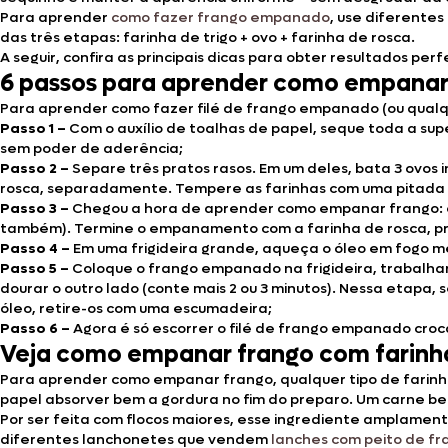
Para aprender
como fazer frango empanado
, use diferentes
das três etapas: farinha de trigo + ovo + farinha de rosca.
A seguir, confira as principais dicas para obter resultados 
6 passos para aprender como empanar 
Para aprender como fazer filé de frango empanado (ou qualq
Passo 1 –
Com o auxílio de toalhas de papel, seque toda a supe
sem poder de aderência;
Passo 2 –
Separe três pratos rasos.
Em um deles, bata 3 ovos i
rosca, separadamente. Tempere as farinhas com uma pitada de
Passo 3 –
Chegou a hora de aprender como empanar frango: come
também). Termine o empanamento com a farinha de rosca, pr
Passo 4 –
Em uma frigideira grande, aqueça o óleo em fogo m
Passo 5 –
Coloque o frango empanado na frigideira, trabalhand
dourar o outro lado (conte mais 2 ou 3 minutos). Nessa etapa,
óleo, retire-os com uma escumadeira;
Passo 6 –
Agora é só escorrer o filé de frango empanado cro
Veja como empanar frango com farinha
Para aprender como empanar frango, qualquer tipo de farinh
papel absorver bem a gordura no fim do preparo. Um carne be
Por ser feita com flocos maiores, esse ingrediente amplament
diferentes lanchonetes que vendem
lanches com peito de 