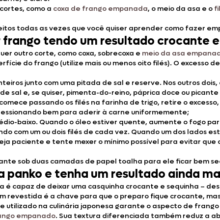
 cortes, como a
coxa de frango empanada
, o meio da asa e o
f
perfeitos todas as vezes que você quiser aprender como fazer 
frango tendo um resultado crocante e
uer outro corte, como coxa, sobrecoxa e
meio da asa empana
rfície do frango (utilize mais ou menos oito filés). O excesso
nteiros junto com uma pitada de sal e reserve. Nos outros dois,
 sal e, se quiser, pimenta-do-reino, páprica doce ou picante
ce passando os filés na farinha de trigo, retire o excesso, 
essionando bem para aderir à carne uniformemente;
édio-baixo. Quando o óleo estiver quente, aumente o fogo par
o com um ou dois filés de cada vez. Quando um dos lados esti
 seja paciente e tente mexer o mínimo possível para evitar que
cante sob duas camadas de papel toalha para ele ficar bem s
 panko e tenha um resultado ainda ma
a é capaz de deixar uma casquinha crocante e sequinha – des
m revestida é a chave para que o preparo fique crocante, mas
e utilizado na culinária japonesa garante o aspecto de frango
frango empanado
. Sua textura diferenciada também reduz a ab