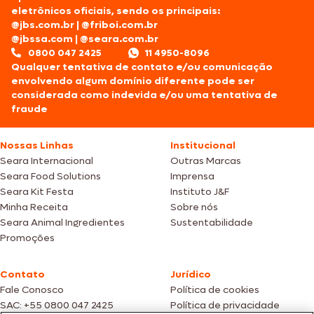
eletrônicos oficiais, sendo os principais:
@jbs.com.br
|
@friboi.com.br
@jbssa.com
|
@seara.com.br
0800 047 2425
11 4950-8096
Qualquer tentativa de contato e/ou comunicação
envolvendo algum domínio diferente pode ser
considerada como indevida e/ou uma tentativa de
fraude
Nossas Linhas
Institucional
Seara Internacional
Outras Marcas
Seara Food Solutions
Imprensa
Seara Kit Festa
Instituto J&F
Minha Receita
Sobre nós
Seara Animal Ingredientes
Sustentabilidade
Promoções
Contato
Jurídico
Fale Conosco
Política de cookies
SAC: +55 0800 047 2425
Política de privacidade