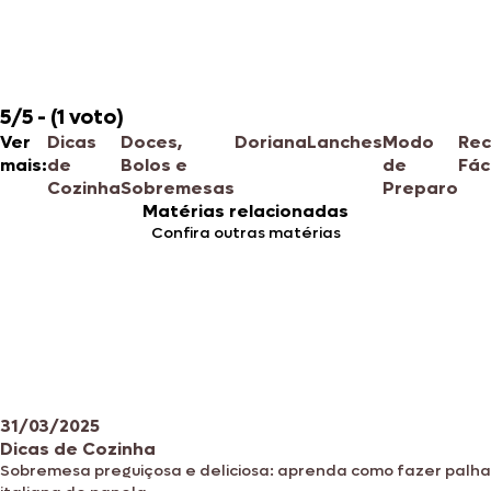
5/5 - (1 voto)
Ver
Dicas
Doces,
Doriana
Lanches
Modo
Rec
mais:
de
Bolos e
de
Fác
Cozinha
Sobremesas
Preparo
Matérias relacionadas
Confira outras matérias
31/03/2025
Dicas de Cozinha
Sobremesa preguiçosa e deliciosa: aprenda como fazer palha