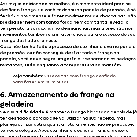
Assim que adicionado os molhos, é o momento ideal para se
desfiar o frango. Se você cozinhou na panela de pressão, é só
fechá-la novamente e fazer movimentos de chacoalhar. Não
precisa ser nem com tanta força nem com tanta leveza, a
temperatura vai auxiliar no desmanchar, mas a precisão nos
movimentos também é um fator-chave para o sucesso do seu
frango desfiado cremoso.
Caso não tenha feito o processo de cozinhar a ave na panela
de pressão, ou não conseguiu desfiar todo o frango na
panela, você deve pegar um garfo e ir separando os pedaços
restantes,
tudo enquanto a temperatura se mantém
.
Veja também:
23 receitas com frango desfiado
para fazer em 30 minutos
6. Armazenamento do frango na
geladeira
Se a sua dificuldade é manter o frango hidratado depois de já
ter desfiado a porção que vai utilizar na sua receita, mas
planeja utilizar outra quantia futuramente, não se preocupe,
temos a solução. Após cozinhar e desfiar o frango, deixe-o
esfriar à temperatura ambiente por, no máximo, duas horas.