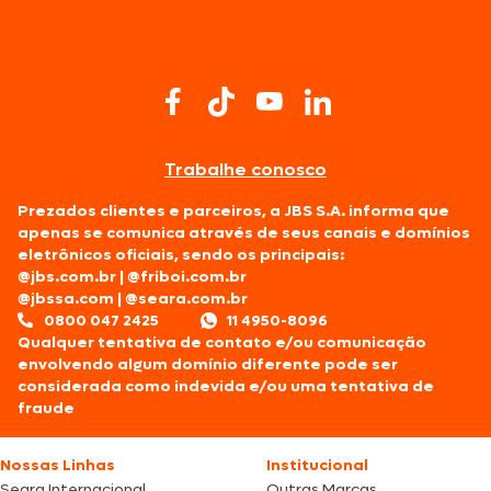
Trabalhe conosco
Prezados clientes e parceiros, a JBS S.A. informa que
apenas se comunica através de seus canais e domínios
eletrônicos oficiais, sendo os principais:
@jbs.com.br
|
@friboi.com.br
@jbssa.com
|
@seara.com.br
0800 047 2425
11 4950-8096
Qualquer tentativa de contato e/ou comunicação
envolvendo algum domínio diferente pode ser
considerada como indevida e/ou uma tentativa de
fraude
Nossas Linhas
Institucional
Seara Internacional
Outras Marcas