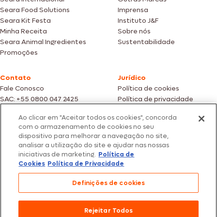
Seara Food Solutions
Imprensa
Seara Kit Festa
Instituto J&F
Minha Receita
Sobre nós
Seara Animal Ingredientes
Sustentabilidade
Promoções
Contato
Jurídico
Fale Conosco
Política de cookies
SAC: +55 0800 047 2425
Política de privacidade
Ao clicar em "Aceitar todos os cookies", concorda
Fotos meramente ilustrativas | Ofertas válidas enquanto durarem os
com o armazenamento de cookies no seu
estoques dos nossos parceiros | Vendas sujeitas a análise e confirmação
dispositivo para melhorar a navegação no site,
de dados.
analisar a utilização do site e ajudar nas nossas
Os preços, promoções e condições de pagamento são válidos
iniciativas de marketing.
Política de
exclusivamente para compras efetuadas em nossos parceiros.
Todos os produtos estão sujeitos a disponibilidade de estoque.
Cookies
Política de Privacidade
SEARA – CNPJ: 02.914.460/0202-67 – Av. Marginal Direita do Tietê, 500,
Definições de cookies
São Paulo/SP – CEP 05.118-100
© 2026 Seara. Todos os direitos reservados
Rejeitar Todos