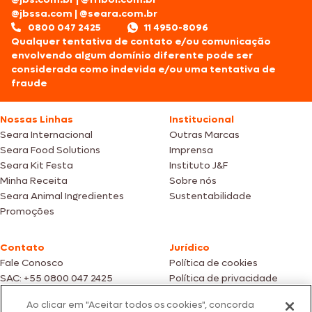
@jbssa.com
|
@seara.com.br
0800 047 2425
11 4950-8096
Qualquer tentativa de contato e/ou comunicação
envolvendo algum domínio diferente pode ser
considerada como indevida e/ou uma tentativa de
fraude
Nossas Linhas
Institucional
Seara Internacional
Outras Marcas
Seara Food Solutions
Imprensa
Seara Kit Festa
Instituto J&F
Minha Receita
Sobre nós
Seara Animal Ingredientes
Sustentabilidade
Promoções
Contato
Jurídico
Fale Conosco
Política de cookies
SAC: +55 0800 047 2425
Política de privacidade
Ao clicar em "Aceitar todos os cookies", concorda