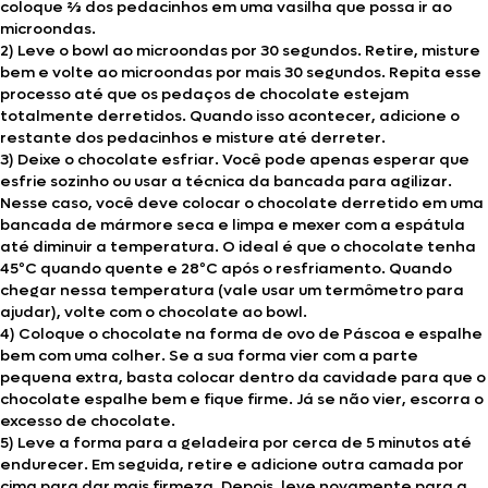
coloque ⅔ dos pedacinhos em uma vasilha que possa ir ao
microondas.
2) Leve o bowl ao microondas por 30 segundos. Retire, misture
bem e volte ao microondas por mais 30 segundos. Repita esse
processo até que os pedaços de chocolate estejam
totalmente derretidos. Quando isso acontecer, adicione o
restante dos pedacinhos e misture até derreter.
3) Deixe o chocolate esfriar. Você pode apenas esperar que
esfrie sozinho ou usar a técnica da bancada para agilizar.
Nesse caso, você deve colocar o chocolate derretido em uma
bancada de mármore seca e limpa e mexer com a espátula
até diminuir a temperatura. O ideal é que o chocolate tenha
45ºC quando quente e 28ºC após o resfriamento. Quando
chegar nessa temperatura (vale usar um termômetro para
ajudar), volte com o chocolate ao bowl.
4) Coloque o chocolate na forma de ovo de Páscoa e espalhe
bem com uma colher. Se a sua forma vier com a parte
pequena extra, basta colocar dentro da cavidade para que o
chocolate espalhe bem e fique firme. Já se não vier, escorra o
excesso de chocolate.
5) Leve a forma para a geladeira por cerca de 5 minutos até
endurecer. Em seguida, retire e adicione outra camada por
cima para dar mais firmeza. Depois, leve novamente para a