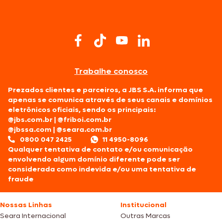
Trabalhe conosco
Prezados clientes e parceiros, a JBS S.A. informa que
apenas se comunica através de seus canais e domínios
eletrônicos oficiais, sendo os principais:
@jbs.com.br
|
@friboi.com.br
@jbssa.com
|
@seara.com.br
0800 047 2425
11 4950-8096
Qualquer tentativa de contato e/ou comunicação
envolvendo algum domínio diferente pode ser
considerada como indevida e/ou uma tentativa de
fraude
Nossas Linhas
Institucional
Seara Internacional
Outras Marcas