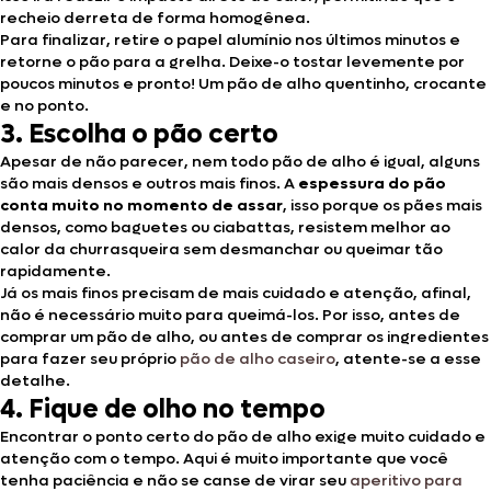
recheio derreta de forma homogênea.
Para finalizar, retire o papel alumínio nos últimos minutos e
retorne o pão para a grelha. Deixe-o tostar levemente por
poucos minutos e pronto! Um pão de alho quentinho, crocante
e no ponto.
3. Escolha o pão certo
Apesar de não parecer, nem todo pão de alho é igual, alguns
são mais densos e outros mais finos. A
espessura do pão
conta muito no momento de assar
, isso porque os pães mais
densos, como baguetes ou ciabattas, resistem melhor ao
calor da churrasqueira sem desmanchar ou queimar tão
rapidamente.
Já os mais finos precisam de mais cuidado e atenção, afinal,
não é necessário muito para queimá-los. Por isso, antes de
comprar um pão de alho, ou antes de comprar os ingredientes
para fazer seu próprio
pão de alho caseiro
, atente-se a esse
detalhe.
4. Fique de olho no tempo
Encontrar o ponto certo do pão de alho exige muito cuidado e
atenção com o tempo. Aqui é muito importante que você
tenha paciência e não se canse de virar seu
aperitivo para