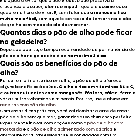
Ela ajuda a evitar que o pão grude, o que preserva a
crocância e o sabor, além de impedir que ele queime ou se
quebre na hora de virar. E, sem falar que
o manuseio fica
muito mais fácil,
sem aquele estresse de tentar tirar o pão
da grelha com medo de ele desmoronar.
Quantos dias o pão de alho pode ficar
na geladeira?
Depois de aberto, o tempo recomendado de permanência do
pão de alho na geladeira é de
no máximo 3 dias.
Quais são os benefícios do pão de
alho?
Por ser um alimento rico em alho, o pão de alho oferece
alguns benefícios à saúde.
O alho é rico em vitaminas B6 e C,
e outros nutrientes como manganês, fósforo, cálcio, ferro
e
várias outras vitaminas e minerais. Por isso, use e abuse em
receitas com pão de alho
.
Com essas dicas práticas, você vai dominar a arte de assar
pão de alho sem queimar, garantindo um churrasco perfeito.
Experimente inovar com opções como o
pão de alho com
mostarda
e o
pão de alho apimentado com páprica
e
aproveite para impressionar seus convidados com um