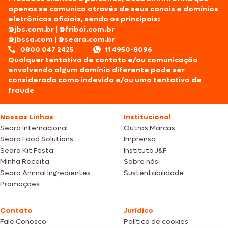
apenas se comunica através de seus canais e domínios
eletrônicos oficiais, sendo os principais:
@jbs.com.br
|
@friboi.com.br
@jbssa.com
|
@seara.com.br
0800 047 2425
11 4950-8096
Qualquer tentativa de contato e/ou comunicação
envolvendo algum domínio diferente pode ser
considerada como indevida e/ou uma tentativa de
fraude
Nossas Linhas
Institucional
Seara Internacional
Outras Marcas
Seara Food Solutions
Imprensa
Seara Kit Festa
Instituto J&F
Minha Receita
Sobre nós
Seara Animal Ingredientes
Sustentabilidade
Promoções
Contato
Jurídico
Fale Conosco
Política de cookies