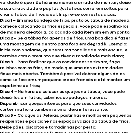
verdade é que não há uma maneira errada de montar; deixe
a sua criatividade e papilas gustativas correrem soltas para
criar a tábua de frios ideal. Inspire-se com estas dicas:
Dica 1 –
Em uma bandeja de frios, prato ou tábua de madeira,
comece colocando os frios especiais. Você pode espalhá-los
de maneira aleatória, colocando cada item um em um ponto;
Dica 2 –
Se a tábua for apenas de frios, uma boa dica é fazer
uma montagem de dentro para fora em degradê. Exemplo:
inicie com o salame, que tem uma tonalidade mais escura, e
termine com o presunto que tiver a tonalidade mais clara;
Dica 3 –
Para facilitar que os convidados se sirvam, faça
rolinhos com os frios, de modo que uma das extremidades
fique mais aberta. Também é possível dobrar alguns deles
como se fossem um pequeno crepe francês e até montar um
espetinho de frios;
Dica 4 –
Na hora de colocar os queijos na tábua, você pode
deixá-los em fatias, cubinhos ou pedaços maiores.
Disponibilizar queijos inteiros para que seus convidados
cortem na hora também é uma ideia interessante;
Dica 5 –
Coloque as geleias, pastinhas e molhos em pequenos
recipientes e posicione nos espaços vazios da tábua de frios.
Deixe pães, biscoitos e torradinhas por perto;