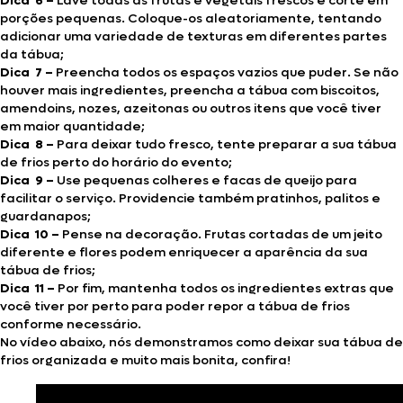
Dica 6 –
Lave todas as frutas e vegetais frescos e corte em
porções pequenas. Coloque-os aleatoriamente, tentando
adicionar uma variedade de texturas em diferentes partes
da tábua;
Dica 7 –
Preencha todos os espaços vazios que puder. Se não
houver mais ingredientes, preencha a tábua com biscoitos,
amendoins, nozes, azeitonas ou outros itens que você tiver
em maior quantidade;
Dica 8 –
Para deixar tudo fresco, tente preparar a sua tábua
de frios perto do horário do evento;
Dica 9 –
Use pequenas colheres e facas de queijo para
facilitar o serviço. Providencie também pratinhos, palitos e
guardanapos;
Dica 10 –
Pense na decoração. Frutas cortadas de um jeito
diferente e flores podem enriquecer a aparência da sua
tábua de frios;
Dica 11 –
Por fim,
mantenha todos os ingredientes extras que
você tiver por perto para poder repor a tábua de frios
conforme necessário.
No vídeo abaixo, nós demonstramos como deixar sua tábua de
frios organizada e muito mais bonita, confira!