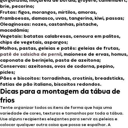
gorgonzola, muçarela de búfala, gruyère, camembert,
brie, pecorino;
Frutas:
figos, morangos, mirtilos, amoras,
framboesas, damasco, uvas, tangerina, kiwi, passas;
Oleaginosas:
nozes, castanhas, pistache,
macadâmia;
Vegetais:
batatas calabresas, cenoura em palitos,
chips de vegetais, aspargos;
Molhos, pastas, geleias e patês:
geleias de frutas,
patê de salsicha de pernil
, maionese de ervas, homus,
caponata de berinjela, pasta de azeitona;
Conservas:
azeitonas, ovos de codorna, pepino,
picles;
Pães e biscoitos:
torradinhas, crostinis, breadsticks,
fatias de pão italiano, biscoitos redondos.
Dicas para a montagem da tábua de
frios
Tente organizar todos os itens de forma que haja uma
variedade de cores, texturas e tamanhos por toda a tábua.
Use alguns recipientes elegantes para servir as geleias e
colocar qualquer outra coisa que possa se espalhar. A