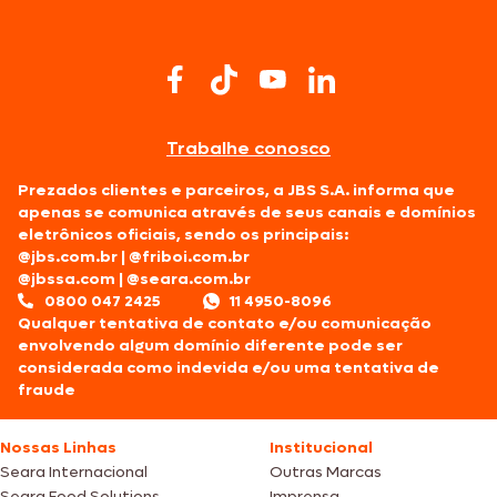
Trabalhe conosco
Prezados clientes e parceiros, a JBS S.A. informa que
apenas se comunica através de seus canais e domínios
eletrônicos oficiais, sendo os principais:
@jbs.com.br
|
@friboi.com.br
@jbssa.com
|
@seara.com.br
0800 047 2425
11 4950-8096
Qualquer tentativa de contato e/ou comunicação
envolvendo algum domínio diferente pode ser
considerada como indevida e/ou uma tentativa de
fraude
Nossas Linhas
Institucional
Seara Internacional
Outras Marcas
Seara Food Solutions
Imprensa