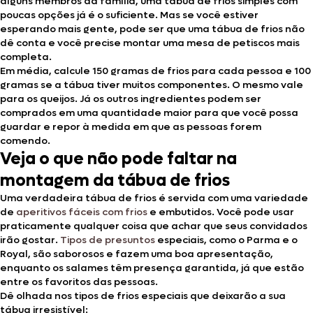
alguns membros da família, uma tábua de frios simples com
poucas opções já é o suficiente. Mas se você estiver
esperando mais gente, pode ser que uma tábua de frios não
dê conta e você precise montar uma mesa de petiscos mais
completa.
Em média, calcule 150 gramas de frios para cada pessoa e 100
gramas se a tábua tiver muitos componentes. O mesmo vale
para os queijos. Já os outros ingredientes podem ser
comprados em uma quantidade maior para que você possa
guardar e repor à medida em que as pessoas forem
comendo.
Veja o que não pode faltar na
montagem da tábua de frios
Uma verdadeira tábua de frios é servida com uma variedade
de
aperitivos fáceis com frios
e embutidos. Você pode usar
praticamente qualquer coisa que achar que seus convidados
irão gostar.
Tipos de presuntos
especiais, como o Parma e o
Royal, são saborosos e fazem uma boa apresentação,
enquanto os salames têm presença garantida, já que estão
entre os favoritos das pessoas.
Dê olhada nos tipos de frios especiais que deixarão a sua
tábua irresistível: