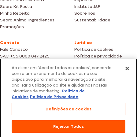
Seara Kit Festa
Instituto J&F
Minha Receita
Sobre nós
Seara Animal Ingredientes
Sustentabilidade
Promoções
Contato
Jurídico
Fale Conosco
Política de cookies
SAC: +55 0800 047 2425
Política de privacidade
Ao clicar em "Aceitar todos os cookies", concorda
Fotos meramente ilustrativas | Ofertas válidas enquanto durarem os
com o armazenamento de cookies no seu
estoques dos nossos parceiros | Vendas sujeitas a análise e confirmação
dispositivo para melhorar a navegação no site,
de dados.
analisar a utilização do site e ajudar nas nossas
Os preços, promoções e condições de pagamento são válidos
iniciativas de marketing.
Política de
exclusivamente para compras efetuadas em nossos parceiros.
Todos os produtos estão sujeitos a disponibilidade de estoque.
Cookies
Política de Privacidade
SEARA – CNPJ: 02.914.460/0202-67 – Av. Marginal Direita do Tietê, 500,
Definições de cookies
São Paulo/SP – CEP 05.118-100
© 2026 Seara. Todos os direitos reservados
Rejeitar Todos