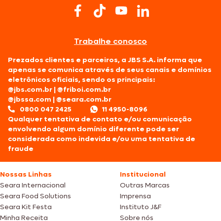
Trabalhe conosco
Prezados clientes e parceiros, a JBS S.A. informa que
apenas se comunica através de seus canais e domínios
eletrônicos oficiais, sendo os principais:
@jbs.com.br
|
@friboi.com.br
@jbssa.com
|
@seara.com.br
0800 047 2425
11 4950-8096
Qualquer tentativa de contato e/ou comunicação
envolvendo algum domínio diferente pode ser
considerada como indevida e/ou uma tentativa de
fraude
Nossas Linhas
Institucional
Seara Internacional
Outras Marcas
Seara Food Solutions
Imprensa
Seara Kit Festa
Instituto J&F
Minha Receita
Sobre nós