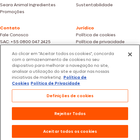
Seara Animal Ingredientes
Sustentabilidade
Promoções
Contato
Jurídico
Fale Conosco
Política de cookies
SAC: +55 0800 047 2425
Política de privacidade
Ao clicar em "Aceitar todos os cookies", concorda
Fotos meramente ilustrativas | Ofertas válidas enquanto durarem os
com o armazenamento de cookies no seu
estoques dos nossos parceiros | Vendas sujeitas a análise e confirmação
dispositivo para melhorar a navegação no site,
de dados.
analisar a utilização do site e ajudar nas nossas
Os preços, promoções e condições de pagamento são válidos
iniciativas de marketing.
Política de
exclusivamente para compras efetuadas em nossos parceiros.
Todos os produtos estão sujeitos a disponibilidade de estoque.
Cookies
Política de Privacidade
SEARA – CNPJ: 02.914.460/0202-67 – Av. Marginal Direita do Tietê, 500,
Definições de cookies
São Paulo/SP – CEP 05.118-100
© 2026 Seara. Todos os direitos reservados
Rejeitar Todos
Aceitar todos os cookies