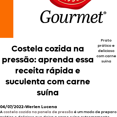
Prato
prático e
Costela cozida na
delicioso
com carne
pressão: aprenda essa
suína
receita rápida e
suculenta com carne
suína
04/07/2022
•
Werlen Lucena
A
costela cozida na panela de pressão
é um modo de preparo