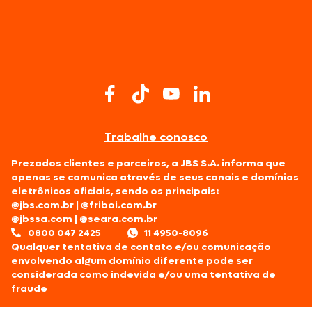
Trabalhe conosco
Prezados clientes e parceiros, a JBS S.A. informa que
apenas se comunica através de seus canais e domínios
eletrônicos oficiais, sendo os principais:
@jbs.com.br
|
@friboi.com.br
@jbssa.com
|
@seara.com.br
0800 047 2425
11 4950-8096
Qualquer tentativa de contato e/ou comunicação
envolvendo algum domínio diferente pode ser
considerada como indevida e/ou uma tentativa de
fraude