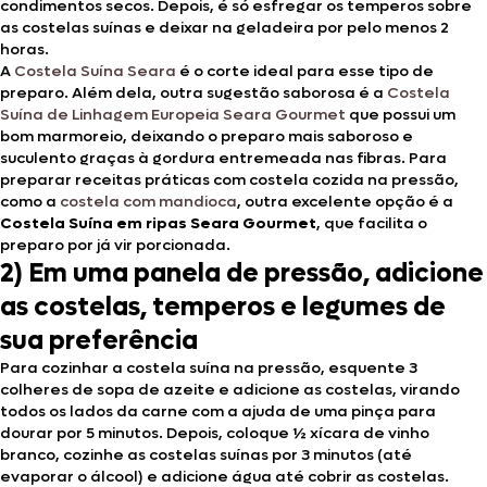
condimentos secos. Depois, é só esfregar os temperos sobre
as costelas suínas e deixar na geladeira por pelo menos 2
horas.
A
Costela Suína Seara
é o corte ideal para esse tipo de
preparo. Além dela, outra sugestão saborosa é a
Costela
Suína de Linhagem Europeia Seara Gourmet
que possui um
bom marmoreio, deixando o preparo mais saboroso e
suculento graças à gordura entremeada nas fibras. Para
preparar receitas práticas com costela cozida na pressão,
como a
costela com mandioca
, outra excelente opção é a
Costela Suína em ripas Seara Gourmet
, que facilita o
preparo por já vir porcionada.
2) Em uma panela de pressão, adicione
as costelas, temperos e legumes de
sua preferência
Para cozinhar a costela suína na pressão, esquente 3
colheres de sopa de azeite e adicione as costelas, virando
todos os lados da carne com a ajuda de uma pinça para
dourar por 5 minutos. Depois, coloque ½ xícara de vinho
branco, cozinhe as costelas suínas por 3 minutos (até
evaporar o álcool) e adicione água até cobrir as costelas.