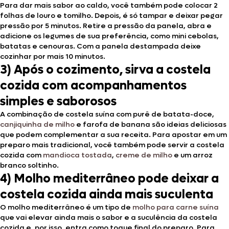
Para dar mais sabor ao caldo, você também pode colocar 2
folhas de louro e tomilho. Depois, é só tampar e deixar pegar
pressão por 5 minutos. Retire a pressão da panela, abra e
adicione os legumes de sua preferência, como mini cebolas,
batatas e cenouras. Com a panela destampada deixe
cozinhar por mais 10 minutos.
3) Após o cozimento, sirva a costela
cozida com acompanhamentos
simples e saborosos
A combinação de costela suína com purê de batata-doce,
canjiquinha de milho
e farofa de banana são ideias deliciosas
que podem complementar a sua receita. Para apostar em um
preparo mais tradicional, você também pode servir a costela
cozida com
mandioca tostada
,
creme de milho
e um arroz
branco soltinho.
4) Molho mediterrâneo pode deixar a
costela cozida ainda mais suculenta
O molho mediterrâneo é um tipo de
molho para carne suína
que vai elevar ainda mais o sabor e a suculência da costela
cozida e, por isso, entra como toque final do preparo. Para