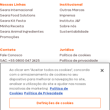
Nossas Linhas
Institucional
Seara Internacional
Outras Marcas
Seara Food Solutions
Imprensa
Seara Kit Festa
Instituto J&F
Minha Receita
Sobre nós
Seara Animal Ingredientes
Sustentabilidade
Promoções
Contato
Jurídico
Fale Conosco
Política de cookies
SAC: +55 0800 047 2425
Política de privacidade
Ao clicar em "Aceitar todos os cookies", concorda
Fotos meramente ilustrativas | Ofertas válidas enquanto durarem os
com o armazenamento de cookies no seu
estoques dos nossos parceiros | Vendas sujeitas a análise e confirmação
dispositivo para melhorar a navegação no site,
de dados.
analisar a utilização do site e ajudar nas nossas
Os preços, promoções e condições de pagamento são válidos
iniciativas de marketing.
Política de
exclusivamente para compras efetuadas em nossos parceiros.
Todos os produtos estão sujeitos a disponibilidade de estoque.
Cookies
Política de Privacidade
SEARA – CNPJ: 02.914.460/0202-67 – Av. Marginal Direita do Tietê, 500,
Definições de cookies
São Paulo/SP – CEP 05.118-100
© 2026 Seara. Todos os direitos reservados