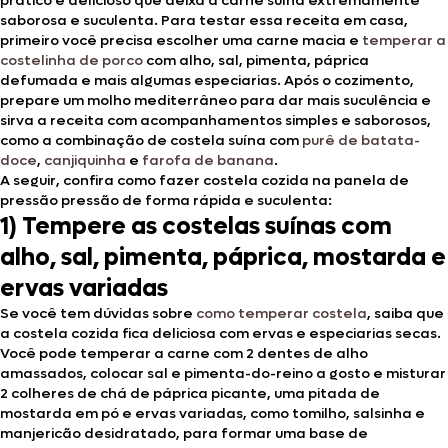
prático e delicioso que deixa a carne suína extremamente
saborosa e suculenta. Para testar essa receita em casa,
primeiro você precisa escolher uma carne macia e
temperar a
costelinha de porco
com alho, sal, pimenta, páprica
defumada e mais algumas especiarias. Após o cozimento,
prepare um molho mediterrâneo para dar mais suculência e
sirva a
receita
com
acompanhamentos simples e saborosos,
como a combinação de costela suína com
purê de batata-
doce
,
canjiquinha
e
farofa de banana
.
A seguir, confira como fazer costela cozida na panela de
pressão pressão de forma rápida e suculenta:
1) Tempere as costelas suínas com
alho, sal, pimenta, páprica, mostarda e
ervas variadas
Se você tem dúvidas sobre
como temperar costela
, saiba que
a costela cozida fica deliciosa com ervas e especiarias secas.
Você pode temperar a carne com 2 dentes de alho
amassados, colocar sal e pimenta-do-reino a gosto e misturar
2 colheres de chá de páprica picante, uma pitada de
mostarda em pó e ervas variadas, como tomilho, salsinha e
manjericão desidratado, para formar uma base de