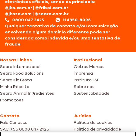
eletrônicos oficiais, sendo os principais:
@jbs.com.br
|
@friboi.com.br
@jbssa.com
|
@seara.com.br
0800 047 2425
11 4950-8096
Qualquer tentativa de contato e/ou comunicação
envolvendo algum domínio diferente pode ser
considerada como indevida e/ou uma tentativa de
fraude
Nossas Linhas
Institucional
Seara Internacional
Outras Marcas
Seara Food Solutions
Imprensa
Seara Kit Festa
Instituto J&F
Minha Receita
Sobre nós
Seara Animal Ingredientes
Sustentabilidade
Promoções
Contato
Jurídico
Fale Conosco
Política de cookies
SAC: +55 0800 047 2425
Política de privacidade