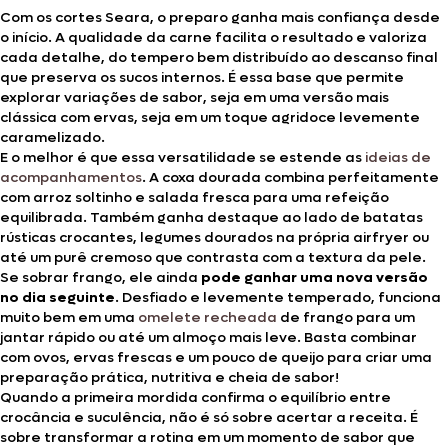
Com os cortes Seara, o preparo ganha mais confiança desde
o início. A qualidade da carne facilita o resultado e valoriza
cada detalhe, do tempero bem distribuído ao descanso final
que preserva os sucos internos. É essa base que permite
explorar variações de sabor, seja em uma versão mais
clássica com ervas, seja em um toque agridoce levemente
caramelizado.
E o melhor é que essa versatilidade se estende as
ideias de
acompanhamentos
. A coxa dourada combina perfeitamente
com arroz soltinho e salada fresca para uma refeição
equilibrada. Também ganha destaque ao lado de batatas
rústicas crocantes, legumes dourados na própria airfryer ou
até um purê cremoso que contrasta com a textura da pele.
Se sobrar frango, ele ainda
pode ganhar uma nova versão
no dia seguinte
. Desfiado e levemente temperado, funciona
muito bem em uma
omelete recheada
de frango para um
jantar rápido ou até um almoço mais leve. Basta combinar
com ovos, ervas frescas e um pouco de queijo para criar uma
preparação prática, nutritiva e cheia de sabor!
Quando a primeira mordida confirma o equilíbrio entre
crocância e suculência, não é só sobre acertar a receita. É
sobre transformar a rotina em um momento de sabor que