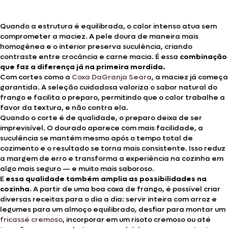
Quando a estrutura é equilibrada, o calor intenso atua sem
comprometer a maciez. A pele doura de maneira mais
homogênea e o interior preserva suculência, criando
contraste entre crocância e carne macia. É essa
combinação
que faz a diferença já na primeira mordida.
Com cortes como a
Coxa DaGranja Seara
, a maciez já começa
garantida. A seleção cuidadosa valoriza o sabor natural do
frango e facilita o preparo, permitindo que o calor trabalhe a
favor da textura, e não contra ela.
Quando o corte é de qualidade, o preparo deixa de ser
imprevisível. O dourado aparece com mais facilidade, a
suculência se mantém mesmo após o tempo total de
cozimento e o resultado se torna mais consistente. Isso reduz
a margem de erro e transforma a experiência na cozinha em
algo mais seguro — e muito mais saboroso.
E
essa qualidade também amplia as possibilidades na
cozinha
. A partir de uma boa coxa de frango, é possível criar
diversas receitas para o dia a dia: servir inteira com arroz e
legumes para um almoço equilibrado, desfiar para montar um
fricassé cremoso
, incorporar em um risoto cremoso ou até