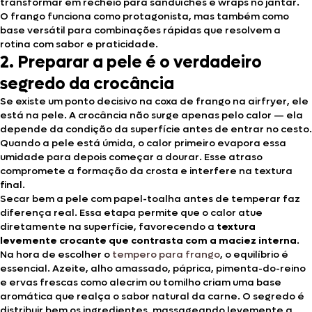
transformar em recheio para sanduíches e wraps no jantar.
O frango funciona como protagonista, mas também como
base versátil para combinações rápidas que resolvem a
rotina com sabor e praticidade.
2. Preparar a pele é o verdadeiro
segredo da crocância
Se existe um ponto decisivo na coxa de frango na airfryer, ele
está na pele. A crocância não surge apenas pelo calor — ela
depende da condição da superfície antes de entrar no cesto.
Quando a pele está úmida, o calor primeiro evapora essa
umidade para depois começar a dourar. Esse atraso
compromete a formação da crosta e interfere na textura
final.
Secar bem a pele com papel-toalha antes de temperar faz
diferença real. Essa etapa permite que o calor atue
diretamente na superfície, favorecendo a
textura
levemente crocante que contrasta com a maciez interna
.
Na hora de escolher o
tempero para frango
, o equilíbrio é
essencial. Azeite, alho amassado, páprica, pimenta-do-reino
e ervas frescas como alecrim ou tomilho criam uma base
aromática que realça o sabor natural da carne. O segredo é
distribuir bem os ingredientes, massageando levemente a