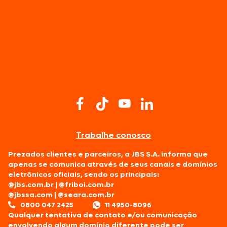
Trabalhe conosco
Prezados clientes e parceiros, a JBS S.A. informa que
apenas se comunica através de seus canais e domínios
eletrônicos oficiais, sendo os principais:
@jbs.com.br
|
@friboi.com.br
@jbssa.com
|
@seara.com.br
0800 047 2425
11 4950-8096
Qualquer tentativa de contato e/ou comunicação
envolvendo algum domínio diferente pode ser