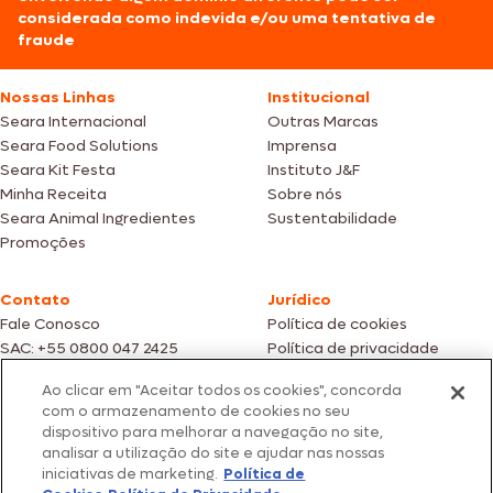
considerada como indevida e/ou uma tentativa de
fraude
Nossas Linhas
Institucional
Seara Internacional
Outras Marcas
Seara Food Solutions
Imprensa
Seara Kit Festa
Instituto J&F
Minha Receita
Sobre nós
Seara Animal Ingredientes
Sustentabilidade
Promoções
Contato
Jurídico
Fale Conosco
Política de cookies
SAC: +55 0800 047 2425
Política de privacidade
Ao clicar em "Aceitar todos os cookies", concorda
Fotos meramente ilustrativas | Ofertas válidas enquanto durarem os
com o armazenamento de cookies no seu
estoques dos nossos parceiros | Vendas sujeitas a análise e confirmação
dispositivo para melhorar a navegação no site,
de dados.
analisar a utilização do site e ajudar nas nossas
Os preços, promoções e condições de pagamento são válidos
iniciativas de marketing.
Política de
exclusivamente para compras efetuadas em nossos parceiros.
Todos os produtos estão sujeitos a disponibilidade de estoque.