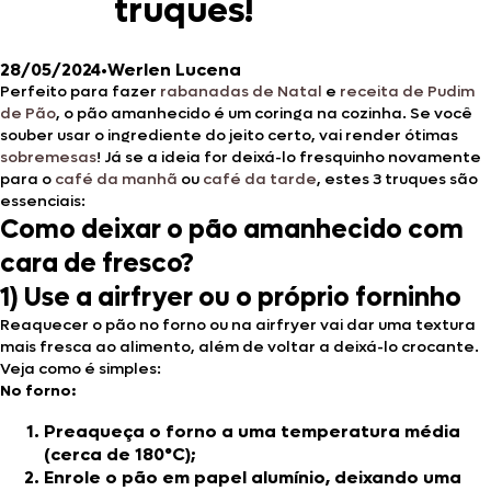
truques!
28/05/2024
•
Werlen Lucena
Perfeito para fazer
rabanadas de Natal
e
receita de Pudim
de Pão
, o pão amanhecido é um coringa na cozinha. Se você
souber usar o ingrediente do jeito certo, vai render ótimas
sobremesas
! Já se a ideia for deixá-lo fresquinho novamente
para o
café da manhã
ou
café da tarde
, estes 3 truques são
essenciais:
Como deixar o pão amanhecido com
cara de fresco?
1) Use a airfryer ou o próprio forninho
Reaquecer o pão no forno ou na airfryer vai dar uma textura
mais fresca ao alimento, além de voltar a deixá-lo crocante.
Veja como é simples:
No forno:
Preaqueça o forno a uma temperatura média
(cerca de 180°C);
Enrole o pão em papel alumínio, deixando uma