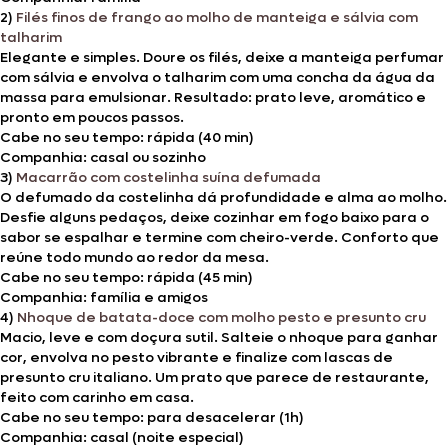
2)
Filés finos de frango ao molho de manteiga e sálvia com
talharim
Elegante e simples. Doure os filés, deixe a manteiga perfumar
com sálvia e envolva o talharim com uma concha da água da
massa para emulsionar. Resultado: prato leve, aromático e
pronto em poucos passos.
Cabe no seu tempo: rápida (40 min)
Companhia: casal ou sozinho
3)
Macarrão com costelinha suína defumada
O defumado da costelinha dá profundidade e alma ao molho.
Desfie alguns pedaços, deixe cozinhar em fogo baixo para o
sabor se espalhar e termine com cheiro-verde. Conforto que
reúne todo mundo ao redor da mesa.
Cabe no seu tempo: rápida (45 min)
Companhia: família e amigos
4)
Nhoque de batata-doce com molho pesto e presunto cru
Macio, leve e com doçura sutil. Salteie o nhoque para ganhar
cor, envolva no pesto vibrante e finalize com lascas de
presunto cru italiano. Um prato que parece de restaurante,
feito com carinho em casa.
Cabe no seu tempo: para desacelerar (1h)
Companhia: casal (noite especial)