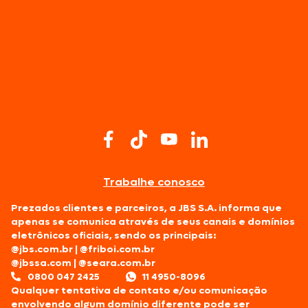
Trabalhe conosco
Prezados clientes e parceiros, a JBS S.A. informa que
apenas se comunica através de seus canais e domínios
eletrônicos oficiais, sendo os principais:
@jbs.com.br
|
@friboi.com.br
@jbssa.com
|
@seara.com.br
0800 047 2425
11 4950-8096
Qualquer tentativa de contato e/ou comunicação
envolvendo algum domínio diferente pode ser