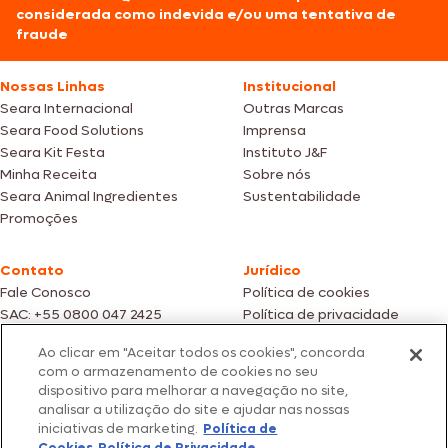
considerada como indevida e/ou uma tentativa de
fraude
Nossas Linhas
Institucional
Seara Internacional
Outras Marcas
Seara Food Solutions
Imprensa
Seara Kit Festa
Instituto J&F
Minha Receita
Sobre nós
Seara Animal Ingredientes
Sustentabilidade
Promoções
Contato
Jurídico
Fale Conosco
Política de cookies
SAC: +55 0800 047 2425
Política de privacidade
Ao clicar em "Aceitar todos os cookies", concorda
Fotos meramente ilustrativas | Ofertas válidas enquanto durarem os
com o armazenamento de cookies no seu
estoques dos nossos parceiros | Vendas sujeitas a análise e confirmação
dispositivo para melhorar a navegação no site,
de dados.
analisar a utilização do site e ajudar nas nossas
Os preços, promoções e condições de pagamento são válidos
iniciativas de marketing.
Política de
exclusivamente para compras efetuadas em nossos parceiros.
Todos os produtos estão sujeitos a disponibilidade de estoque.
Cookies
Política de Privacidade