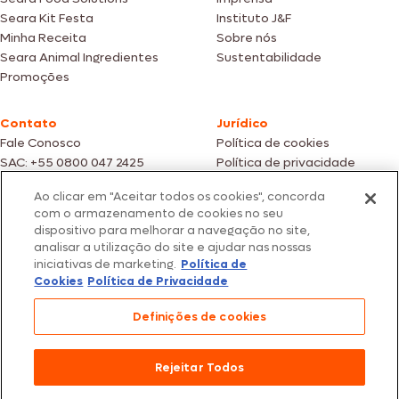
Seara Kit Festa
Instituto J&F
Minha Receita
Sobre nós
Seara Animal Ingredientes
Sustentabilidade
Promoções
Contato
Jurídico
Fale Conosco
Política de cookies
SAC: +55 0800 047 2425
Política de privacidade
Ao clicar em "Aceitar todos os cookies", concorda
Fotos meramente ilustrativas | Ofertas válidas enquanto durarem os
com o armazenamento de cookies no seu
estoques dos nossos parceiros | Vendas sujeitas a análise e confirmação
dispositivo para melhorar a navegação no site,
de dados.
analisar a utilização do site e ajudar nas nossas
Os preços, promoções e condições de pagamento são válidos
iniciativas de marketing.
Política de
exclusivamente para compras efetuadas em nossos parceiros.
Todos os produtos estão sujeitos a disponibilidade de estoque.
Cookies
Política de Privacidade
SEARA – CNPJ: 02.914.460/0202-67 – Av. Marginal Direita do Tietê, 500,
Definições de cookies
São Paulo/SP – CEP 05.118-100
© 2026 Seara. Todos os direitos reservados
Rejeitar Todos