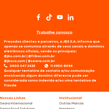
Trabalhe conosco
Prezados clientes e parceiros, a JBS S.A. informa que
apenas se comunica através de seus canais e domínios
eletrônicos oficiais, sendo os principais:
@jbs.com.br
|
@friboi.com.br
@jbssa.com
|
@seara.com.br
0800 047 2425
11 4950-8096
Qualquer tentativa de contato e/ou comunicação
envolvendo algum domínio diferente pode ser
considerada como indevida e/ou uma tentativa de
fraude
Nossas Linhas
Institucional
Seara Internacional
Outras Marcas
Seara Food Solutions
Imprensa