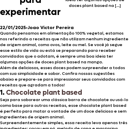
para
doces plant based na […]
experimentar
22/01/2025
•
Joao Victor Pereira
Quando pensamos em alimentação 100% vegetal, estamos
nos referindo a receitas que não utilizam nenhum ingrediente
de origem animal, como ovos, leite ou mel. Se você já segue
esse estilo de vida ou está se preparando para receber
convidados que o adotam, é sempre uma boa ideia ter
algumas opções de doces plant based na manga.
Além de deliciosos, esses doces podem surpreender a todos
com sua simplicidade e sabor. Confira nossas sugestões
abaixo e prepare-se para impressionar seus convidados com
receitas que agradam a todos!
1.
Chocolate plant based
Seja para saborear uma clássica barra de chocolate ou usá-lo
como base para outras receitas, esse chocolate plant based
é perfeito para matar a vontade de um doce delicioso e sem
ingredientes de origem animal.
Surpreendentemente simples, essa receita leva apenas três
ingredientes: cacau em pó, melado de cana e margarina