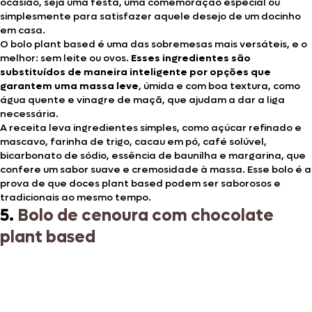
ocasião, seja uma festa, uma comemoração especial ou
simplesmente para satisfazer aquele desejo de um docinho
em casa.
O bolo plant based é uma das sobremesas mais versáteis, e o
melhor: sem leite ou ovos.
Esses ingredientes são
substituídos de maneira inteligente por opções que
garantem uma massa leve
, úmida e com boa textura, como
água quente e vinagre de maçã, que ajudam a dar a liga
necessária.
A receita leva ingredientes simples, como açúcar refinado e
mascavo, farinha de trigo, cacau em pó, café solúvel,
bicarbonato de sódio, essência de baunilha e margarina, que
confere um sabor suave e cremosidade à massa. Esse bolo é a
prova de que doces plant based podem ser saborosos e
tradicionais ao mesmo tempo.
5.
Bolo de cenoura com chocolate
plant based