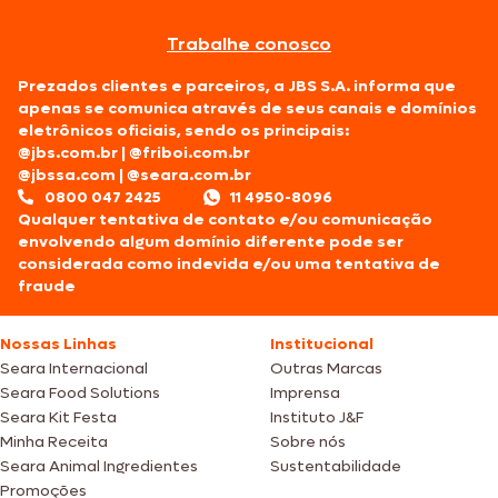
Trabalhe conosco
Prezados clientes e parceiros, a JBS S.A. informa que
apenas se comunica através de seus canais e domínios
eletrônicos oficiais, sendo os principais:
@jbs.com.br
|
@friboi.com.br
@jbssa.com
|
@seara.com.br
0800 047 2425
11 4950-8096
Qualquer tentativa de contato e/ou comunicação
envolvendo algum domínio diferente pode ser
considerada como indevida e/ou uma tentativa de
fraude
Nossas Linhas
Institucional
Seara Internacional
Outras Marcas
Seara Food Solutions
Imprensa
Seara Kit Festa
Instituto J&F
Minha Receita
Sobre nós
Seara Animal Ingredientes
Sustentabilidade
Promoções