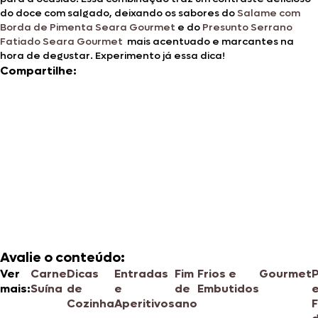
do doce com salgado, deixando os sabores do
Salame com
Borda de Pimenta Seara Gourmet
e do
Presunto Serrano
Fatiado Seara Gourmet
mais acentuado e marcantes na
hora de degustar. Experimento já essa dica!
Compartilhe:
Avalie o conteúdo:
Ver
Carne
Dicas
Entradas
Fim
Frios e
Gourmet
P
mais:
Suína
de
e
de
Embutidos
Cozinha
Aperitivos
ano
F