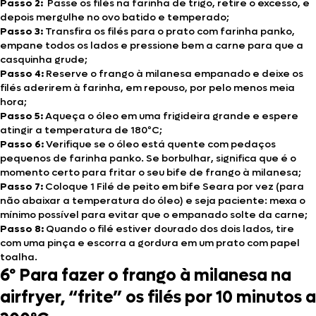
Passo 2:
Passe os filés na farinha de trigo, retire o excesso, e
depois mergulhe no ovo batido e temperado;
Passo 3:
Transfira os filés para o prato com farinha panko,
empane todos os lados e pressione bem a carne para que a
casquinha grude;
Passo 4:
Reserve o frango à milanesa empanado e deixe os
filés aderirem à farinha, em repouso, por pelo menos meia
hora;
Passo 5:
Aqueça o óleo em uma frigideira grande e espere
atingir a temperatura de 180ºC;
Passo 6:
Verifique se o óleo está quente com pedaços
pequenos de farinha panko. Se borbulhar, significa que é o
momento certo para fritar o seu bife de frango à milanesa;
Passo 7:
Coloque 1 Filé de peito em bife Seara por vez (para
não abaixar a temperatura do óleo) e seja paciente: mexa o
mínimo possível para evitar que o empanado solte da carne;
Passo 8:
Quando o filé estiver dourado dos dois lados, tire
com uma pinça e escorra a gordura em um prato com papel
toalha.
6º Para fazer o frango à milanesa na
airfryer, “frite” os filés por 10 minutos a