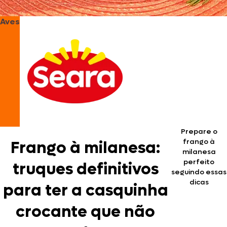
Aves
Prepare o
frango à
Frango à milanesa:
milanesa
perfeito
truques definitivos
seguindo essas
dicas
para ter a casquinha
crocante que não