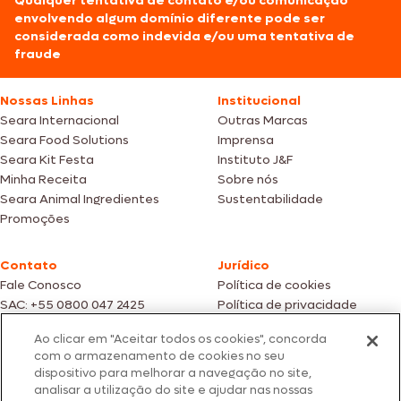
Qualquer tentativa de contato e/ou comunicação
envolvendo algum domínio diferente pode ser
considerada como indevida e/ou uma tentativa de
fraude
Nossas Linhas
Institucional
Seara Internacional
Outras Marcas
Seara Food Solutions
Imprensa
Seara Kit Festa
Instituto J&F
Minha Receita
Sobre nós
Seara Animal Ingredientes
Sustentabilidade
Promoções
Contato
Jurídico
Fale Conosco
Política de cookies
SAC: +55 0800 047 2425
Política de privacidade
Ao clicar em "Aceitar todos os cookies", concorda
Fotos meramente ilustrativas | Ofertas válidas enquanto durarem os
com o armazenamento de cookies no seu
estoques dos nossos parceiros | Vendas sujeitas a análise e confirmação
dispositivo para melhorar a navegação no site,
de dados.
analisar a utilização do site e ajudar nas nossas
Os preços, promoções e condições de pagamento são válidos