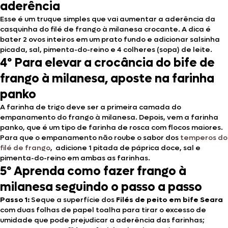
aderência
Esse é um truque simples que vai aumentar a aderência da
casquinha do filé de frango à milanesa crocante. A dica é
bater 2 ovos inteiros em um prato fundo e adicionar salsinha
picada, sal, pimenta-do-reino e 4 colheres (sopa) de leite.
4º Para elevar a crocância do bife de
frango à milanesa, aposte na farinha
panko
A farinha de trigo deve ser a primeira camada do
empanamento do frango à milanesa. Depois, vem a farinha
panko, que é um tipo de farinha de rosca com flocos maiores.
Para que o empanamento não roube o sabor dos
temperos do
filé de frango
, adicione 1 pitada de páprica doce, sal e
pimenta-do-reino em ambas as farinhas.
5º Aprenda como fazer frango à
milanesa seguindo o passo a passo
Passo 1:
Seque a superfície dos
Filés de peito em bife Seara
com duas folhas de papel toalha para tirar o excesso de
umidade que pode prejudicar a aderência das farinhas;