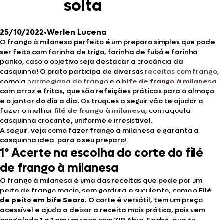
solta
25/10/2022
•
Werlen Lucena
O frango à milanesa perfeito é um preparo simples que pode
ser feito com farinha de trigo, farinha de fubá e farinha
panko, caso o objetivo seja destacar a crocância da
casquinha! O prato participa de diversas
receitas com frango
,
como a
parmegiana de frango
e o
bife de frango à milanesa
com arroz e fritas, que são refeições práticas para o almoço
e o jantar do dia a dia. Os truques a seguir vão te ajudar a
fazer o melhor
filé de frango à milanesa
, com aquela
casquinha crocante, uniforme e irresistível.
A seguir, veja como fazer frango à milanesa e garanta a
casquinha ideal para o seu preparo!
1º Acerte na escolha do corte do filé
de frango à milanesa
O frango à milanesa é uma das receitas que pede por um
peito de frango macio, sem gordura e suculento, como o
Filé
de peito em bife Seara
. O corte é versátil, tem um preço
acessível e ajuda a deixar a receita mais prática, pois vem
congelado 1 a 1 em um saco com ZIP Abre-Fecha, que te