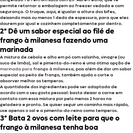
permite retornar a embalagem ao freezer vedada e com
segurança. O truque, aqui, é igualar a altura dos bifes,
deixando mais ou menos 1 dedo de espessura, para que eles
dourem por igual e cozinhem completamente por dentro.
2º Dê um sabor especial ao filé de
frango à milanesa fazendo uma
marinada
A mistura de cebola e alho em pó com salsinha, vinagre (ou
suco de limão), sal e pimenta-do-reino é uma ótima opção de
marinada para
frango à milanesa
, pois além de dar um sabor
especial ao peito de frango, também ajuda o corte a
absorver melhor os temperos.
A quantidade dos ingredientes pode ser adaptada de
acordo com o seu gosto pessoal: basta deixar a carne em
contato com essa mistura por pelo menos 2 horas na
geladeira e pronto. Se quiser seguir um caminho mais rápido,
use apenas o sal e a pimenta-do-reino como temperos.
3º Bata 2 ovos com leite para que o
frango à milanesa tenha boa