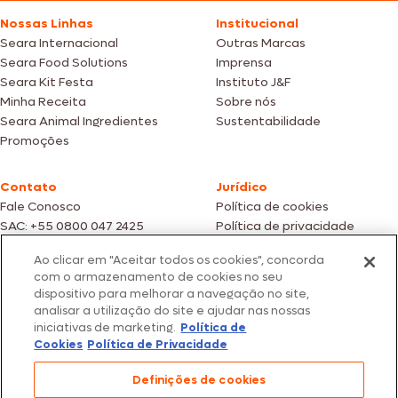
Nossas Linhas
Institucional
Seara Internacional
Outras Marcas
Seara Food Solutions
Imprensa
Seara Kit Festa
Instituto J&F
Minha Receita
Sobre nós
Seara Animal Ingredientes
Sustentabilidade
Promoções
Contato
Jurídico
Fale Conosco
Política de cookies
SAC: +55 0800 047 2425
Política de privacidade
Ao clicar em "Aceitar todos os cookies", concorda
Fotos meramente ilustrativas | Ofertas válidas enquanto durarem os
com o armazenamento de cookies no seu
estoques dos nossos parceiros | Vendas sujeitas a análise e confirmação
dispositivo para melhorar a navegação no site,
de dados.
analisar a utilização do site e ajudar nas nossas
Os preços, promoções e condições de pagamento são válidos
iniciativas de marketing.
Política de
exclusivamente para compras efetuadas em nossos parceiros.
Todos os produtos estão sujeitos a disponibilidade de estoque.
Cookies
Política de Privacidade
SEARA – CNPJ: 02.914.460/0202-67 – Av. Marginal Direita do Tietê, 500,
Definições de cookies
São Paulo/SP – CEP 05.118-100