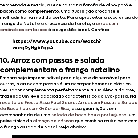
temperada e macia, a receita traz a farofa de alho-poró e
bacon como complemento, uma guarnição crocante e
molhadinha na medida certa. Para aproveitar a suculência do
frango de Natal e a crocância da farofa, o
arroz com
amêndoas em lascas
é a sugestão ideal. Confira:
https://www.youtube.com/watch?
v=eqDyHgbfqpA
10. Arroz com passas e salada
complementam o frango natalino
Embora seja imprescindível para alguns e dispensável para
outros, o arroz com passas é um acompanhamento clássico.
Seu sabor complementa perfeitamente a suculência da ave,
trazendo um leve adocicado característico da uva-passa. Na
receita de Fiesta Assa Fácil Seara, Arroz com Passas e Salada
de Bacalhau com Grão-de-Bico
, essa guarnição vem
acompanhada de uma
salada de bacalhau a portuguesa
, um
peixe típico do
almoço de Páscoa
que combina muito bem com
o frango assado de Natal. Veja abaixo: