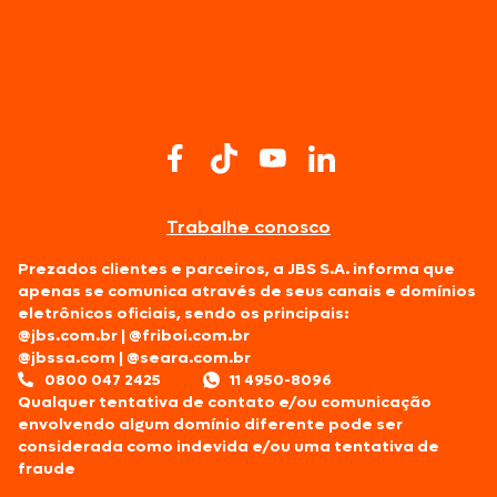
Trabalhe conosco
Prezados clientes e parceiros, a JBS S.A. informa que
apenas se comunica através de seus canais e domínios
eletrônicos oficiais, sendo os principais:
@jbs.com.br
|
@friboi.com.br
@jbssa.com
|
@seara.com.br
0800 047 2425
11 4950-8096
Qualquer tentativa de contato e/ou comunicação
envolvendo algum domínio diferente pode ser
considerada como indevida e/ou uma tentativa de
fraude