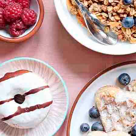
Doces, Bolos e Sobremesas
Pães e Massas
Bebidas
Entrevistas