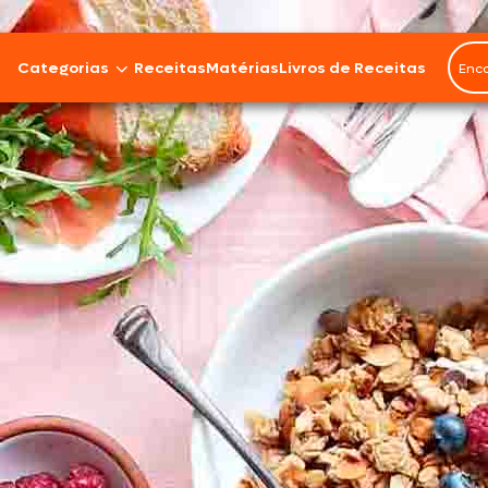
Categorias
Receitas
Matérias
Livros de Receitas
Bovinos
Cordeiro
Carnes Suínas
Aves
Frios e Embutidos
Peixes e Frutos do Mar
100% Vegetal