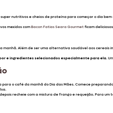
super nutritivos e cheios de proteína para começar o dia be
 ovos mexidos com
Bacon Fatias Seara Gourmet
ficam delicioso
 da manhã. Além de ser uma alternativa saudável aos cereais i
bor e ingredientes selecionados especialmente para ela
. U
ão
ica para o café da manhã do Dia das Mães. Comece preparando
lsa.
depois recheie com a mistura de frango e requeijão. Para um t