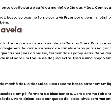
excelente opção para o café da manhã do Dia das Mães.
Com sua 
met
, basta colocar no forno ou na Air Fryer por alguns minuti
mbém.
aveia
fortante para o café da manhã do Dia das Mães. Para prepar
homogênea. Adicione um pouco de canela em pó para realçar o
equenas porções da massa, formando as panquecas. Deixe dour
de mel para um toque de doçura extra
. Essa é uma opção sim
a manhã do Dia das Mães. Essa receita basta bater em um liqui
chocolate em pó, fermento e bicarbonato. Com o creme feito no 
dois lados. Para deixar essa panqueca deliciosa, sirva com mo