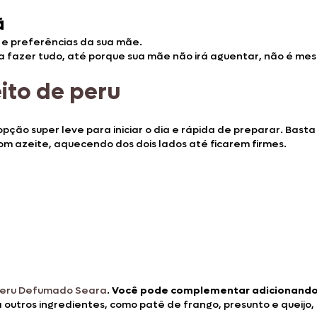
ã
 e preferências da sua mãe.
a fazer tudo, até porque sua mãe não irá aguentar, não é mes
ito de peru
pção super leve para iniciar o dia e rápida de preparar. Bast
om azeite, aquecendo dos dois lados até ficarem firmes.
Peru Defumado Seara
.
Você pode complementar adicionando 
outros ingredientes, como patê de frango, presunto e queijo, 