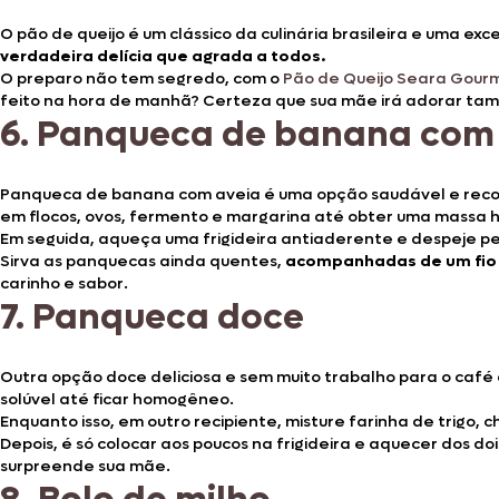
O pão de queijo é um clássico da culinária brasileira e uma 
verdadeira delícia que agrada a todos.
O preparo não tem segredo, com o
Pão de Queijo Seara Gour
feito na hora de manhã? Certeza que sua mãe irá adorar ta
6.
Panqueca de banana com 
Panqueca de banana com aveia é uma opção saudável e recon
em flocos, ovos, fermento e margarina até obter uma massa 
Em seguida, aqueça uma frigideira antiaderente e despeje p
Sirva as panquecas ainda quentes,
acompanhadas de um fio 
carinho e sabor.
7.
Panqueca doce
Outra opção doce deliciosa e sem muito trabalho para o café d
solúvel até ficar homogêneo.
Enquanto isso, em outro recipiente, misture farinha de trigo, 
Depois, é só colocar aos poucos na frigideira e aquecer dos 
surpreende sua mãe.