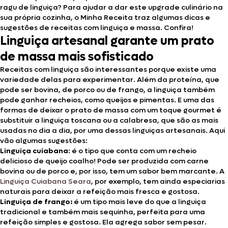
ragu de linguiça? Para ajudar a dar este upgrade culinário na
sua própria cozinha, o Minha Receita traz algumas dicas e
sugestões de receitas com linguiça e massa. Confira!
Linguiça artesanal garante um prato
de massa mais sofisticado
Receitas com linguiça são interessantes porque existe uma
variedade delas para experimentar. Além da proteína, que
pode ser bovina, de porco ou de frango, a linguiça também
pode ganhar recheios, como queijos e pimentas. E uma das
formas de deixar o prato de massa com um toque gourmet é
substituir a linguiça toscana ou a calabresa, que são as mais
usadas no dia a dia, por uma dessas linguiças artesanais. Aqui
vão algumas sugestões:
Linguiça cuiabana
: é o tipo que conta com um recheio
delicioso de queijo coalho! Pode ser produzida com carne
bovina ou de porco e, por isso, tem um sabor bem marcante. A
Linguiça Cuiabana Seara
, por exemplo, tem ainda especiarias
naturais para deixar a refeição mais fresca e gostosa.
Linguiça de frango:
é um tipo mais leve do que a linguiça
tradicional e também mais sequinha, perfeita para uma
refeição simples e gostosa. Ela agrega sabor sem pesar.