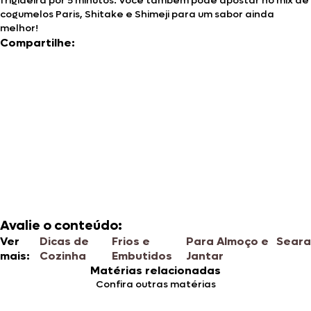
frigideira por 5 minutos. Você também pode apostar no mix de
cogumelos Paris, Shitake e Shimeji para um sabor ainda
melhor!
Compartilhe:
Avalie o conteúdo:
Ver
Dicas de
Frios e
Para Almoço e
Seara
mais:
Cozinha
Embutidos
Jantar
Matérias relacionadas
Confira outras matérias