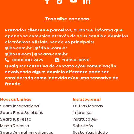
Trabalhe conosco
Prezados clientes e parceiros, a JBS S.A. informa que
apenas se comunica através de seus canais e domínios
eletrônicos oficiais, sendo os principais:
@jbs.com.br
|
@friboi.com.br
@jbssa.com
|
@seara.com.br
0800 047 2425
11 4950-8096
Qualquer tentativa de contato e/ou comunicação
envolvendo algum domínio diferente pode ser
considerada como indevida e/ou uma tentativa de
fraude
Nossas Linhas
Institucional
Seara Internacional
Outras Marcas
Seara Food Solutions
Imprensa
Seara Kit Festa
Instituto J&F
Minha Receita
Sobre nós
Seara Animal Ingredientes
Sustentabilidade