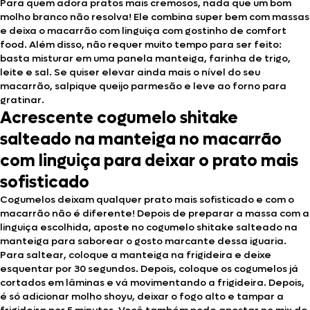
Para quem adora pratos mais cremosos, nada que um bom
molho branco não resolva! Ele combina super bem com massas
e deixa o macarrão com linguiça com gostinho de comfort
food. Além disso, não requer muito tempo para ser feito:
basta misturar em uma panela manteiga, farinha de trigo,
leite e sal. Se quiser elevar ainda mais o nível do seu
macarrão, salpique queijo parmesão e leve ao forno para
gratinar.
Acrescente cogumelo shitake
salteado na manteiga no macarrão
com linguiça para deixar o prato mais
sofisticado
Cogumelos deixam qualquer prato mais sofisticado e com o
macarrão não é diferente! Depois de preparar a massa com a
linguiça escolhida, aposte no cogumelo shitake salteado na
manteiga para saborear o gosto marcante dessa iguaria.
Para saltear, coloque a manteiga na frigideira e deixe
esquentar por 30 segundos. Depois, coloque os cogumelos já
cortados em lâminas e vá movimentando a frigideira. Depois,
é só adicionar molho shoyu, deixar o fogo alto e tampar a