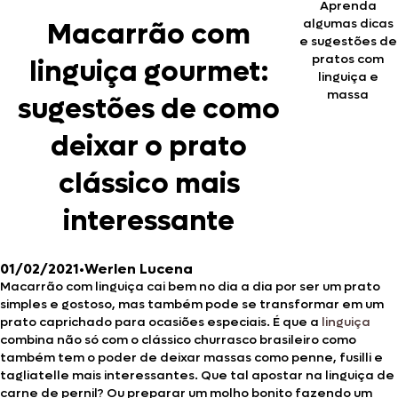
Aprenda
algumas dicas
Macarrão com
e sugestões de
pratos com
linguiça gourmet:
linguiça e
massa
sugestões de como
deixar o prato
clássico mais
interessante
01/02/2021
•
Werlen Lucena
Macarrão com linguiça cai bem no dia a dia por ser um prato
simples e gostoso, mas também pode se transformar em um
prato caprichado para ocasiões especiais. É que a
linguiça
combina não só com o clássico churrasco brasileiro como
também tem o poder de deixar massas como penne, fusilli e
tagliatelle mais interessantes. Que tal apostar na linguiça de
carne de pernil? Ou preparar um molho bonito fazendo um