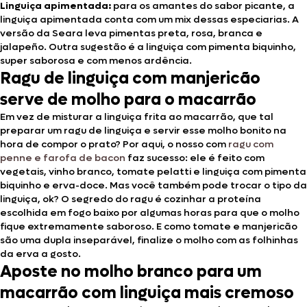
Linguiça apimentada:
para os amantes do sabor picante, a
linguiça apimentada conta com um mix dessas especiarias. A
versão da Seara leva pimentas preta, rosa, branca e
jalapeño. Outra sugestão é a linguiça com pimenta biquinho,
super saborosa e com menos ardência.
Ragu de linguiça com manjericão
serve de molho para o macarrão
Em vez de misturar a linguiça frita ao macarrão, que tal
preparar um ragu de linguiça e servir esse molho bonito na
hora de compor o prato? Por aqui, o nosso com
ragu com
penne e farofa de bacon
faz sucesso: ele é feito com
vegetais, vinho branco, tomate pelatti e linguiça com pimenta
biquinho e erva-doce. Mas você também pode trocar o tipo da
linguiça, ok? O segredo do ragu é cozinhar a proteína
escolhida em fogo baixo por algumas horas para que o molho
fique extremamente saboroso. E como tomate e manjericão
são uma dupla inseparável, finalize o molho com as folhinhas
da erva a gosto.
Aposte no molho branco para um
macarrão com linguiça mais cremoso