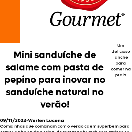
Um
delicioso
Mini sanduíche de
lanche
para
salame com pasta de
comer na
praia
pepino para inovar no
sanduíche natural no
verão!
09/11/2023
•
Werlen Lucena
Comidinhas que combinam com o verão caem superbem para