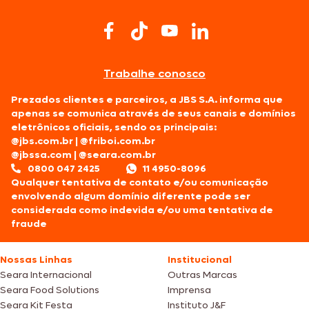
Trabalhe conosco
Prezados clientes e parceiros, a JBS S.A. informa que
apenas se comunica através de seus canais e domínios
eletrônicos oficiais, sendo os principais:
@jbs.com.br
|
@friboi.com.br
@jbssa.com
|
@seara.com.br
0800 047 2425
11 4950-8096
Qualquer tentativa de contato e/ou comunicação
envolvendo algum domínio diferente pode ser
considerada como indevida e/ou uma tentativa de
fraude
Nossas Linhas
Institucional
Seara Internacional
Outras Marcas
Seara Food Solutions
Imprensa
Seara Kit Festa
Instituto J&F