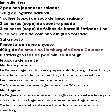
Ingredientes:
2 pepinos japoneses ralados
170 g de iogurte natural
1 colher (sopa) de suco de limão siciliano
3 colheres (sopa) de coentro picado
3 colheres (sopa) de folhas de hortelã fatiadas fino
½ colher (chá de cominho em grão torrado
Sal a gosto
Pimenta-do-reino a gosto
400 g de
Salame tipo Hamburguês Seara Gourmet
8 fatias grossas de pão mini sourdough
¼ xícara de azeite
Modo de preparo:
1 –
Em uma tigela adicione o pepino ralado, o iogurte natural, o
suco de limão siciliano, o coentro, a hortelã, o cominho e
tempere com sal e pimenta-do-reino;
2 –
Misture bem e leve à geladeira por 20 minutos.
Montagem:
1 –
Regue as fatias de mini sourdough com o azeite e leve para
dourar em uma frigideira antiaderente em fogo médio;
2 –
Adicione a raita sobre metade das fatias de pão mini
sourdough;