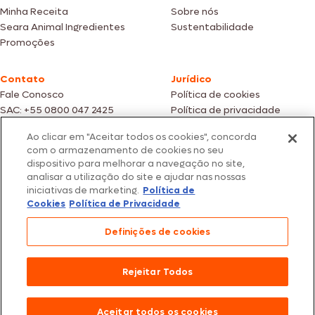
Minha Receita
Sobre nós
Seara Animal Ingredientes
Sustentabilidade
Promoções
Contato
Jurídico
Fale Conosco
Política de cookies
SAC: +55 0800 047 2425
Política de privacidade
Ao clicar em "Aceitar todos os cookies", concorda
Fotos meramente ilustrativas | Ofertas válidas enquanto durarem os
com o armazenamento de cookies no seu
estoques dos nossos parceiros | Vendas sujeitas a análise e confirmação
dispositivo para melhorar a navegação no site,
de dados.
analisar a utilização do site e ajudar nas nossas
Os preços, promoções e condições de pagamento são válidos
iniciativas de marketing.
Política de
exclusivamente para compras efetuadas em nossos parceiros.
Todos os produtos estão sujeitos a disponibilidade de estoque.
Cookies
Política de Privacidade
SEARA – CNPJ: 02.914.460/0202-67 – Av. Marginal Direita do Tietê, 500,
Definições de cookies
São Paulo/SP – CEP 05.118-100
© 2026 Seara. Todos os direitos reservados
Rejeitar Todos
Aceitar todos os cookies