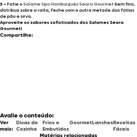
3 –
Fatie o
Salame tipo Hamburguês Seara Gourmet
bem fino,
distribua sobre a raita, feche com a outra metade das fatias
de pão e sirva.
Aproveite os sabores sofisticados dos Salames Seara
Gourmet!
Compartilhe:
Avalie o conteúdo:
Ver
Dicas de
Frios e
Gourmet
Lanches
Receitas
mais:
Cozinha
Embutidos
Fáceis
Matérias relacionadas