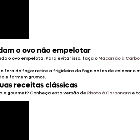
udam o ovo não empelotar
do o ovo empelota. Para evitar isso, faça o
Macarrão à Carb
ho fora do fogo: retire a frigideira do fogo antes de colocar
ido e formem grumos.
uas receitas clássicas
ca e gourmet? Conheça esta versão de
Risoto à Carbonara
e t