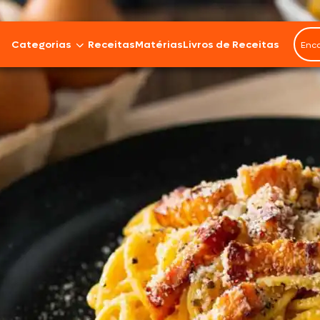
Categorias
Receitas
Matérias
Livros de Receitas
Bovinos
Cordeiro
Carnes Suínas
Aves
Frios e Embutidos
Peixes e Frutos do Mar
100% Vegetal