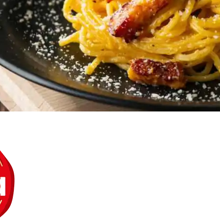
Doces, Bolos e Sobremesas
Pães e Massas
Bebidas
Entrevistas