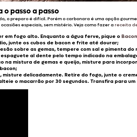
a o passo a passo
ado, o preparo é difícil. Porém o carbonara é uma opção gourm
casiões especiais, sem mistério. Veja como fazer a
receita d
 em fogo alto. Enquanto a água ferve, pique o
Bacon
o, junte os cubos de bacon e frite até dourar;
mesão sobre as gemas, tempere com sal e pimenta do r
o espaguete al dente pelo tempo indicado na embalage
 na mistura de gemas e queijo, misture para incorpora
 bacon;
n, misture delicadamente. Retire do fogo, junte o cre
alteie o macarrão por 30 segundos. Transfira para um 