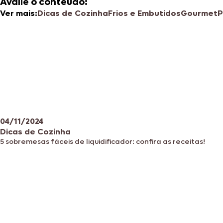
Avalie o conteúdo:
Ver mais:
Dicas de Cozinha
Frios e Embutidos
Gourmet
P
04/11/2024
Dicas de Cozinha
5 sobremesas fáceis de liquidificador: confira as receitas!