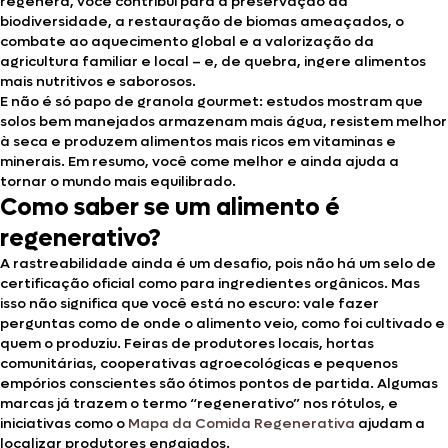
regenera, você contribui para a preservação da
biodiversidade, a restauração de biomas ameaçados, o
combate ao aquecimento global e a valorização da
agricultura familiar e local – e, de quebra, ingere alimentos
mais nutritivos e saborosos.
E não é só papo de granola gourmet: estudos mostram que
solos bem manejados armazenam mais água, resistem melhor
à seca e produzem alimentos mais ricos em vitaminas e
minerais. Em resumo, você come melhor e ainda ajuda a
tornar o mundo mais equilibrado.
Como saber se um alimento é
regenerativo?
A rastreabilidade ainda é um desafio, pois não há um selo de
certificação oficial como para ingredientes orgânicos. Mas
isso não significa que você está no escuro: vale fazer
perguntas como de onde o alimento veio, como foi cultivado e
quem o produziu. Feiras de produtores locais, hortas
comunitárias, cooperativas agroecológicas e pequenos
empórios conscientes são ótimos pontos de partida. Algumas
marcas já trazem o termo “regenerativo” nos rótulos, e
iniciativas como o
Mapa da Comida Regenerativa
ajudam a
localizar produtores engajados.