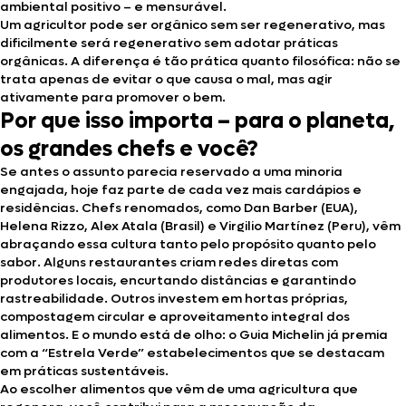
ambiental positivo – e mensurável.
Um agricultor pode ser orgânico sem ser regenerativo, mas
dificilmente será regenerativo sem adotar práticas
orgânicas. A diferença é tão prática quanto filosófica: não se
trata apenas de evitar o que causa o mal, mas agir
ativamente para promover o bem.
Por que isso importa – para o planeta,
os grandes chefs e você?
Se antes o assunto parecia reservado a uma minoria
engajada, hoje faz parte de cada vez mais cardápios e
residências. Chefs renomados, como Dan Barber (EUA),
Helena Rizzo, Alex Atala (Brasil) e Virgilio Martínez (Peru), vêm
abraçando essa cultura tanto pelo propósito quanto pelo
sabor. Alguns restaurantes criam redes diretas com
produtores locais, encurtando distâncias e garantindo
rastreabilidade. Outros investem em hortas próprias,
compostagem circular e aproveitamento integral dos
alimentos. E o mundo está de olho: o Guia Michelin já premia
com a “Estrela Verde” estabelecimentos que se destacam
em práticas sustentáveis.
Ao escolher alimentos que vêm de uma agricultura que