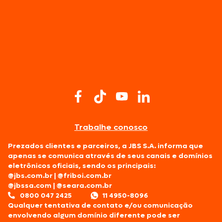
Trabalhe conosco
Prezados clientes e parceiros, a JBS S.A. informa que
apenas se comunica através de seus canais e domínios
eletrônicos oficiais, sendo os principais:
@jbs.com.br
|
@friboi.com.br
@jbssa.com
|
@seara.com.br
0800 047 2425
11 4950-8096
Qualquer tentativa de contato e/ou comunicação
envolvendo algum domínio diferente pode ser