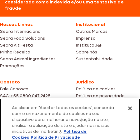
considerada como indevida e/ou uma tentativa de
fraude
Nossas Linhas
Institucional
Seara Internacional
Outras Marcas
Seara Food Solutions
Imprensa
Seara Kit Festa
Instituto J&F
Minha Receita
Sobre nós
Seara Animal Ingredientes
Sustentabilidade
Promoções
Contato
Jurídico
Fale Conosco
Política de cookies
SAC: +55 0800 047 2425
Política de privacidade
Ao clicar em "Aceitar todos os cookies", concorda
Fotos meramente ilustrativas | Ofertas válidas enquanto durarem os
com o armazenamento de cookies no seu
estoques dos nossos parceiros | Vendas sujeitas a análise e confirmação
dispositivo para melhorar a navegação no site,
de dados.
analisar a utilização do site e ajudar nas nossas
Os preços, promoções e condições de pagamento são válidos
iniciativas de marketing.
Política de
exclusivamente para compras efetuadas em nossos parceiros.
Todos os produtos estão sujeitos a disponibilidade de estoque.
Cookies
Política de Privacidade