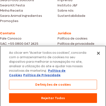
Seara Food Solutions
Imprensa
Seara Kit Festa
Instituto J&F
Minha Receita
Sobre nós
Seara Animal Ingredientes
Sustentabilidade
Promoções
Contato
Jurídico
Fale Conosco
Política de cookies
SAC: +55 0800 047 2425
Política de privacidade
Ao clicar em "Aceitar todos os cookies", concorda
Fotos meramente ilustrativas | Ofertas válidas enquanto durarem os
com o armazenamento de cookies no seu
estoques dos nossos parceiros | Vendas sujeitas a análise e confirmação
dispositivo para melhorar a navegação no site,
de dados.
analisar a utilização do site e ajudar nas nossas
Os preços, promoções e condições de pagamento são válidos
iniciativas de marketing.
Política de
exclusivamente para compras efetuadas em nossos parceiros.
Todos os produtos estão sujeitos a disponibilidade de estoque.
Cookies
Política de Privacidade
SEARA – CNPJ: 02.914.460/0202-67 – Av. Marginal Direita do Tietê, 500,
Definições de cookies
São Paulo/SP – CEP 05.118-100
© 2026 Seara. Todos os direitos reservados
Rejeitar Todos