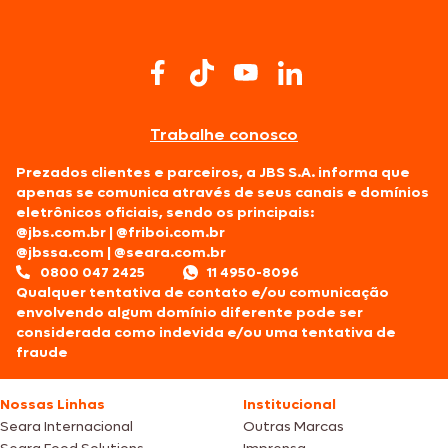
Trabalhe conosco
Prezados clientes e parceiros, a JBS S.A. informa que
apenas se comunica através de seus canais e domínios
eletrônicos oficiais, sendo os principais:
@jbs.com.br
|
@friboi.com.br
@jbssa.com
|
@seara.com.br
0800 047 2425
11 4950-8096
Qualquer tentativa de contato e/ou comunicação
envolvendo algum domínio diferente pode ser
considerada como indevida e/ou uma tentativa de
fraude
Nossas Linhas
Institucional
Seara Internacional
Outras Marcas