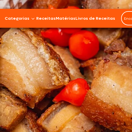
Categorias
Receitas
Matérias
Livros de Receitas
Bovinos
Cordeiro
Carnes Suínas
Aves
Frios e Embutidos
Peixes e Frutos do Mar
100% Vegetal