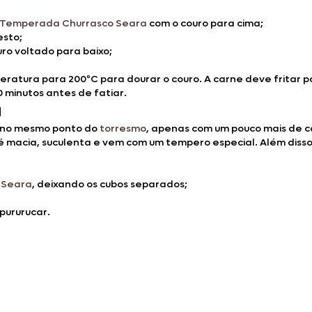
 Temperada Churrasco Seara
com o couro para cima;
esto;
uro voltado para baixo;
eratura para 200ºC para dourar o couro. A carne deve fritar po
0 minutos antes de fatiar.
a
e no mesmo ponto do
torresmo
, apenas com um pouco mais de c
é macia, suculenta e vem com um tempero especial. Além disso,
o Seara
, deixando os cubos separados;
 pururucar.