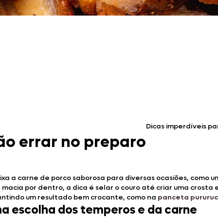
Doces, Bolos e Sobremesas
Pães e Massas
Bebidas
Entrevistas
Dicas imperdíveis p
não errar no preparo
ixa a carne de porco saborosa para diversas ocasiões, como 
e macia por dentro, a dica é selar o couro até criar uma crosta 
antindo um resultado bem crocante, como na
panceta pururu
na escolha dos temperos e da carne