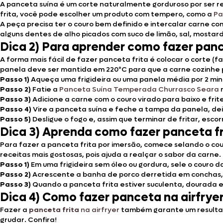
A panceta suína é um corte naturalmente gorduroso por ser re
frita, você pode escolher um produto com tempero, como a
Pa
A peça precisa ter o couro bem definido e intercalar carne co
alguns dentes de alho picados com suco de limão, sal, mostar
Dica 2) Para aprender como fazer pance
A forma mais fácil de fazer panceta frita é colocar o corte (f
panela deve ser mantida em 220ºC para que a carne cozinhe po
Passo 1)
Aqueça uma frigideira ou uma panela média por 2 min
Passo 2)
Fatie a
Panceta Suína Temperada Churrasco Seara
n
Passo 3)
Adicione a carne com o couro virado para baixo e frit
Passo 4)
Vire a panceta suína e feche a tampa da panela, dei
Passo 5)
Desligue o fogo e, assim que terminar de fritar, esc
Dica 3) Aprenda como fazer panceta f
Para fazer a panceta frita por imersão, comece selando o cou
receitas mais gostosas, pois ajuda a realçar o sabor da carn
Passo 1)
Em uma frigideira sem óleo ou gordura, sele o couro d
Passo 2)
Acrescente a banha de porco derretida em conchas,
Passo 3)
Quando a panceta frita estiver suculenta, dourada e 
Dica 4) Como fazer panceta na airfryer
Fazer a
panceta frita
na airfryer
também garante um resultado
grudar. Confira!