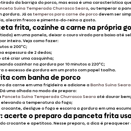
tirado da barriga do porco, mas essa é uma característica que
nceta Suína Temperada Churrasco Seara
, ou temperar a pan
m gordura. Já os
temperos para carne de porco
devem ser simpl
da, alecrim fresco e pimenta-do-reino a gosto.
ta frita, cozinhe a carne na própria g
atiado) em uma panela, deixar o couro virado para baixo até se
r inteiro. Veja como fazer:
utos a 200ºC;
a espessura de 2 dedos;
e até criar uma casquinha;
xando cozinhar na gordura por 10 minutos a 220ºC;
orra o excesso de gordura em um prato com papel toalha.
rita com banha de porco
ro da carne em uma frigideira e adicione a
Banha Suína Seara
e. Dá uma olhada no modo de preparo:
a
Panceta Suína Temperada Churrasco Seara
até dourar bem
 elevando a temperatura do fogo;
crocante, desligue o fogo e escorra a gordura em uma escumad
: acerte o preparo da panceta frita us
 crocante e apetitoso. Nesse preparo, a dica é preaquecer o 