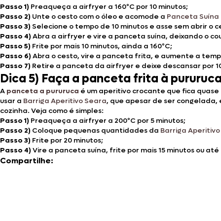
Passo 1)
Preaqueça a airfryer a 160ºC por 10 minutos;
Passo 2)
Unte o cesto com o óleo e acomode a
Panceta Suína
Passo 3)
Selecione o tempo de 10 minutos e asse sem abrir o c
Passo 4)
Abra a airfryer e vire a panceta suína, deixando o co
Passo 5)
Frite por mais 10 minutos, ainda a 160ºC;
Passo 6)
Abra o cesto, vire a panceta frita, e aumente a temp
Passo 7)
Retire a panceta da airfryer e deixe descansar por 1
Dica 5) Faça a panceta frita à pururuc
A
panceta a pururuca
é um aperitivo crocante que fica quas
usar a
Barriga Aperitivo Seara
, que apesar de ser congelada, 
cozinha. Veja como é simples:
Passo 1)
Preaqueça a airfryer a 200ºC por 5 minutos;
Passo 2)
Coloque pequenas quantidades da
Barriga Aperitiv
Passo 3)
Frite por 20 minutos;
Passo 4)
Vire a panceta suína, frite por mais 15 minutos ou até
Compartilhe: