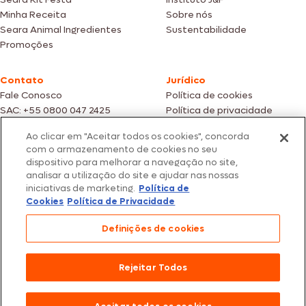
Minha Receita
Sobre nós
Seara Animal Ingredientes
Sustentabilidade
Promoções
Contato
Jurídico
Fale Conosco
Política de cookies
SAC: +55 0800 047 2425
Política de privacidade
Ao clicar em "Aceitar todos os cookies", concorda
Fotos meramente ilustrativas | Ofertas válidas enquanto durarem os
com o armazenamento de cookies no seu
estoques dos nossos parceiros | Vendas sujeitas a análise e confirmação
dispositivo para melhorar a navegação no site,
de dados.
analisar a utilização do site e ajudar nas nossas
Os preços, promoções e condições de pagamento são válidos
iniciativas de marketing.
Política de
exclusivamente para compras efetuadas em nossos parceiros.
Todos os produtos estão sujeitos a disponibilidade de estoque.
Cookies
Política de Privacidade
SEARA – CNPJ: 02.914.460/0202-67 – Av. Marginal Direita do Tietê, 500,
Definições de cookies
São Paulo/SP – CEP 05.118-100
© 2026 Seara. Todos os direitos reservados
Rejeitar Todos