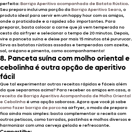
perfeita:
Barriga Aperitivo acompanhada de Batata Rústica
.
Seu preparo inclui uma porção da
Barriga Aperitivo Seara
, o
produto ideal para servir em um happy hour com os amigos,
onde a praticidade e a rapidez são importantes. Para
preparar, basta colocar a carne que já vem temperada no
cesto da airfryer e selecionar o tempo de 20 minutos. Depois,
vire a panceta suína e deixe por mais 15 minutos até pururucar.
Sirva as batatas rústicas assadas e temperadas com azeite,
sal, orégano e pimenta, como acompanhamento!
8. Panceta suína com molho oriental e
cebolinha é outra opção de aperitivo
fácil
Que tal experimentar outras receitas rápidas e fáceis além
da que separamos acima? Para receber os amigos em casa, a
receita de Barriga Aperitivo Acompanhada de Molho Oriental
e Cebolinha
é uma opção saborosa. Agora que você já sabe
como fazer barriga de porco
na airfryer, o modo de preparo
fica ainda mais simples: basta complementar a receita com
outros petiscos, como torradas, pastinhas e molhos diversos e
harmonizar com uma cerveja gelada e refrescante.
Compartilhe: