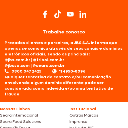
Trabalhe conosco
Prezados clientes e parceiros, a JBS S.A. informa que
apenas se comunica através de seus canais e domínios
eletrônicos oficiais, sendo os principais:
@jbs.com.br
|
@friboi.com.br
@jbssa.com
|
@seara.com.br
0800 047 2425
11 4950-8096
Qualquer tentativa de contato e/ou comunicação
envolvendo algum domínio diferente pode ser
considerada como indevida e/ou uma tentativa de
fraude
Nossas Linhas
Institucional
Seara Internacional
Outras Marcas
Seara Food Solutions
Imprensa
Seara Kit Festa
Instituto J&F