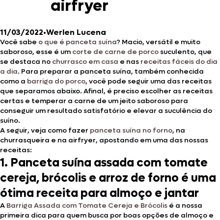
airfryer
11/03/2022
•
Werlen Lucena
Você sabe
o que é panceta suína
? Macio, versátil e muito
saboroso, esse é um
corte de carne de porco
suculento, que
se destaca no
churrasco em casa
e nas
receitas fáceis do dia
a dia
. Para preparar a panceta suína, também conhecida
como a
barriga do porco
, você pode seguir uma das receitas
que separamos abaixo. Afinal, é preciso escolher as receitas
certas e temperar a carne de um jeito saboroso para
conseguir um resultado satisfatório e elevar a suculência do
suíno.
A seguir, veja como fazer
panceta suína no forno
, na
churrasqueira e na airfryer, apostando em uma das nossas
receitas:
1. Panceta suína assada com tomate
cereja, brócolis e arroz de forno é uma
ótima receita para almoço e jantar
A
Barriga Assada com Tomate Cereja e Brócolis
é a nossa
primeira dica para quem busca por boas opções de almoço e