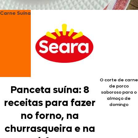
Carne Suína
O corte de carne
de porco
Panceta suína: 8
saboroso para o
almoço de
receitas para fazer
domingo
no forno, na
churrasqueira e na