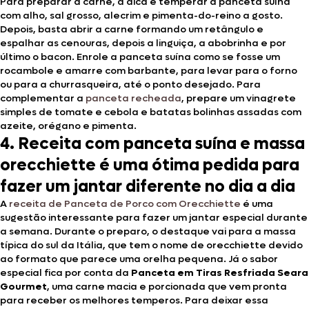
Para preparar a carne, a dica é temperar a panceta suína
com alho, sal grosso, alecrim e pimenta-do-reino a gosto.
Depois, basta abrir a carne formando um retângulo e
espalhar as cenouras, depois a linguiça, a abobrinha e por
último o bacon. Enrole a panceta suína como se fosse um
rocambole e amarre com barbante, para levar para o forno
ou para a churrasqueira, até o ponto desejado. Para
complementar a
panceta recheada
, prepare um vinagrete
simples de tomate e cebola e batatas bolinhas assadas com
azeite, orégano e pimenta.
4. Receita com panceta suína e massa
orecchiette é uma ótima pedida para
fazer um jantar diferente no dia a dia
A
receita de Panceta de Porco com Orecchiette
é uma
sugestão interessante para fazer um jantar especial durante
a semana. Durante o preparo, o destaque vai para a massa
típica do sul da Itália, que tem o nome de orecchiette devido
ao formato que parece uma orelha pequena. Já o sabor
especial fica por conta da
Panceta em Tiras Resfriada Seara
Gourmet
, uma carne macia e porcionada que vem pronta
para receber os melhores temperos. Para deixar essa