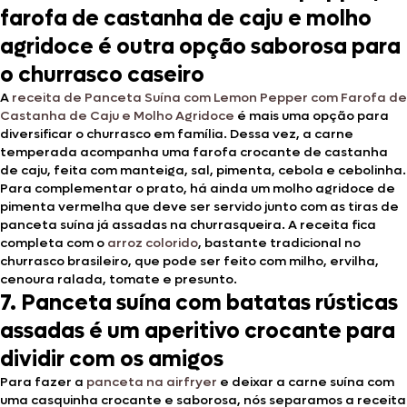
farofa de castanha de caju e molho
agridoce é outra opção saborosa para
o churrasco caseiro
A
receita de Panceta Suína com Lemon Pepper com Farofa de
Castanha de Caju e Molho Agridoce
é mais uma opção para
diversificar o churrasco em família. Dessa vez, a carne
temperada acompanha uma farofa crocante de castanha
de caju, feita com manteiga, sal, pimenta, cebola e cebolinha.
Para complementar o prato, há ainda um molho agridoce de
pimenta vermelha que deve ser servido junto com as tiras de
panceta suína já assadas na churrasqueira. A receita fica
completa com o
arroz colorido
, bastante tradicional no
churrasco brasileiro, que pode ser feito com milho, ervilha,
cenoura ralada, tomate e presunto.
7. Panceta suína com batatas rústicas
assadas é um aperitivo crocante para
dividir com os amigos
Para fazer a
panceta na airfryer
e deixar a carne suína com
uma casquinha crocante e saborosa, nós separamos a receita