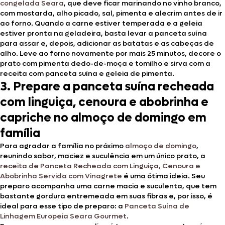
congelada Seara
, que deve ficar marinando no vinho branco,
com mostarda, alho picado, sal, pimenta e alecrim antes de ir
ao forno. Quando a carne estiver temperada e a geleia
estiver pronta na geladeira, basta levar a panceta suína
para assar e, depois, adicionar as batatas e as cabeças de
alho. Leve ao forno novamente por mais 25 minutos, decore o
prato com pimenta dedo-de-moça e tomilho e sirva com a
receita com panceta suína e geleia de pimenta.
3. Prepare a panceta suína recheada
com linguiça, cenoura e abobrinha e
capriche no almoço de domingo em
família
Para agradar a família no próximo
almoço de domingo
,
reunindo sabor, maciez e suculência em um único prato, a
receita de Panceta Recheada com Linguiça, Cenoura e
Abobrinha Servida com Vinagrete
é uma ótima ideia. Seu
preparo acompanha uma carne macia e suculenta, que tem
bastante gordura entremeada em suas fibras e, por isso, é
ideal para esse tipo de preparo: a
Panceta Suína de
Linhagem Europeia Seara Gourmet
.