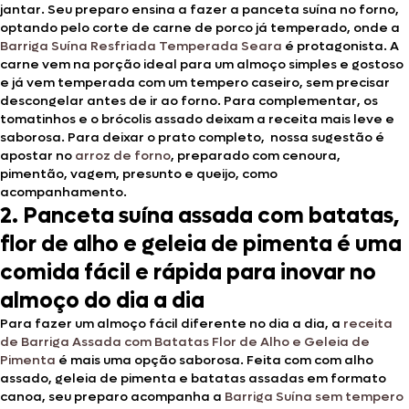
jantar. Seu preparo ensina a fazer a panceta suína no forno,
optando pelo corte de carne de porco já temperado, onde a
Barriga Suína Resfriada Temperada Seara
é protagonista. A
carne vem na porção ideal para um almoço simples e gostoso
e já vem temperada com um tempero caseiro, sem precisar
descongelar antes de ir ao forno. Para complementar, os
tomatinhos e o brócolis assado deixam a receita mais leve e
saborosa. Para deixar o prato completo, nossa sugestão é
apostar no
arroz de forno
, preparado com cenoura,
pimentão, vagem, presunto e queijo, como
acompanhamento.
2. Panceta suína assada com batatas,
flor de alho e geleia de pimenta é uma
comida fácil e rápida para inovar no
almoço do dia a dia
Para fazer um almoço fácil diferente no dia a dia, a
receita
de Barriga Assada com Batatas Flor de Alho e Geleia de
Pimenta
é mais uma opção saborosa. Feita com com alho
assado, geleia de pimenta e batatas assadas em formato
canoa, seu preparo acompanha a
Barriga Suína sem tempero