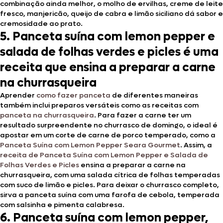
combinação ainda melhor, o molho de ervilhas, creme de leite
fresco, manjericão, queijo de cabra e limão siciliano dá sabor e
cremosidade ao prato.
5. Panceta suína com lemon pepper e
salada de folhas verdes e picles é uma
receita que ensina a preparar a carne
na churrasqueira
Aprender
como fazer panceta
de diferentes maneiras
também inclui preparos versáteis como as receitas com
panceta na churrasqueira
. Para fazer a carne ter um
resultado surpreendente no churrasco de domingo, o ideal é
apostar em um corte de carne de porco temperado, como a
Panceta Suína com Lemon Pepper Seara Gourmet
. Assim, a
receita de Panceta Suína com Lemon Pepper e Salada de
Folhas Verdes e Picles
ensina a preparar a carne na
churrasqueira, com uma salada cítrica de folhas temperadas
com suco de limão e picles. Para deixar o churrasco completo,
sirva a panceta suína com uma farofa de cebola, temperada
com salsinha e pimenta calabresa.
6. Panceta suína com lemon pepper,