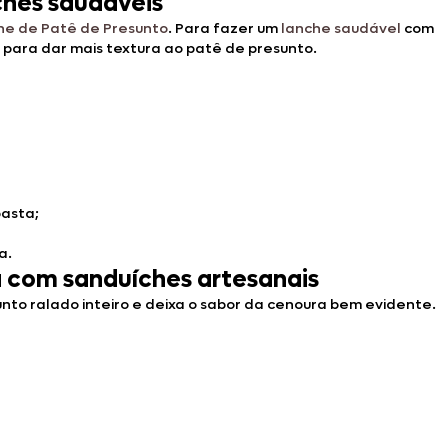
ches saudáveis
he de Patê de Presunto
. Para fazer um
lanche saudável
com
e para dar mais textura ao patê de presunto.
pasta;
a.
a com sanduíches artesanais
unto ralado inteiro e deixa o sabor da cenoura bem evidente.