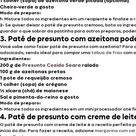
1 colher (sopa) de azeitona verde picada (opcional)
Cheiro-verde a gosto
Modo de preparo:
1-
Misture todos os ingredientes em um recipiente e finalize a
2-
Se quiser deixar o patê de presunto cremoso, bata os ingredi
guardar o que sobrar da pastinha para outros preparos, podend
3. Patê de presunto com azeitona pod
Você sabe como fazer patê de presunto com azeitona?
Para 
adocicado, sendo ideal para compor uma
tábua de frios
com ou
Ingredientes:
200 g de
Presunto Cozido Seara
ralado
100 g de azeitonas pretas
1 pote de requeijão cremoso
1 colher (sopa) de orégano
½ xícara (chá) de maionese
Sal e pimenta-do-reino a gosto
Modo de preparo:
1-
Misture todos os ingredientes em um mini processador até fi
4. Patê de presunto com creme de leit
O patê de presunto com creme de leite é a receita perfeita 
início do dia. Para fazer a receita, adicione
margarina com sal