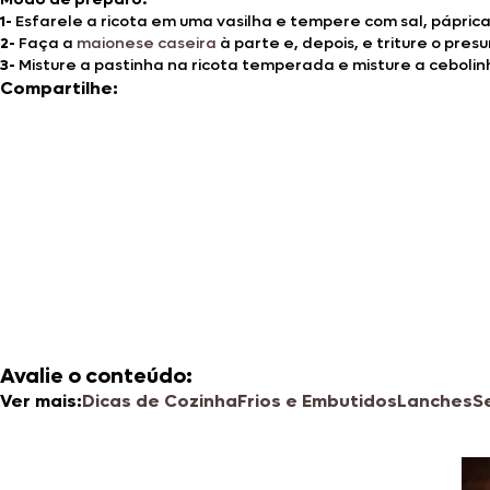
1-
Esfarele a ricota em uma vasilha e tempere com sal, pápric
2-
Faça a
maionese caseira
à parte e, depois, e triture o pr
3-
Misture a pastinha na ricota temperada e misture a cebolin
Compartilhe:
Avalie o conteúdo:
Ver mais:
Dicas de Cozinha
Frios e Embutidos
Lanches
S