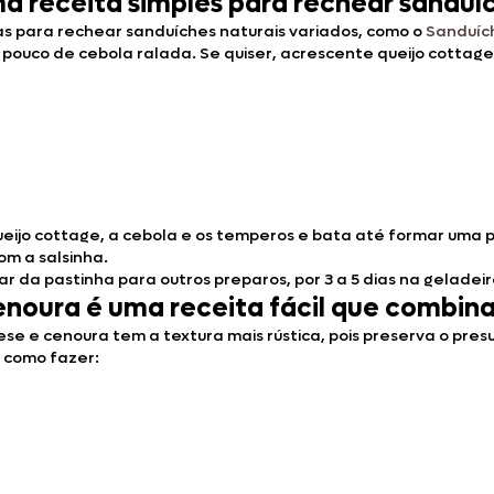
ma receita simples para rechear sanduí
s para rechear sanduíches naturais variados, como o
Sanduíc
m pouco de cebola ralada. Se quiser, acrescente queijo cottag
 queijo cottage, a cebola e os temperos e bata até formar uma 
om a salsinha.
r da pastinha para outros preparos, por 3 a 5 dias na geladeir
enoura é uma receita fácil que combin
se e cenoura tem a textura mais rústica, pois preserva o pres
a como fazer: