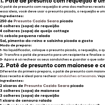
1. Patê de presunto com requeijão é u
O patê de presunto com requeijão é uma das melhores receita
essa ideia, você deve usar o presunto picado, o requeijão e u
Ingredientes:
250 de
Presunto Cozido Seara
picado
6 colheres (sopa) de requeijão
4 colheres (sopa) de queijo cottage
½ cebola pequena ralada
Sal, pimenta-do-reino e salsinha picada a gosto
Modo de preparo:
1-
No liquidificador, coloque o presunto picado, o requeijão, o
2-
Transfira o patê de presunto para um recipiente e finalize c
3-
Agora é só rechear os seus sanduíches e guardar o que sobra
2. Patê de presunto com maionese e c
Diferente do primeiro preparo, o patê de presunto com maione
Essa receita é ideal para rechear
sanduíches artesanais
. Vej
Ingredientes:
2 xícaras de
Presunto Cozido Seara
picado
3 colheres (sopa) de maionese
3 colheres (sopa) de requeijão
1 xícara de cenoura ralada