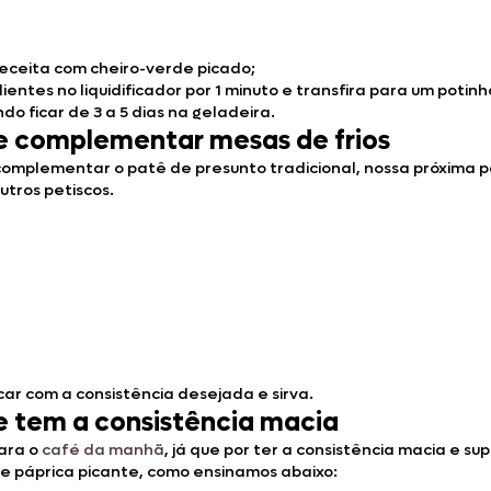
 receita com cheiro-verde picado;
entes no liquidificador por 1 minuto e transfira para um potinh
o ficar de 3 a 5 dias na geladeira.
e complementar mesas de frios
complementar o patê de presunto tradicional, nossa próxima p
tros petiscos.
car com a consistência desejada e sirva.
e tem a consistência macia
para o
café da manhã
, já que por ter a consistência macia e 
e páprica picante, como ensinamos abaixo: