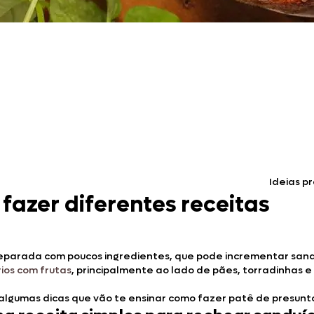
Doces, Bolos e Sobremesas
Pães e Massas
Bebidas
Entrevistas
Ideias p
fazer diferentes receitas
 preparada com poucos ingredientes, que pode incrementar san
ios com frutas
, principalmente ao lado de pães, torradinhas e
algumas dicas que vão te ensinar como fazer patê de presunto