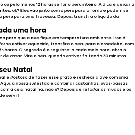
 pelo menos 12 horas se for o peru inteiro. A dica é deixar a
tes, ok? Eles vão junto com o peru para o forno e podem se
peru para uma travessa. Depois, transfira o líquido da
 cada uma hora
rno para que a ave fique em temperatura ambiente. Isso é
rno estiver aquecido, transfira o peru para a assadeira, com
ês horas. O segredo é o seguinte: a cada meia hora, abra o
r de assar. Vire o peru quando estiver faltando 30 minutos
seu Natal
ional e gostoso de fazer esse prato é rechear a ave com uma
? Aqui, a nossa sugestão é combinar castanhas, uvas-passas,
om a ceia natalina, não é? Depois de refogar os miúdos e os
de servir!