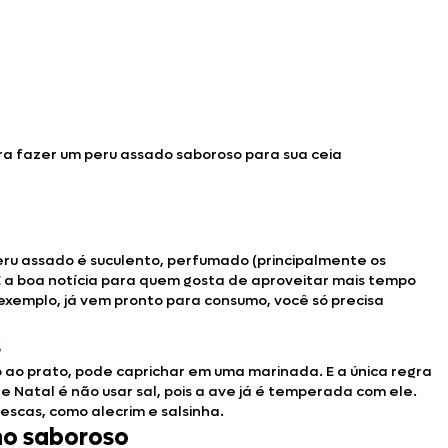
ra fazer um peru assado saboroso para sua ceia
peru assado é suculento, perfumado (principalmente os
E a boa notícia para quem gosta de aproveitar mais tempo
 exemplo, já vem pronto para consumo, você só precisa
s
o ao prato, pode caprichar em uma marinada. E a única regra
e Natal é não usar sal, pois a ave já é temperada com ele.
escas, como alecrim e salsinha.
ho saboroso