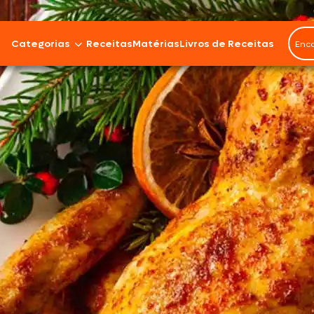
Categorias
Receitas
Matérias
Livros de Receitas
Bovinos
Cordeiro
Carnes Suínas
Aves
Frios e Embutidos
Peixes e Frutos do Mar
100% Vegetal