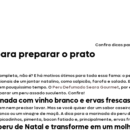
Confira dicas pa
para preparar o prato
 completa, não é? E há motivos ótimos para toda essa fama: o 
ais de um jantar natalino, como salpicão, farofa e salada. 
o em pouquíssimo tempo. O
Peru Defumado Seara Gourmet
, por
parar um peru assado suculento. Confira!
inada com vinho branco e ervas fresca
em nem precisar lavar. Mas se você quiser dar um sabor caseir
ranco ou um vinagre de maçã. A dica para a marinada do peru d
icadinhos, pimenta, bacon fatiado e, principalmente, ervas fr
 peru de Natal e transforme em um mol