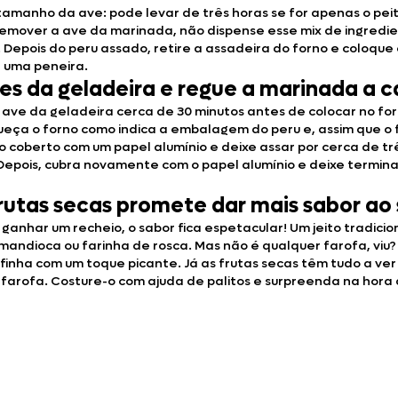
nho da ave: pode levar de três horas se for apenas o peito ou
remover a ave da marinada, não dispense esse mix de ingredien
ois do peru assado, retire a assadeira do forno e coloque o 
or uma peneira.
tes da geladeira e regue a marinada a
 ave da geladeira cerca de 30 minutos antes de colocar no fo
ça o forno como indica a embalagem do peru e, assim que o fo
o coberto com um papel alumínio e deixe assar por cerca de tr
 Depois, cubra novamente com o papel alumínio e deixe termina
utas secas promete dar mais sabor ao 
e ganhar um recheio, o sabor fica espetacular! Um jeito tradic
 mandioca ou farinha de rosca. Mas não é qualquer farofa, viu
nha com um toque picante. Já as frutas secas têm tudo a ver c
 farofa. Costure-o com ajuda de palitos e surpreenda na hora 