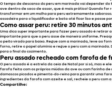
O tempo de descanso do peru em marinada vai depender do tama
ave dentro de saco de assar, que é mais prático! Quando for 
transformar em um molho para peru extremamente saboroso. Dep
assadeira para o liquidificador e bata até ficar liso e passe p
Como assar peru: retire 30 minutos an
Uma dica super importante para fazer peru assado é retirar a
importante para que o peru asse de maneira uniforme. Preaque
o peito virado para baixo. Regue com a marinada, leve ao forn
forno, retire o papel alumínio e regue o peru com a marinada.
para o final do cozimento.
Peru assado recheado com farofa de fr
O peru assado é a estrela da ceia de Natal por si só, mas e el
farofa feita com os próprios miúdos da ave ou com farinha de
damascos picados e pimenta-do-reino para garantir uma farofi
ingredientes da farofa com azeite e sal, recheie o peru com a
Compartilhe: