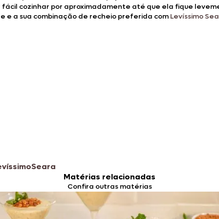
a fácil cozinhar por aproximadamente até que ela fique levem
mate e a sua combinação de recheio preferida com
Levíssimo Se
evíssimo
Seara
Matérias relacionadas
Confira outras matérias