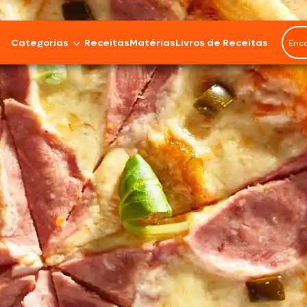
Categorias
Receitas
Matérias
Livros de Receitas
Bovinos
Cordeiro
Carnes Suínas
Aves
Frios e Embutidos
Peixes e Frutos do Mar
100% Vegetal