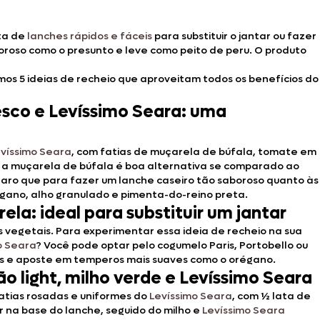
ta de
lanches rápidos e fáceis
para substituir o jantar ou fazer
boroso como o presunto e leve como peito de peru. O produto
ramos 5 ideias de recheio que aproveitam todos os benefícios do
resco e Levíssimo Seara: uma
víssimo Seara
, com fatias de muçarela de búfala, tomate em
ia, a muçarela de búfala é boa alternativa se comparado ao
claro que para fazer um lanche caseiro tão saboroso quanto às
ano, alho granulado e pimenta-do-reino preta.
ela: ideal para substituir um jantar
 vegetais. Para experimentar essa ideia de recheio na sua
o Seara
? Você pode optar pelo cogumelo Paris, Portobello ou
as e aposte em temperos mais suaves como o orégano.
jão light, milho verde e Levíssimo Seara
fatias rosadas e uniformes do
Levíssimo Seara
, com ½ lata de
r na base do lanche, seguido do milho e
Levíssimo Seara