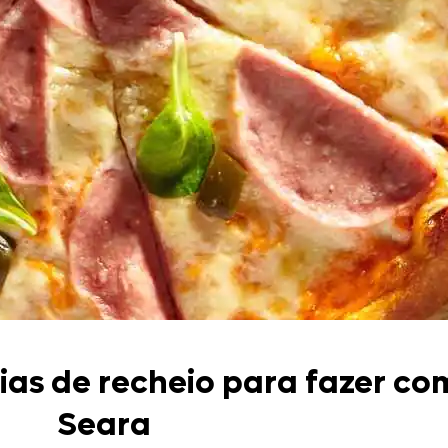
Doces, Bolos e Sobremesas
Pães e Massas
Bebidas
Entrevistas
ideias de recheio para fazer c
Seara