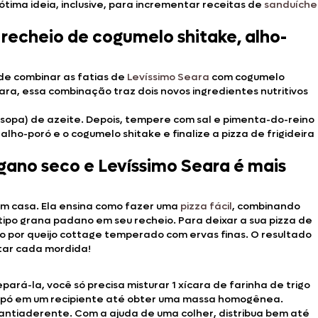
ima ideia, inclusive, para incrementar receitas de
sanduíche
 recheio de cogumelo shitake, alho-
ode combinar as fatias de
Levíssimo Seara
com cogumelo
eara, essa combinação traz dois novos ingredientes nutritivos
 (sopa) de azeite. Depois, tempere com sal e pimenta-do-reino
ho-poró e o cogumelo shitake e finalize a pizza de frigideira
régano seco e Levíssimo Seara é mais
em casa. Ela ensina como fazer uma
pizza fácil
, combinando
ipo grana padano em seu recheio. Para deixar a sua pizza de
esão por queijo cottage temperado com ervas finas. O resultado
itar cada mordida!
epará-la, você só precisa misturar 1 xícara de farinha de trigo
o em pó em um recipiente até obter uma massa homogênea.
 antiaderente. Com a ajuda de uma colher, distribua bem até