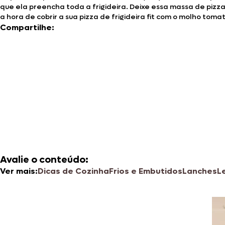
que ela preencha toda a frigideira. Deixe essa massa de pizz
a hora de cobrir a sua pizza de frigideira fit com o molho to
Compartilhe:
Avalie o conteúdo:
Ver mais:
Dicas de Cozinha
Frios e Embutidos
Lanches
L