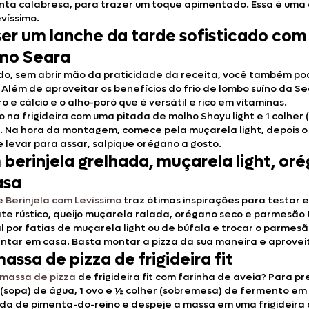
ta calabresa, para trazer um toque apimentado. Essa é uma ót
evíssimo.
 ser um lanche da tarde sofisticado com
imo Seara
icado, sem abrir mão da praticidade da receita, você também p
. Além de aproveitar os benefícios do frio de lombo suíno da S
o e cálcio e o alho-poró que é versátil e rico em vitaminas.
o na frigideira com uma pitada de molho Shoyu light e 1 colher
 Na hora da montagem, comece pela muçarela light, depois o al
 levar para assar, salpique orégano a gosto.
om berinjela grelhada, muçarela light, o
asa
e Berinjela com Levíssimo
traz ótimas inspirações para testar 
e rústico, queijo muçarela ralada, orégano seco e parmesão t
ional por fatias de muçarela light ou de búfala e trocar o parm
ntar em casa. Basta montar a pizza da sua maneira e aprove
ssa de pizza de frigideira fit
massa de pizza
de frigideira fit com farinha de aveia? Para pr
eres (sopa) de água, 1 ovo e ½ colher (sobremesa) de ferment
tada de pimenta-do-reino e despeje a massa em uma frigideira