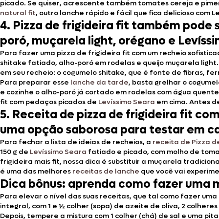
picado. Se quiser, acrescente também tomates cereja e pimen
natural fit
, outro lanche rápido e fácil que fica delicioso com L
4. Pizza de frigideira fit também pode
poró, muçarela light, orégano e Levíss
Para fazer uma pizza de frigideira fit com um recheio sofist
shitake fatiado, alho-poró em rodelas e queijo muçarela light
em seu recheio: o cogumelo shitake, que é fonte de fibras, ferr
Para preparar esse
lanche da tarde
, basta grelhar o cogumel
e cozinhe o alho-poró já cortado em rodelas com água quente.
fit com pedaços picados de
Levíssimo Seara
em cima. Antes de
5. Receita de pizza de frigideira fit c
uma opção saborosa para testar em c
Para fechar a lista de ideias de recheios, a
receita de Pizza d
150 g de
Levíssimo Seara
fatiado e picado, com molho de tomat
frigideira mais fit, nossa dica é substituir a muçarela tradic
é uma das melhores
receitas de lanche
que você vai experime
Dica bônus: aprenda como fazer uma ma
Para elevar o nível das suas receitas, que tal como fazer uma
integral, com 1 e ½ colher (sopa) de azeite de oliva, 2 colh
Depois, tempere a mistura com 1 colher (chá) de sal e uma pi