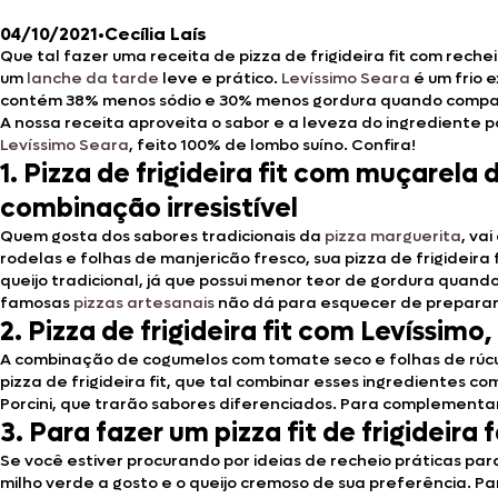
04/10/2021
•
Cecília Laís
Que tal fazer uma receita de pizza de frigideira fit com reche
um
lanche da tarde
leve e prático.
Levíssimo Seara
é um frio 
contém 38% menos sódio e 30% menos gordura quando compara
A nossa receita aproveita o sabor e a leveza do ingrediente pa
Levíssimo Seara
, feito 100% de lombo suíno. Confira!
1. Pizza de frigideira fit com muçarel
combinação irresistível
Quem gosta dos sabores tradicionais da
pizza marguerita
, va
rodelas e folhas de manjericão fresco, sua pizza de frigideir
queijo tradicional, já que possui menor teor de gordura quan
famosas
pizzas artesanais
não dá para esquecer de preparar 
2. Pizza de frigideira fit com Levíssim
A combinação de cogumelos com tomate seco e folhas de rúcula
pizza de frigideira fit, que tal combinar esses ingredientes 
Porcini, que trarão sabores diferenciados. Para complementa
3. Para fazer um pizza fit de frigideir
Se você estiver procurando por ideias de recheio práticas pa
milho verde a gosto e o queijo cremoso de sua preferência. Pa