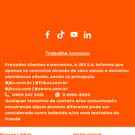
Trabalhe conosco
Prezados clientes e parceiros, a JBS S.A. informa que
apenas se comunica através de seus canais e domínios
eletrônicos oficiais, sendo os principais:
@jbs.com.br
|
@friboi.com.br
@jbssa.com
|
@seara.com.br
0800 047 2425
11 4950-8096
Qualquer tentativa de contato e/ou comunicação
envolvendo algum domínio diferente pode ser
considerada como indevida e/ou uma tentativa de
fraude
Nossas Linhas
Institucional