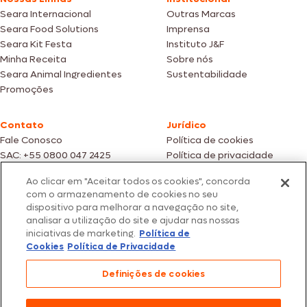
Seara Internacional
Outras Marcas
Seara Food Solutions
Imprensa
Seara Kit Festa
Instituto J&F
Minha Receita
Sobre nós
Seara Animal Ingredientes
Sustentabilidade
Promoções
Contato
Jurídico
Fale Conosco
Política de cookies
SAC: +55 0800 047 2425
Política de privacidade
Ao clicar em "Aceitar todos os cookies", concorda
Fotos meramente ilustrativas | Ofertas válidas enquanto durarem os
com o armazenamento de cookies no seu
estoques dos nossos parceiros | Vendas sujeitas a análise e confirmação
dispositivo para melhorar a navegação no site,
de dados.
analisar a utilização do site e ajudar nas nossas
Os preços, promoções e condições de pagamento são válidos
iniciativas de marketing.
Política de
exclusivamente para compras efetuadas em nossos parceiros.
Todos os produtos estão sujeitos a disponibilidade de estoque.
Cookies
Política de Privacidade
SEARA – CNPJ: 02.914.460/0202-67 – Av. Marginal Direita do Tietê, 500,
Definições de cookies
São Paulo/SP – CEP 05.118-100
© 2026 Seara. Todos os direitos reservados