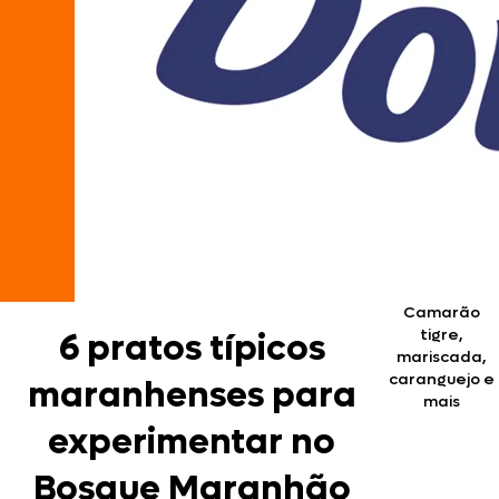
Camarão
tigre,
6 pratos típicos
mariscada,
caranguejo e
maranhenses para
mais
experimentar no
Bosque Maranhão