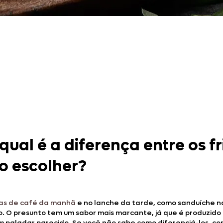
Doces, Bolos e Sobremesas
Pães e Massas
Bebidas
Entrevistas
ual é a diferença entre os fr
 escolher?
tas de café da manhã
e no lanche da tarde, como sanduíche n
o. O presunto tem um sabor mais marcante, já que é produzid
paladar parecido. Se você não sabe como diferenciá-los, confi