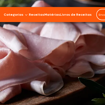
Categorias
Receitas
Matérias
Livros de Receitas
Bovinos
Cordeiro
Carnes Suínas
Aves
Frios e Embutidos
Peixes e Frutos do Mar
100% Vegetal