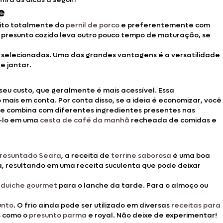
e
eito totalmente do
pernil de porco
e preferentemente com
 o presunto cozido leva outro pouco tempo de maturação, se
es selecionadas. Uma das grandes vantagens é a versatilidade
e jantar.
seu custo, que geralmente é mais acessível. Essa
mais em conta. Por conta disso, se a ideia é economizar, você
il e combina com diferentes ingredientes presentes nas
á-lo em uma
cesta de café da manhã
recheada de comidas e
resuntado Seara
, a receita de
terrine saborosa
é uma boa
a, resultando em uma receita suculenta que pode deixar
duíche gourmet
para o lanche da tarde. Para o almoço ou
unto
. O frio ainda pode ser utilizado em diversas
receitas para
s como o
presunto parma
e royal. Não deixe de experimentar!