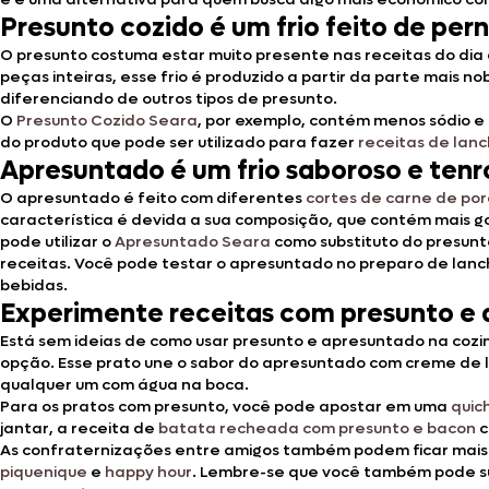
Presunto cozido é um frio feito de per
O presunto costuma estar muito presente nas receitas do dia 
peças inteiras, esse frio é produzido a partir da parte mais n
diferenciando de outros tipos de presunto.
O
Presunto Cozido Seara
, por exemplo, contém menos sódio e 
do produto que pode ser utilizado para fazer
receitas de lan
Apresuntado é um frio saboroso e ten
O apresuntado é feito com diferentes
cortes de carne de por
característica é devida a sua composição, que contém mais go
pode utilizar o
Apresuntado Seara
como substituto do presunto
receitas. Você pode testar o apresuntado no preparo de lanc
bebidas.
Experimente receitas com presunto e a
Está sem ideias de como usar presunto e apresuntado na cozin
opção. Esse prato une o sabor do apresuntado com creme de l
qualquer um com água na boca.
Para os pratos com presunto, você pode apostar em uma
quic
jantar, a receita de
batata recheada com presunto e bacon
c
As confraternizações entre amigos também podem ficar mais
piquenique
e
happy hour
. Lembre-se que você também pode sub