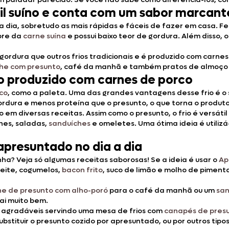
nil suíno e conta com um sabor marcant
a dia, sobretudo as mais rápidas e fáceis de fazer em casa. F
obre da
carne suína
e possui baixo teor de gordura. Além disso,
gordura que outros frios tradicionais e é produzido com carn
che com presunto
, café da manhã e também pratos de almoço 
ro produzido com carnes de porco
co
, como a paleta. Uma das grandes vantagens desse frio é o 
rdura e menos proteína que o presunto, o que torna o produto 
 em diversas receitas. Assim como o presunto, o frio é versát
hes, saladas,
sanduíches
e omeletes. Uma ótima ideia é utiliz
presuntado no dia a dia
ha? Veja só algumas receitas saborosas! Se a ideia é usar o
Ap
eite, cogumelos,
bacon frito
, suco de limão e molho de piment
he de presunto com alho-poró
para o café da manhã ou um
san
ai muito bem.
 agradáveis servindo uma mesa de frios com
canapés de pres
stituir o presunto cozido por apresuntado, ou por outros tipo