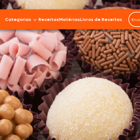
Categorias
Receitas
Matérias
Livros de Receitas
Bovinos
Cordeiro
Carnes Suínas
Aves
Frios e Embutidos
Peixes e Frutos do Mar
100% Vegetal