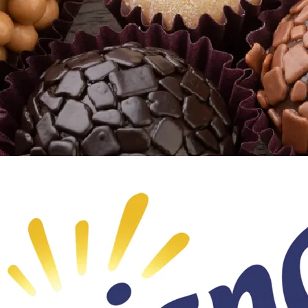
Doces, Bolos e Sobremesas
Pães e Massas
Bebidas
Entrevistas