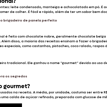
ional?
ientes: leite condensado, manteiga e achocolatado em pó. É a
mer de colher. É fácil e rápido, além de ter um sabor bem do
 o brigadeiro de panela perfeito
onal é feito com chocolate nobre, geralmente chocolate belg
 Além disso, a maioria das receitas ensinam a fazer o brigade
especiais, como castanhas, pistaches, coco ralado, raspas de 
deiro tradicional. Ele ganhou o nome “gourmet” devido ao uso
ubra os segredos
ro gourmet?
 usados na receita. A média, por unidade, costuma ser entre R
om uma calda de açúcar refinado, preparada com glucose de mi