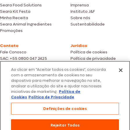
Seara Food Solutions
Imprensa
Seara Kit Festa
Instituto J&F
Minha Receita
Sobre nós
Seara Animal Ingredientes
Sustentabilidade
Promoções
Contato
Jurídico
Fale Conosco
Política de cookies
SAC: +55 0800 047 2425
Política de privacidade
Ao clicar em "Aceitar todos os cookies", concorda
Fotos meramente ilustrativas | Ofertas válidas enquanto durarem os
com o armazenamento de cookies no seu
estoques dos nossos parceiros | Vendas sujeitas a análise e confirmação
dispositivo para melhorar a navegação no site,
de dados.
analisar a utilização do site e ajudar nas nossas
Os preços, promoções e condições de pagamento são válidos
iniciativas de marketing.
Política de
exclusivamente para compras efetuadas em nossos parceiros.
Todos os produtos estão sujeitos a disponibilidade de estoque.
Cookies
Política de Privacidade
SEARA – CNPJ: 02.914.460/0202-67 – Av. Marginal Direita do Tietê, 500,
Definições de cookies
São Paulo/SP – CEP 05.118-100
© 2026 Seara. Todos os direitos reservados
Rejeitar Todos