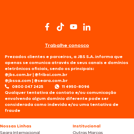
Trabalhe conosco
Prezados clientes e parceiros, a JBS S.A. informa que
apenas se comunica através de seus canais e domínios
eletrônicos oficiais, sendo os principais:
@jbs.com.br
|
@friboi.com.br
@jbssa.com
|
@seara.com.br
0800 047 2425
11 4950-8096
Qualquer tentativa de contato e/ou comunicação
envolvendo algum domínio diferente pode ser
considerada como indevida e/ou uma tentativa de
fraude
Nossas Linhas
Institucional
Seara Internacional
Outras Marcas