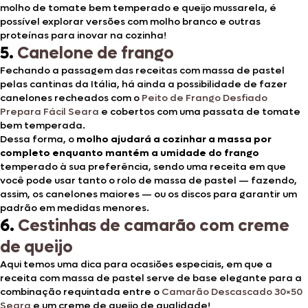
molho de tomate bem temperado e queijo mussarela, é
possível explorar versões com molho branco e outras
proteínas para inovar na cozinha!
5.
Canelone de frango
Fechando a passagem das receitas com massa de pastel
pelas cantinas da Itália, há ainda a possibilidade de fazer
canelones recheados com o
Peito de Frango Desfiado
Prepara Fácil Seara
e cobertos com uma passata de tomate
bem temperada.
Dessa forma, o
molho ajudará a cozinhar a massa por
completo enquanto mantém a umidade do frango
temperado à sua preferência, sendo uma receita em que
você pode usar tanto o rolo de massa de pastel — fazendo,
assim, os canelones maiores — ou os discos para garantir um
padrão em medidas menores.
6.
Cestinhas de camarão com creme
de queijo
Aqui temos uma dica para ocasiões especiais, em que a
receita com massa de pastel serve de base elegante para a
combinação requintada entre o
Camarão Descascado 30×50
Seara
e um creme de queijo de qualidade!