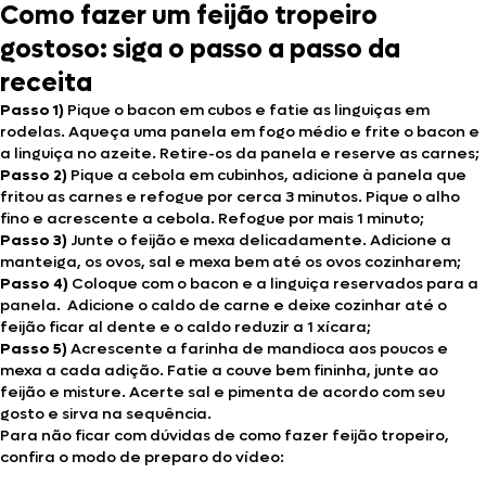
Como fazer um feijão tropeiro
gostoso: siga o passo a passo da
receita
Passo 1)
Pique o bacon em cubos e fatie as linguiças em
rodelas. Aqueça uma panela em fogo médio e frite o bacon e
a linguiça no azeite. Retire-os da panela e reserve as carnes;
Passo 2)
Pique a cebola em cubinhos, adicione à panela que
fritou as carnes e refogue por cerca 3 minutos. Pique o alho
fino e acrescente a cebola. Refogue por mais 1 minuto;
Passo 3)
Junte o feijão e mexa delicadamente. Adicione a
manteiga, os ovos, sal e mexa bem até os ovos cozinharem;
Passo 4)
Coloque com o bacon e a linguiça reservados para a
panela. Adicione o caldo de carne e deixe cozinhar até o
feijão ficar al dente e o caldo reduzir a 1 xícara;
Passo 5)
Acrescente a farinha de mandioca aos poucos e
mexa a cada adição. Fatie a couve bem fininha, junte ao
feijão e misture. Acerte sal e pimenta de acordo com seu
gosto e sirva na sequência.
Para não ficar com dúvidas de como fazer feijão tropeiro,
confira o modo de preparo do vídeo: