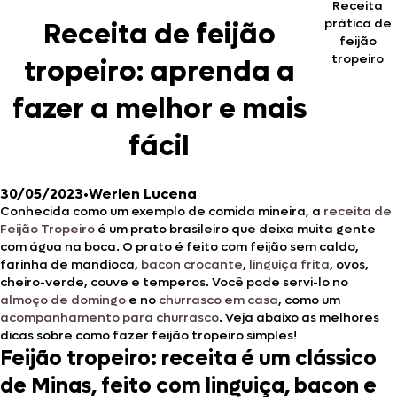
Receita
prática de
Receita de feijão
feijão
tropeiro
tropeiro: aprenda a
fazer a melhor e mais
fácil
30/05/2023
•
Werlen Lucena
Conhecida como um exemplo de comida mineira, a
receita de
Feijão Tropeiro
é um prato brasileiro que deixa muita gente
com água na boca. O prato é feito com feijão sem caldo,
farinha de mandioca,
bacon crocante
,
linguiça frita
, ovos,
cheiro-verde, couve e temperos. Você pode servi-lo no
almoço de domingo
e no
churrasco em casa
, como um
acompanhamento para churrasco
. Veja abaixo as melhores
dicas sobre como fazer feijão tropeiro simples!
Feijão tropeiro: receita é um clássico
de Minas, feito com linguiça, bacon e