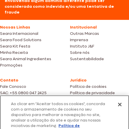
envolvendo algum domínio diferente pode ser
considerada como indevida e/ou uma tentativa de
fraude
Nossas Linhas
Institucional
Seara Internacional
Outras Marcas
Seara Food Solutions
Imprensa
Seara Kit Festa
Instituto J&F
Minha Receita
Sobre nós
Seara Animal Ingredientes
Sustentabilidade
Promoções
Contato
Jurídico
Fale Conosco
Política de cookies
SAC: +55 0800 047 2425
Política de privacidade
Ao clicar em "Aceitar todos os cookies", concorda
Fotos meramente ilustrativas | Ofertas válidas enquanto durarem os
com o armazenamento de cookies no seu
estoques dos nossos parceiros | Vendas sujeitas a análise e confirmação
dispositivo para melhorar a navegação no site,
de dados.
analisar a utilização do site e ajudar nas nossas
Os preços, promoções e condições de pagamento são válidos
iniciativas de marketing.
Política de
exclusivamente para compras efetuadas em nossos parceiros.