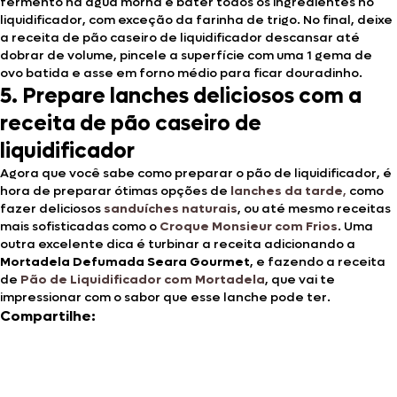
fermento na água morna e bater todos os ingredientes no
liquidificador, com exceção da farinha de trigo. No final, deixe
a receita de pão caseiro de liquidificador descansar até
dobrar de volume, pincele a superfície com uma 1 gema de
ovo batida e asse em forno médio para ficar douradinho.
5. Prepare lanches deliciosos com a
receita de pão caseiro de
liquidificador
Agora que você sabe como preparar o pão de liquidificador, é
hora de preparar ótimas opções de
lanches da tarde
,
como
fazer deliciosos
sanduíches naturais
, ou até mesmo receitas
mais sofisticadas como o
Croque Monsieur com Frios
. Uma
outra excelente dica é turbinar a receita adicionando a
Mortadela Defumada Seara Gourmet
, e fazendo a receita
de
Pão de Liquidificador com Mortadela
, que vai te
impressionar com o sabor que esse lanche pode ter.
Compartilhe: