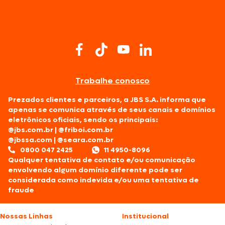
Trabalhe conosco
Prezados clientes e parceiros, a JBS S.A. informa que
apenas se comunica através de seus canais e domínios
eletrônicos oficiais, sendo os principais:
@jbs.com.br
|
@friboi.com.br
@jbssa.com
|
@seara.com.br
0800 047 2425
11 4950-8096
Qualquer tentativa de contato e/ou comunicação
envolvendo algum domínio diferente pode ser
considerada como indevida e/ou uma tentativa de
fraude
Nossas Linhas
Institucional