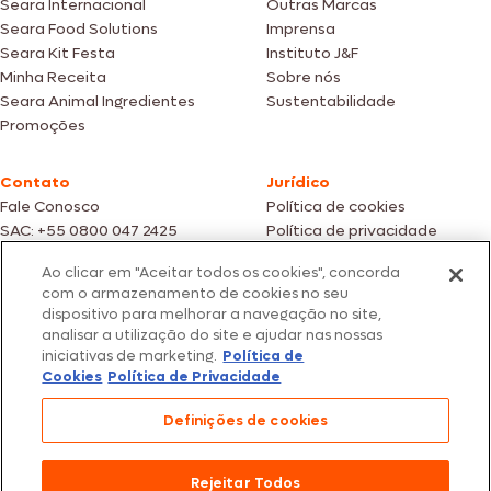
Seara Internacional
Outras Marcas
Seara Food Solutions
Imprensa
Seara Kit Festa
Instituto J&F
Minha Receita
Sobre nós
Seara Animal Ingredientes
Sustentabilidade
Promoções
Contato
Jurídico
Fale Conosco
Política de cookies
SAC: +55 0800 047 2425
Política de privacidade
Ao clicar em "Aceitar todos os cookies", concorda
Fotos meramente ilustrativas | Ofertas válidas enquanto durarem os
com o armazenamento de cookies no seu
estoques dos nossos parceiros | Vendas sujeitas a análise e confirmação
dispositivo para melhorar a navegação no site,
de dados.
analisar a utilização do site e ajudar nas nossas
Os preços, promoções e condições de pagamento são válidos
iniciativas de marketing.
Política de
exclusivamente para compras efetuadas em nossos parceiros.
Todos os produtos estão sujeitos a disponibilidade de estoque.
Cookies
Política de Privacidade
SEARA – CNPJ: 02.914.460/0202-67 – Av. Marginal Direita do Tietê, 500,
Definições de cookies
São Paulo/SP – CEP 05.118-100
© 2026 Seara. Todos os direitos reservados
Rejeitar Todos