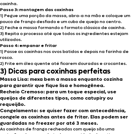
coxinha.
Passo 3: montagem das coxinhas
1) Pegue uma porção da massa, abra-a na mão e coloque um
pouco de frango desfiado e um cubo de queijo no centro.
2) Feche a massa formando o formato clássico de coxinha.
3) Repita o processo até que todos os ingredientes estejam
utilizados.
Passo 4: empanar e fritar
1) Passe as coxinhas nos ovos batidos e depois na farinha de
rosca.
2) Frite em óleo quente até ficarem douradas e crocantes.
3) Dicas para coxinhas perfeitas
Massa Lisa
: mexa bem a massa enquanto cozinha
para garantir que fique lisa e homogênea.
Recheio Cremoso
: para um toque especial, use
queijos de diferentes tipos, como catupiry ou
requeijão.
Congelamento
: se quiser fazer com antecedência,
congele as coxinhas antes de fritar. Elas podem ser
guardadas no freezer por até 3 meses.
As coxinhas de frango recheadas com queijo são uma