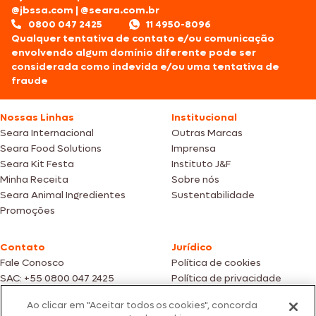
@jbssa.com
|
@seara.com.br
0800 047 2425
11 4950-8096
Qualquer tentativa de contato e/ou comunicação
envolvendo algum domínio diferente pode ser
considerada como indevida e/ou uma tentativa de
fraude
Nossas Linhas
Institucional
Seara Internacional
Outras Marcas
Seara Food Solutions
Imprensa
Seara Kit Festa
Instituto J&F
Minha Receita
Sobre nós
Seara Animal Ingredientes
Sustentabilidade
Promoções
Contato
Jurídico
Fale Conosco
Política de cookies
SAC: +55 0800 047 2425
Política de privacidade
Ao clicar em "Aceitar todos os cookies", concorda
Fotos meramente ilustrativas | Ofertas válidas enquanto durarem os