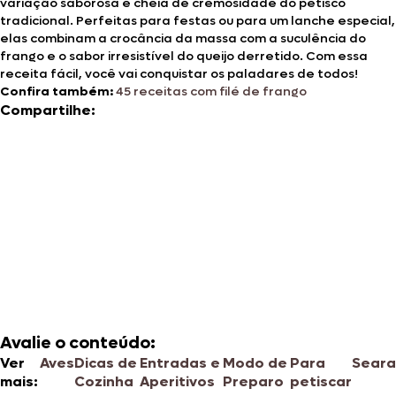
variação saborosa e cheia de cremosidade do petisco
tradicional. Perfeitas para festas ou para um lanche especial,
elas combinam a crocância da massa com a suculência do
frango e o sabor irresistível do queijo derretido. Com essa
receita fácil, você vai conquistar os paladares de todos!
Confira também:
45 receitas com filé de frango
Compartilhe:
Avalie o conteúdo:
Ver
Aves
Dicas de
Entradas e
Modo de
Para
Seara
mais:
Cozinha
Aperitivos
Preparo
petiscar