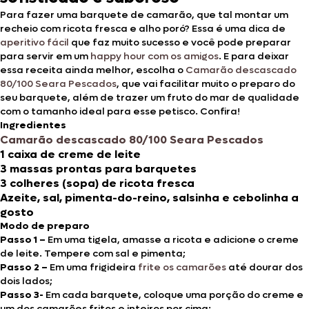
Para fazer uma barquete de camarão, que tal montar um
recheio com ricota fresca e alho poró? Essa é uma dica de
aperitivo fácil
que faz muito sucesso e você pode preparar
para servir em um
happy hour com os amigos
. E para deixar
essa receita ainda melhor, escolha o
Camarão descascado
80/100 Seara Pescados
, que vai facilitar muito o preparo do
seu barquete, além de trazer um fruto do mar de qualidade
com o tamanho ideal para esse petisco. Confira!
Ingredientes
Camarão descascado 80/100 Seara Pescados
1 caixa de creme de leite
3 massas prontas para barquetes
3 colheres (sopa) de ricota fresca
Azeite, sal, pimenta-do-reino, salsinha e cebolinha a
gosto
Modo de preparo
Passo 1 –
Em uma tigela, amasse a ricota e adicione o creme
de leite. Tempere com sal e pimenta;
Passo 2 –
Em uma frigideira
frite os camarões
até dourar dos
dois lados;
Passo 3-
Em cada barquete, coloque uma porção do creme e
um dos camarões fritos e inteiros por cima;