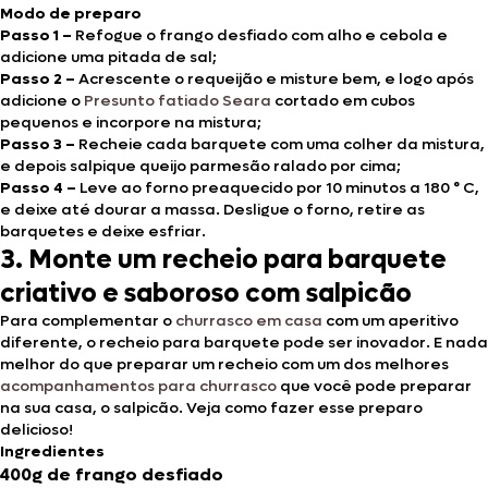
Modo de preparo
Passo 1 –
Refogue o frango desfiado com alho e cebola e
adicione uma pitada de sal;
Passo 2 –
Acrescente o requeijão e misture bem, e logo após
adicione o
Presunto fatiado Seara
cortado em cubos
pequenos e incorpore na mistura;
Passo 3 –
Recheie cada barquete com uma colher da mistura,
e depois salpique queijo parmesão ralado por cima;
Passo 4 –
Leve ao forno preaquecido por 10 minutos a 180 ° C,
e deixe até dourar a massa. Desligue o forno, retire as
barquetes e deixe esfriar.
3. Monte um recheio para barquete
criativo e saboroso com salpicão
Para complementar o
churrasco em casa
com um aperitivo
diferente, o recheio para barquete pode ser inovador. E nada
melhor do que preparar um recheio com um dos melhores
acompanhamentos para churrasco
que você pode preparar
na sua casa, o salpicão. Veja como fazer esse preparo
delicioso!
Ingredientes
400g de frango desfiado