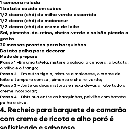
1 cenoura ralada
1 batata cozida em cubos
1/2 xícara (chá) de milho verde escorrido
1/2 xícara (chá) de maionese
1/2 xícara (chá) de creme de leite
Sal, pimenta-do-reino, cheiro-verde e salsão picado a
gosto
20 massas prontas para barquinhas
Batata palha para decorar
Modo de preparo
Passo 1 –
Em uma tigela, misture o salsão, a cenoura, a batata,
o milho e o frango;
Passo 2 –
Em outra tigela, misture a maionese, o creme de
leite e tempere com sal, pimenta e cheiro-verde;
Passo 3 –
Junte as duas misturas e mexa devagar até todo o
creme incorporar;
Passo 4 –
Distribua entre as barquinhas, polvilhe com batata
palha e sirva.
4. Recheio para barquete de camarão
com creme de ricota e alho poró é
sofisticado e saboroso