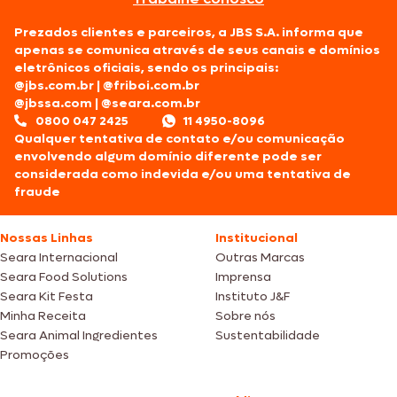
Prezados clientes e parceiros, a JBS S.A. informa que
apenas se comunica através de seus canais e domínios
eletrônicos oficiais, sendo os principais:
@jbs.com.br
|
@friboi.com.br
@jbssa.com
|
@seara.com.br
0800 047 2425
11 4950-8096
Qualquer tentativa de contato e/ou comunicação
envolvendo algum domínio diferente pode ser
considerada como indevida e/ou uma tentativa de
fraude
Nossas Linhas
Institucional
Seara Internacional
Outras Marcas
Seara Food Solutions
Imprensa
Seara Kit Festa
Instituto J&F
Minha Receita
Sobre nós
Seara Animal Ingredientes
Sustentabilidade
Promoções