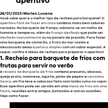
aperitivo
24/01/2023
•
Werlen Lucena
Você sabe qual é o melhor tipo de recheio para barquete? O
aperitivo fácil de fazer em casa
combina muito bem sabores
variados. Na barquete de frango, adiciona-se um molho de
tomate e temperos, além do
frango desfiado
que pode ser
desfiado manualmente
ou na panela de pressão. Para fazer
uma barquete de camarão, o fruto do mar cozido e
descascado deixa o
petisco simples
com um sabor especial. A
seguir, confira 4 ideias de recheio para preparar o aperitivo!
1. Recheio para barquete de frios com
frutas para servir no verão
A
receita de Barquete de Frios
combina presunto, abacaxi,
queijo prato, maionese, iogurte, picles de pepino e
Levíssimo
Seara
, um frio leve e saboroso feito com lombo suíno no vapor.
Esse aperitivo pode ser servido em uma
mesa de frios em uma
festa
, reuniões entre amigos, batizados e outras ocasiões.
Veja como fazer: