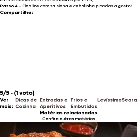
Passo 4 –
Finalize com salsinha e cebolinha picadas a gosto!
Compartilhe:
5/5 - (1 voto)
Ver
Dicas de
Entradas e
Frios e
Levíssimo
Seara
mais:
Cozinha
Aperitivos
Embutidos
Matérias relacionadas
Confira outras matérias