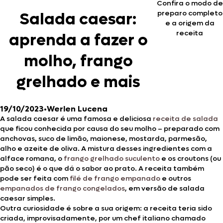
Confira o modo de
preparo completo
Salada caesar:
e a origem da
receita
aprenda a fazer o
molho, frango
grelhado e mais
19/10/2023
•
Werlen Lucena
A salada caesar é uma famosa e deliciosa
receita de salada
que ficou conhecida por causa do seu molho – preparado com
anchovas, suco de limão, maionese, mostarda, parmesão,
alho e azeite de oliva. A mistura desses ingredientes com a
alface romana, o
frango grelhado suculento
e os croutons (ou
pão seco) é o que dá o sabor ao prato. A receita também
pode ser feita com
filé de frango empanado
e outros
empanados de frango congelados
, em versão de salada
caesar simples.
Outra curiosidade é sobre a sua origem: a receita teria sido
criada, improvisadamente, por um chef italiano chamado