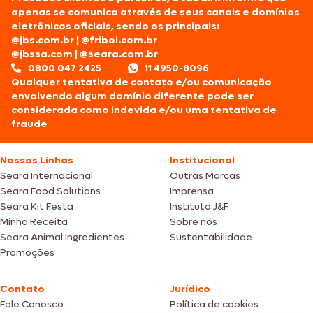
apenas se comunica através de seus canais e domínios
eletrônicos oficiais, sendo os principais:
@jbs.com.br
|
@friboi.com.br
@jbssa.com
|
@seara.com.br
0800 047 2425
11 4950-8096
Qualquer tentativa de contato e/ou comunicação
envolvendo algum domínio diferente pode ser
considerada como indevida e/ou uma tentativa de
fraude
Nossas Linhas
Institucional
Seara Internacional
Outras Marcas
Seara Food Solutions
Imprensa
Seara Kit Festa
Instituto J&F
Minha Receita
Sobre nós
Seara Animal Ingredientes
Sustentabilidade
Promoções
Contato
Jurídico
Fale Conosco
Política de cookies