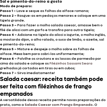
Sal e pimenta-do-reino a gosto
Modo de preparo:
Passo 1 –
Lave e seque as folhas da alface romana;
Passo 2 –
Rasgue-as em pedaços menores e coloque em uma
tigela grande.
Passo 3 –
Para fazer o molho salada caesar, amasse bem o
filé de alicci com um garfo e transfira para outra tigela;
Passo 4 –
Adicione na tigela do alicci o iogurte, o molho inglês,
a mostarda dijon, o alho ralado, o suco de limão, o azeite, sal
e pimenta-do-reino;
Passo 5 –
Misture e despeje o molho sobre as folhas de
alface. Mexa bem para cobri-las uniformemente;
Passo 6 –
Polvilhe os croutons e as lascas de parmesão por
cima da salada e coloque os
Filézinhos Sassami Seara
grelhados já cortados em tiras ou em cubos;
Passo 7 –
Sirva imediatamente!
Salada caesar: receita também pode
ser feita com filézinhos de frango
empanados
A versatilidade dessa receita permite novas preparações do
prato, como a
Salada Caesar com Frango Empanado
. O