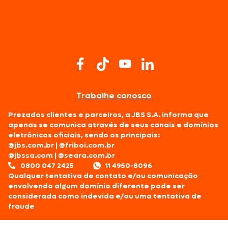
Trabalhe conosco
Prezados clientes e parceiros, a JBS S.A. informa que
apenas se comunica através de seus canais e domínios
eletrônicos oficiais, sendo os principais:
@jbs.com.br
|
@friboi.com.br
@jbssa.com
|
@seara.com.br
0800 047 2425
11 4950-8096
Qualquer tentativa de contato e/ou comunicação
envolvendo algum domínio diferente pode ser
considerada como indevida e/ou uma tentativa de
fraude