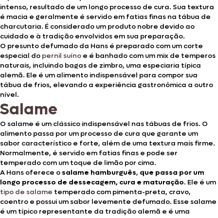
intenso, resultado de um longo processo de cura. Sua textura
é macia e geralmente é servido em fatias finas na tábua de
charcutaria. É considerado um produto nobre devido ao
cuidado e à tradição envolvidos em sua preparação.
O presunto defumado da Hans é preparado com um corte
especial do
pernil suíno
e é banhado com um mix de temperos
naturais, incluindo bagas de zimbro, uma especiaria típica
alemã. Ele é um alimento indispensável para compor sua
tábua de frios, elevando a experiência gastronômica a outro
nível.
Salame
O salame é um clássico indispensável nas tábuas de frios. O
alimento passa por um processo de cura que garante um
sabor característico e forte, além de uma textura mais firme.
Normalmente, é servido em fatias finas e pode ser
temperado com um toque de limão por cima.
A Hans oferece o
salame hamburguês
,
que passa por um
longo processo de dessecagem, cura e maturação
. Ele é um
tipo de salame
temperado com pimenta-preta, cravo,
coentro e possui um sabor levemente defumado. Esse salame
é um típico representante da tradição alemã e é uma