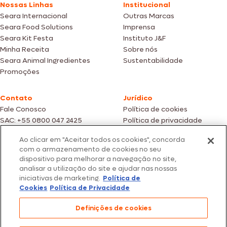
Nossas Linhas
Institucional
Seara Internacional
Outras Marcas
Seara Food Solutions
Imprensa
Seara Kit Festa
Instituto J&F
Minha Receita
Sobre nós
Seara Animal Ingredientes
Sustentabilidade
Promoções
Contato
Jurídico
Fale Conosco
Política de cookies
SAC: +55 0800 047 2425
Política de privacidade
Ao clicar em "Aceitar todos os cookies", concorda
Fotos meramente ilustrativas | Ofertas válidas enquanto durarem os
com o armazenamento de cookies no seu
estoques dos nossos parceiros | Vendas sujeitas a análise e confirmação
dispositivo para melhorar a navegação no site,
de dados.
analisar a utilização do site e ajudar nas nossas
Os preços, promoções e condições de pagamento são válidos
iniciativas de marketing.
Política de
exclusivamente para compras efetuadas em nossos parceiros.
Todos os produtos estão sujeitos a disponibilidade de estoque.
Cookies
Política de Privacidade
SEARA – CNPJ: 02.914.460/0202-67 – Av. Marginal Direita do Tietê, 500,
Definições de cookies
São Paulo/SP – CEP 05.118-100
© 2026 Seara. Todos os direitos reservados