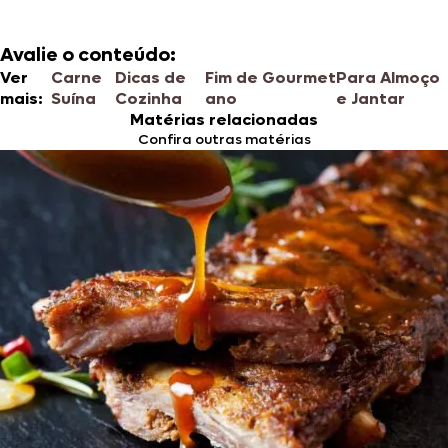
Avalie o conteúdo:
Ver
Carne
Dicas de
Fim de
Gourmet
Para Almoço
mais:
Suína
Cozinha
ano
e Jantar
Matérias relacionadas
Confira outras matérias