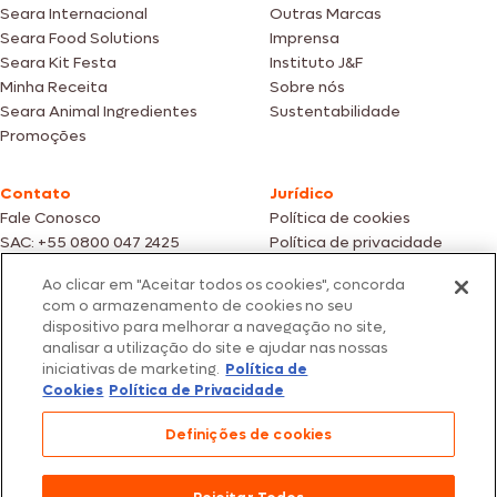
Seara Internacional
Outras Marcas
Seara Food Solutions
Imprensa
Seara Kit Festa
Instituto J&F
Minha Receita
Sobre nós
Seara Animal Ingredientes
Sustentabilidade
Promoções
Contato
Jurídico
Fale Conosco
Política de cookies
SAC: +55 0800 047 2425
Política de privacidade
Ao clicar em "Aceitar todos os cookies", concorda
Fotos meramente ilustrativas | Ofertas válidas enquanto durarem os
com o armazenamento de cookies no seu
estoques dos nossos parceiros | Vendas sujeitas a análise e confirmação
dispositivo para melhorar a navegação no site,
de dados.
analisar a utilização do site e ajudar nas nossas
Os preços, promoções e condições de pagamento são válidos
iniciativas de marketing.
Política de
exclusivamente para compras efetuadas em nossos parceiros.
Todos os produtos estão sujeitos a disponibilidade de estoque.
Cookies
Política de Privacidade
SEARA – CNPJ: 02.914.460/0202-67 – Av. Marginal Direita do Tietê, 500,
Definições de cookies
São Paulo/SP – CEP 05.118-100
© 2026 Seara. Todos os direitos reservados