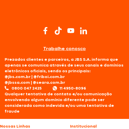
Trabalhe conosco
Prezados clientes e parceiros, a JBS S.A. informa que
apenas se comunica através de seus canais e domínios
eletrônicos oficiais, sendo os principais:
@jbs.com.br
|
@friboi.com.br
@jbssa.com
|
@seara.com.br
0800 047 2425
11 4950-8096
Qualquer tentativa de contato e/ou comunicação
envolvendo algum domínio diferente pode ser
considerada como indevida e/ou uma tentativa de
fraude
Nossas Linhas
Institucional