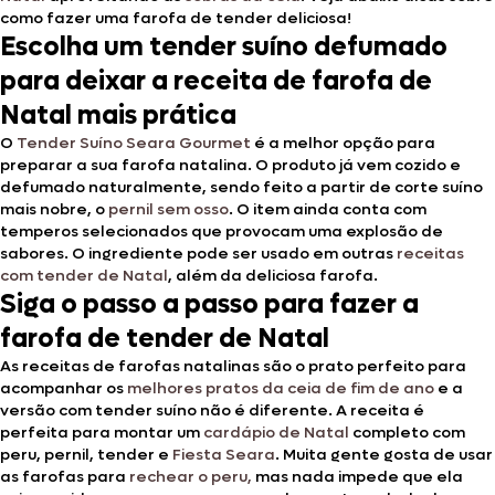
como fazer uma farofa de tender deliciosa!
Escolha um tender suíno defumado
para deixar a receita de farofa de
Natal mais prática
O
Tender Suíno Seara Gourmet
é a melhor opção para
preparar a sua farofa natalina. O produto já vem cozido e
defumado naturalmente, sendo feito a partir de corte suíno
mais nobre, o
pernil sem osso
. O item ainda conta com
temperos selecionados que provocam uma explosão de
sabores. O ingrediente pode ser usado em outras
receitas
com tender de Natal
, além da deliciosa farofa.
Siga o passo a passo para fazer a
farofa de tender de Natal
As receitas de farofas natalinas são o prato perfeito para
acompanhar os
melhores pratos da ceia de fim de ano
e a
versão com tender suíno não é diferente. A receita é
perfeita para montar um
cardápio de Natal
completo com
peru, pernil, tender e
Fiesta Seara
. Muita gente gosta de usar
as farofas para
rechear o peru,
mas nada impede que ela