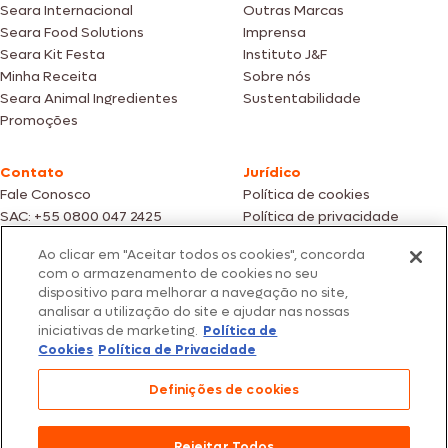
Seara Internacional
Outras Marcas
Seara Food Solutions
Imprensa
Seara Kit Festa
Instituto J&F
Minha Receita
Sobre nós
Seara Animal Ingredientes
Sustentabilidade
Promoções
Contato
Jurídico
Fale Conosco
Política de cookies
SAC: +55 0800 047 2425
Política de privacidade
Ao clicar em "Aceitar todos os cookies", concorda
Fotos meramente ilustrativas | Ofertas válidas enquanto durarem os
com o armazenamento de cookies no seu
estoques dos nossos parceiros | Vendas sujeitas a análise e confirmação
dispositivo para melhorar a navegação no site,
de dados.
analisar a utilização do site e ajudar nas nossas
Os preços, promoções e condições de pagamento são válidos
iniciativas de marketing.
Política de
exclusivamente para compras efetuadas em nossos parceiros.
Todos os produtos estão sujeitos a disponibilidade de estoque.
Cookies
Política de Privacidade
SEARA – CNPJ: 02.914.460/0202-67 – Av. Marginal Direita do Tietê, 500,
Definições de cookies
São Paulo/SP – CEP 05.118-100
© 2026 Seara. Todos os direitos reservados
Rejeitar Todos