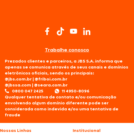
Trabalhe conosco
Prezados clientes e parceiros, a JBS S.A. informa que
apenas se comunica através de seus canais e domínios
eletrônicos oficiais, sendo os principais:
@jbs.com.br
|
@friboi.com.br
@jbssa.com
|
@seara.com.br
0800 047 2425
11 4950-8096
Qualquer tentativa de contato e/ou comunicação
envolvendo algum domínio diferente pode ser
considerada como indevida e/ou uma tentativa de
fraude
Nossas Linhas
Institucional