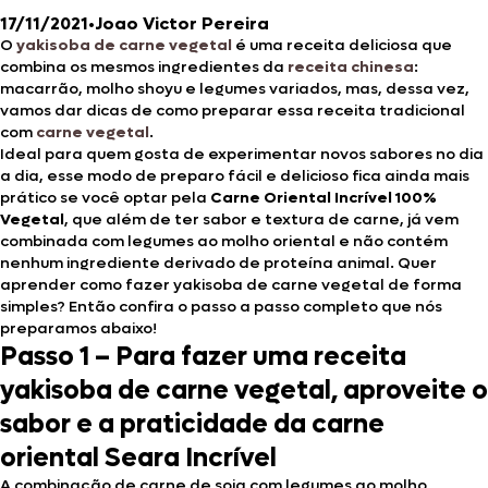
17/11/2021
•
Joao Victor Pereira
O
yakisoba de carne vegetal
é uma receita deliciosa que
combina os mesmos ingredientes da
receita chinesa
:
macarrão, molho shoyu e legumes variados, mas, dessa vez,
vamos dar dicas de como preparar essa receita tradicional
com
carne vegetal
.
Ideal para quem gosta de experimentar novos sabores no dia
a dia, esse modo de preparo fácil e delicioso fica ainda mais
prático se você optar pela
Carne Oriental Incrível 100%
Vegetal
, que além de ter sabor e textura de carne, já vem
combinada com legumes ao molho oriental e não contém
nenhum ingrediente derivado de proteína animal. Quer
aprender como fazer yakisoba de carne vegetal de forma
simples? Então confira o passo a passo completo que nós
preparamos abaixo!
Passo 1 – Para fazer uma receita
yakisoba de carne vegetal, aproveite o
sabor e a praticidade da carne
oriental Seara Incrível
A combinação de carne de soja com legumes ao molho