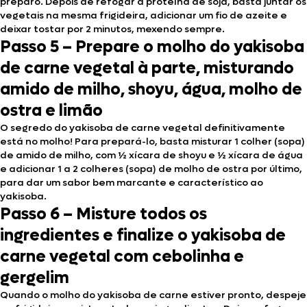
preparo. Depois de refogar a proteína de soja, basta juntar os
vegetais na mesma frigideira, adicionar um fio de azeite e
deixar tostar por 2 minutos, mexendo sempre.
Passo 5 – Prepare o molho do yakisoba
de carne vegetal à parte, misturando
amido de milho, shoyu, água, molho de
ostra e limão
O segredo do yakisoba de carne vegetal definitivamente
está no molho! Para prepará-lo, basta misturar 1 colher (sopa)
de amido de milho, com ½ xícara de shoyu e ½ xícara de água
e adicionar 1 a 2 colheres (sopa) de molho de ostra por último,
para dar um sabor bem marcante e característico ao
yakisoba.
Passo 6 – Misture todos os
ingredientes e finalize o yakisoba de
carne vegetal com cebolinha e
gergelim
Quando o molho do yakisoba de carne estiver pronto, despeje