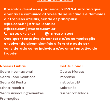
Prezados clientes e parceiros, a JBS S.A. informa que
apenas se comunica através de seus canais e domínios
eletrônicos oficiais, sendo os principais:
@jbs.com.br
|
@friboi.com.br
@jbssa.com
|
@seara.com.br
0800 047 2425
11 4950-8096
Qualquer tentativa de contato e/ou comunicação
envolvendo algum domínio diferente pode ser
considerada como indevida e/ou uma tentativa de
fraude
Nossas Linhas
Institucional
Seara Internacional
Outras Marcas
Seara Food Solutions
Imprensa
Seara Kit Festa
Instituto J&F
Minha Receita
Sobre nós
Seara Animal Ingredientes
Sustentabilidade
Promoções