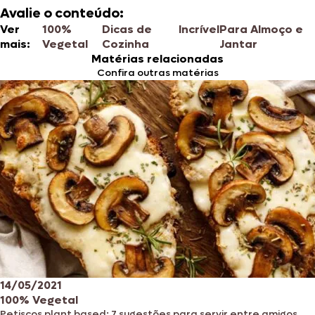
Avalie o conteúdo:
Ver
100%
Dicas de
Incrível
Para Almoço e
mais:
Vegetal
Cozinha
Jantar
Matérias relacionadas
Confira outras matérias
14/05/2021
100% Vegetal
Petiscos plant based: 7 sugestões para servir entre amigos