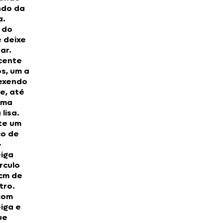
ndo da
a.
 do
 deixe
ar.
cente
s, um a
exendo
e, até
uma
lisa.
te um
o de
-
iga
rculo
 cm de
tro.
com
iga e
ue