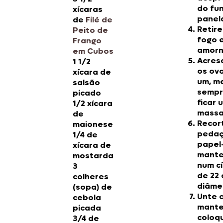
do fu
xícaras
panel
de
Filé de
Retire
Peito de
fogo e
Frango
amorn
em Cubos
Acres
1 1/2
os ovo
xícara de
um, m
salsão
sempr
picado
ficar 
1/2 xícara
massa 
de
Recor
maionese
pedaç
1/4 de
papel
xícara de
mante
mostarda
num cí
3
de 22
colheres
diâme
(sopa) de
Unte 
cebola
mante
picada
coloq
3/4 de