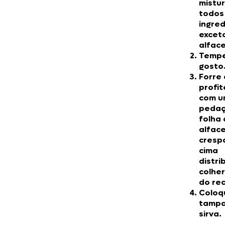
mistu
todos
ingred
excet
alface
Tempe
gosto
Forre
profit
com u
pedaç
folha
alfac
cresp
cima
distri
colhe
do rec
Coloq
tampa
sirva.