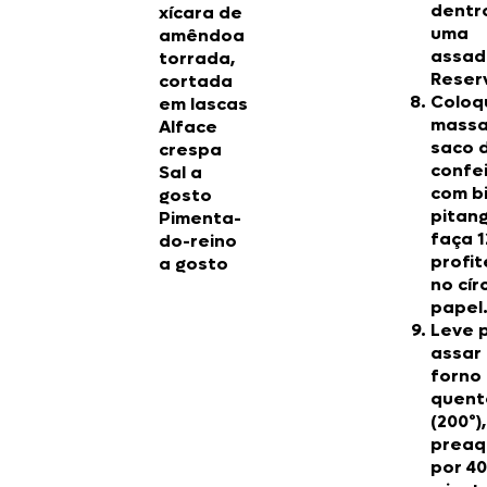
dentr
xícara de
uma
amêndoa
assad
torrada,
Reser
cortada
Coloq
em lascas
massa
Alface
saco 
crespa
confe
Sal a
com b
gosto
pitan
Pimenta-
faça 1
do-reino
profit
a gosto
no cír
papel
Leve 
assar
forno
quent
(200º),
preaq
por 40