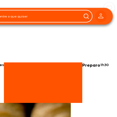
es
Preparo
1h30