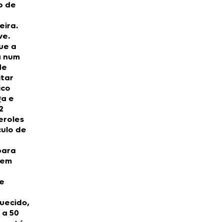
o de
eira.
ve.
ue a
 num
de
itar
ico
ga e
2
eroles
culo de
.
para
 em
e
uecido,
 a 50