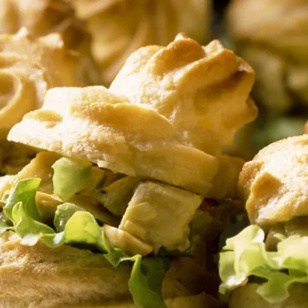
Doces, Bolos e Sobremesas
Pães e Massas
Bebidas
Entrevistas