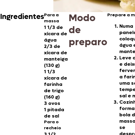
Modo
Ingredientes
Para a
Prepare a 
massa
Numa
de
1 1/3 de
panel
xícara de
coloq
preparo
água
água 
2/3 de
mante
xícara de
Leve 
manteiga
e deix
(130 g)
ferver
1 1/3
a fari
xícara de
uma s
farinha
tempe
de trigo
sal e 
(160 g)
Cozin
3 ovos
forma
1 pitada
bola 
de sal
massa
Para o
se
recheio
despr
3 1/2