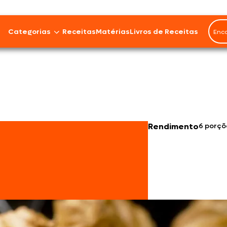
Categorias
Receitas
Matérias
Livros de Receitas
Bovinos
Cordeiro
Carnes Suínas
Rendimento
6 porçõ
Aves
Frios e Embutidos
Peixes e Frutos do Mar
100% Vegetal