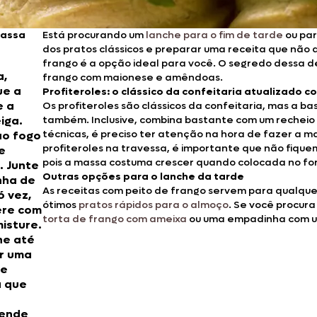
massa
Está procurando um
lanche para o fim de tarde
ou par
dos pratos clássicos e preparar uma receita que não 
frango é a opção ideal para você. O segredo dessa del
a,
frango com maionese e amêndoas.
ue a
Profiteroles: o clássico da confeitaria atualizado 
e a
Os profiteroles são clássicos da confeitaria, mas a 
iga.
também. Inclusive, combina bastante com um recheio 
técnicas, é preciso ter atenção na hora de fazer a 
ao fogo
profiteroles na travessa, é importante que não fiq
e
pois a massa costuma crescer quando colocada no fo
. Junte
Outras opções para o lanche da tarde
nha de
As receitas com peito de frango servem para qualquer
ó vez,
ótimos
pratos rápidos para o almoço
. Se você procura
re com
torta de frango com ameixa
ou uma empadinha com um
misture.
he até
r uma
de
 que
ende