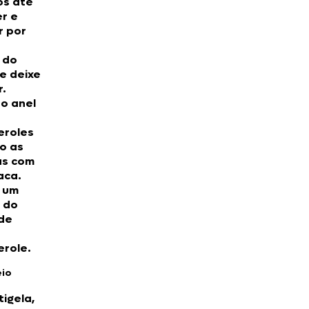
os até
r e
r por
 do
e deixe
r.
o anel
eroles
o as
s com
aca.
e um
 do
 de
erole.
eio
igela,