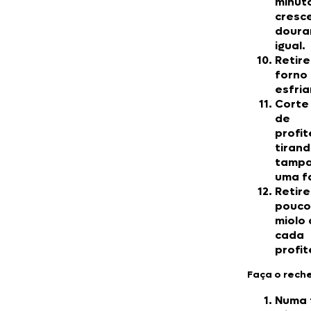
minut
cresce
doura
igual.
Retire
forno 
esfria
Corte 
de
profit
tirand
tampa
uma f
Retir
pouco
miolo
cada
profit
Faça o rech
Numa t