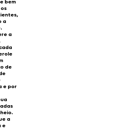
re bem
 os
ientes,
o a
.
re a
.
 cada
erole
m
o de
 de
e
a e por
bua
radas
heio.
ue a
 e