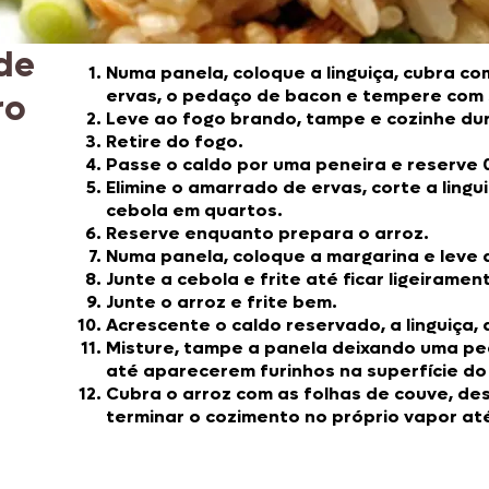
de
Numa panela, coloque a linguiça, cubra co
ervas, o pedaço de bacon e tempere com 
ro
Leve ao fogo brando, tampe e cozinhe du
Retire do fogo.
Passe o caldo por uma peneira e reserve 0
Elimine o amarrado de ervas, corte a lingu
cebola em quartos.
Reserve enquanto prepara o arroz.
Numa panela, coloque a margarina e leve 
Junte a cebola e frite até ficar ligeirame
Junte o arroz e frite bem.
Acrescente o caldo reservado, a linguiça, 
Misture, tampe a panela deixando uma pe
até aparecerem furinhos na superfície do
Cubra o arroz com as folhas de couve, des
terminar o cozimento no próprio vapor até