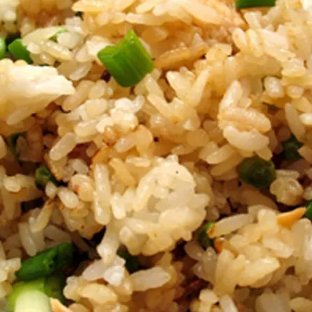
Doces, Bolos e Sobremesas
Pães e Massas
Bebidas
Entrevistas