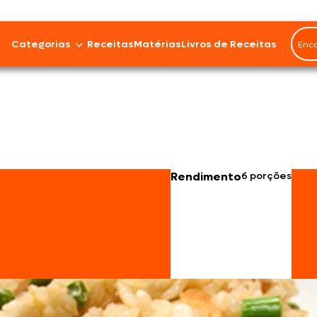
Categorias
Receitas
Matérias
Livros de Receitas
Bovinos
Cordeiro
Carnes Suínas
Rendimento
6 porções
Aves
Frios e Embutidos
Peixes e Frutos do Mar
100% Vegetal