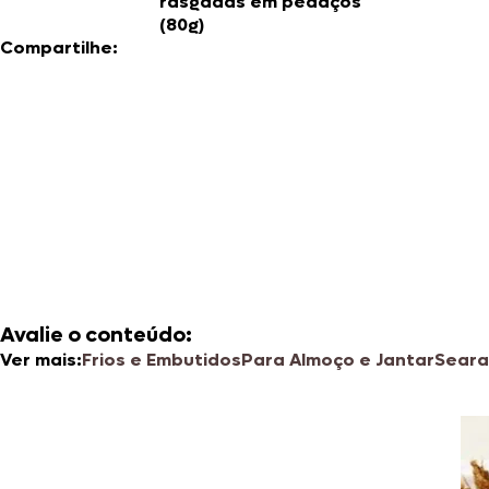
rasgadas em pedaços
(80g)
Compartilhe:
Avalie o conteúdo:
Ver mais:
Frios e Embutidos
Para Almoço e Jantar
Seara