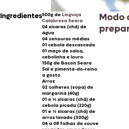
Modo 
Ingredientes
500g de
Linguiça
Calabresa Seara
prepa
04 xícaras (chá) de
água
04 cenouras médias
01 cebola descascada
01 maço de salsa,
cebolinha e louro
150g de Bacon Seara
Sal e pimenta-do-reino
a gosto
Arroz
02 colheres (sopa) de
margarina (40g)
01 e ½ xícaras (chá) de
cebola picada (220g)
01 e ½ xícaras (chá) de
arroz lavado (300g)
06 a 08 folhas de couve