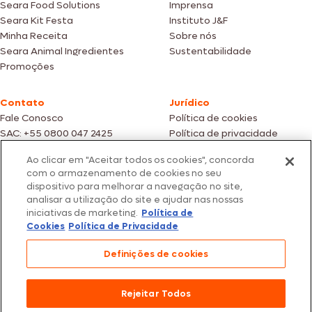
Seara Food Solutions
Imprensa
Seara Kit Festa
Instituto J&F
Minha Receita
Sobre nós
Seara Animal Ingredientes
Sustentabilidade
Promoções
Contato
Jurídico
Fale Conosco
Política de cookies
SAC: +55 0800 047 2425
Política de privacidade
Ao clicar em "Aceitar todos os cookies", concorda
Fotos meramente ilustrativas | Ofertas válidas enquanto durarem os
com o armazenamento de cookies no seu
estoques dos nossos parceiros | Vendas sujeitas a análise e confirmação
dispositivo para melhorar a navegação no site,
de dados.
analisar a utilização do site e ajudar nas nossas
Os preços, promoções e condições de pagamento são válidos
iniciativas de marketing.
Política de
exclusivamente para compras efetuadas em nossos parceiros.
Todos os produtos estão sujeitos a disponibilidade de estoque.
Cookies
Política de Privacidade
SEARA – CNPJ: 02.914.460/0202-67 – Av. Marginal Direita do Tietê, 500,
Definições de cookies
São Paulo/SP – CEP 05.118-100
© 2026 Seara. Todos os direitos reservados
Rejeitar Todos