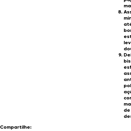
ma
Ass
mi
at
bo
es
le
do
De
bi
es
as
an
po
aç
co
ma
de 
de
Compartilhe: