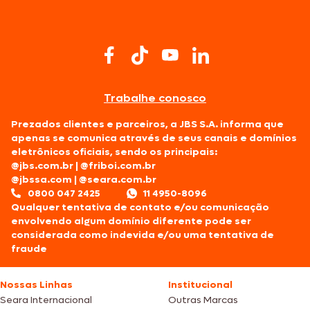
Trabalhe conosco
Prezados clientes e parceiros, a JBS S.A. informa que
apenas se comunica através de seus canais e domínios
eletrônicos oficiais, sendo os principais:
@jbs.com.br
|
@friboi.com.br
@jbssa.com
|
@seara.com.br
0800 047 2425
11 4950-8096
Qualquer tentativa de contato e/ou comunicação
envolvendo algum domínio diferente pode ser
considerada como indevida e/ou uma tentativa de
fraude
Nossas Linhas
Institucional
Seara Internacional
Outras Marcas