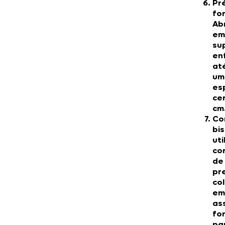
Pr
fo
Ab
em
su
en
at
um
es
cer
cm
Co
bi
uti
co
de
pr
co
em
as
fo
pa