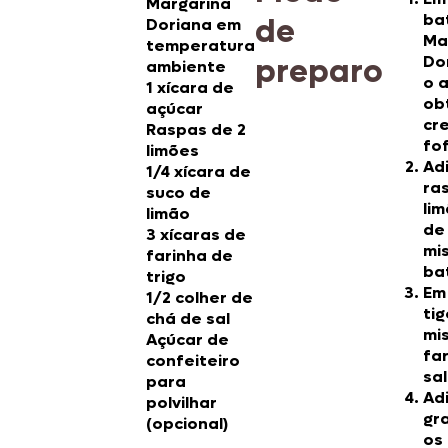
Margarina
ba
de
Doriana em
Ma
temperatura
preparo
Do
ambiente
o 
1 xícara de
ob
açúcar
cr
Raspas de 2
fo
limões
Ad
1/4 xícara de
ra
suco de
li
limão
de
3 xícaras de
mi
farinha de
ba
trigo
Em
1/2 colher de
tig
chá de sal
mi
Açúcar de
far
confeiteiro
sal
para
Ad
polvilhar
gr
(opcional)
os