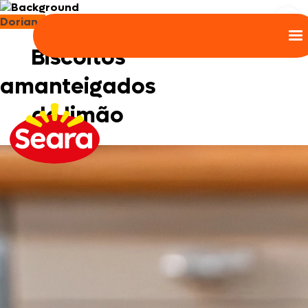
Doriana
Biscoitos
amanteigados
de limão