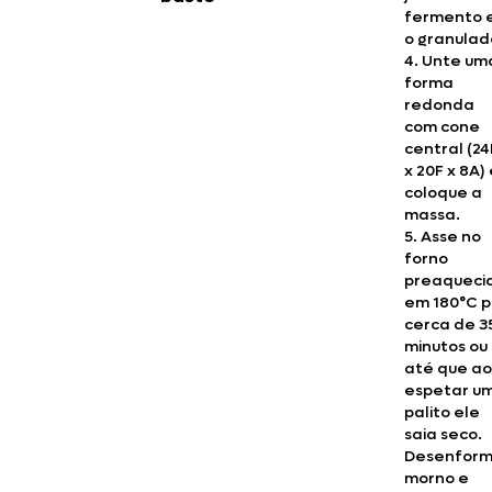
fermento 
o granulad
4. Unte um
forma
redonda
com cone
central (24
x 20F x 8A)
coloque a
massa.
5. Asse no
forno
preaqueci
em 180°C p
cerca de 3
minutos ou
até que ao
espetar u
palito ele
saia seco.
Desenfor
morno e