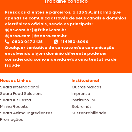
Trabalhe conosco
Prezados clientes e parceiros, a JBS S.A. informa que
apenas se comunica através de seus canais e domínios
eletrônicos oficiais, sendo os principais:
@jbs.com.br
|
@friboi.com.br
@jbssa.com
|
@seara.com.br
0800 047 2425
11 4950-8096
Qualquer tentativa de contato e/ou comunicação
envolvendo algum domínio diferente pode ser
considerada como indevida e/ou uma tentativa de
fraude
Nossas Linhas
Institucional
Seara Internacional
Outras Marcas
Seara Food Solutions
Imprensa
Seara Kit Festa
Instituto J&F
Minha Receita
Sobre nós
Seara Animal Ingredientes
Sustentabilidade
Promoções