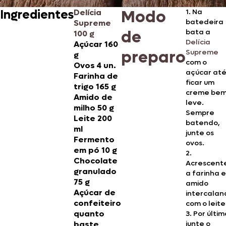
Modo
Ingredientes
Delícia
1. Na
batedeira
Supreme
de
bata a
100 g
Delícia
Açúcar 160
preparo
Supreme
g
com o
Ovos 4 un.
açúcar at
Farinha de
ficar um
trigo 165 g
creme be
Amido de
leve.
milho 50 g
Sempre
Leite 200
batendo,
ml
junte os
Fermento
ovos.
em pó 10 g
2.
Chocolate
Acrescent
granulado
a farinha e
75 g
amido
Açúcar de
intercalan
confeiteiro
com o leite
quanto
3. Por últim
baste
junte o