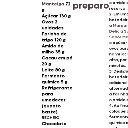
preparo
o amido 
Manteiga
72
reserva.
g
2. Em um
Açúcar 130 g
batedeir
Ovos 2
a
Margar
unidades
Delícia 
Farinha de
Sabor M
trigo 120 g
o açúcar 
Amido de
ovos par
milho 35 g
na veloc
Cacau em pó
alta, por
20 g
minutos.
Leite 80 g
3. Deslig
Fermento
batedeir
químico 5 g
adicione
Refrigerante
alterna
para
a farinha
umedecer
o amido e
(quanto
4. Ao fina
coloque 
baste)
ferment
RECHEIO
químico 
Chocolate