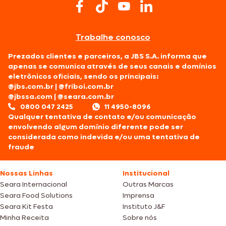
Trabalhe conosco
Prezados clientes e parceiros, a JBS S.A. informa que
apenas se comunica através de seus canais e domínios
eletrônicos oficiais, sendo os principais:
@jbs.com.br
|
@friboi.com.br
@jbssa.com
|
@seara.com.br
0800 047 2425
11 4950-8096
Qualquer tentativa de contato e/ou comunicação
envolvendo algum domínio diferente pode ser
considerada como indevida e/ou uma tentativa de
fraude
Nossas Linhas
Institucional
Seara Internacional
Outras Marcas
Seara Food Solutions
Imprensa
Seara Kit Festa
Instituto J&F
Minha Receita
Sobre nós