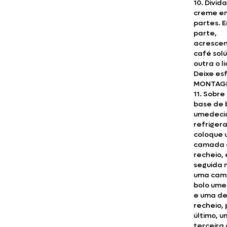
10. Divida
creme em
partes. 
parte,
acrescen
café solú
outra o li
Deixe esf
MONTAG
11. Sobr
base de 
umedeci
refriger
coloque
camada 
recheio,
seguida 
uma cam
bolo um
e uma d
recheio, 
último, 
terceir