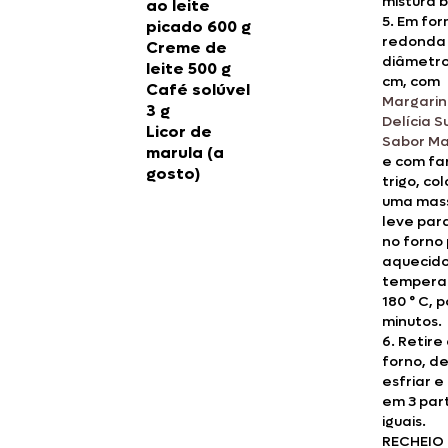
mistura 
ao leite
5. Em fo
picado 600 g
redonda
Creme de
diâmetro
leite 500 g
cm, com
Café solúvel
Margari
3 g
Delícia 
Licor de
Sabor M
marula (a
e com fa
gosto)
trigo, co
uma mas
leve par
no forno 
aquecido
tempera
180 ° C, p
minutos.
6. Retire
forno, de
esfriar e
em 3 par
iguais.
RECHEIO