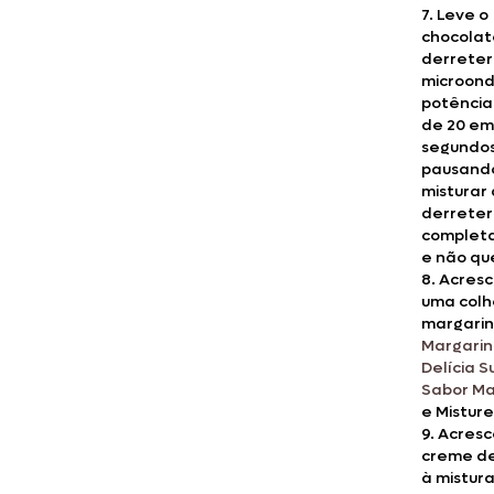
7. Leve o
chocolat
derrete
microon
potência
de 20 em
segundos
pausand
misturar
derreter
complet
e não qu
8. Acres
uma colh
margari
Margari
Delícia 
Sabor M
e Misture
9. Acres
creme de
à mistura