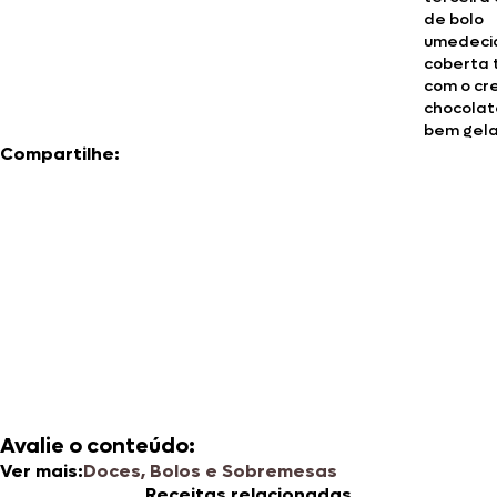
de bolo
umedeci
coberta
com o cr
chocolate
bem gel
Compartilhe:
Avalie o conteúdo:
Ver mais:
Doces, Bolos e Sobremesas
Receitas relacionadas