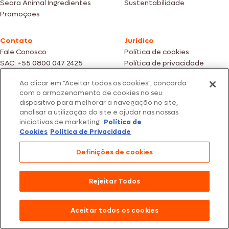
Seara Animal Ingredientes
Sustentabilidade
Promoções
Contato
Jurídico
Fale Conosco
Política de cookies
SAC: +55 0800 047 2425
Política de privacidade
Ao clicar em "Aceitar todos os cookies", concorda
Fotos meramente ilustrativas | Ofertas válidas enquanto durarem os
com o armazenamento de cookies no seu
estoques dos nossos parceiros | Vendas sujeitas a análise e confirmação
dispositivo para melhorar a navegação no site,
de dados.
analisar a utilização do site e ajudar nas nossas
Os preços, promoções e condições de pagamento são válidos
iniciativas de marketing.
Política de
exclusivamente para compras efetuadas em nossos parceiros.
Todos os produtos estão sujeitos a disponibilidade de estoque.
Cookies
Política de Privacidade
SEARA – CNPJ: 02.914.460/0202-67 – Av. Marginal Direita do Tietê, 500,
Definições de cookies
São Paulo/SP – CEP 05.118-100
© 2026 Seara. Todos os direitos reservados
Rejeitar Todos
Aceitar todos os cookies