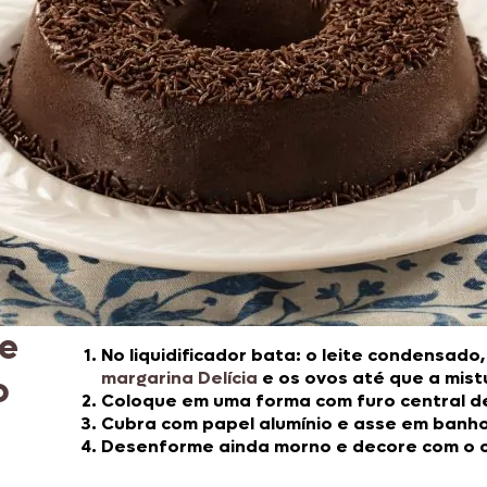
Doces, Bolos e Sobremesas
Pães e Massas
Bebidas
Entrevistas
e
No liquidificador bata: o leite condensado, 
margarina Delícia
e os ovos até que a mis
o
Coloque em uma forma com furo central de 
Cubra com papel alumínio e asse em banho
Desenforme ainda morno e decore com o c