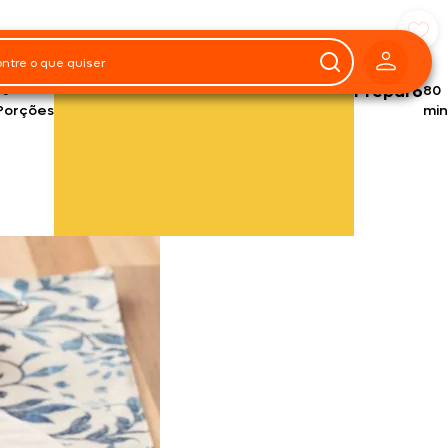
10
Preparo
80
Porções
min