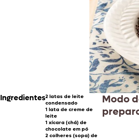
Modo d
Ingredientes
2 latas de leite
condensado
prepar
1 lata de creme de
leite
1 xícara (chá) de
chocolate em pó
2 colheres (sopa) de