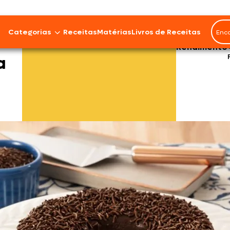
Categorias
Receitas
Matérias
Livros de Receitas
Rendimento
a
Bovinos
Cordeiro
Carnes Suínas
Aves
Frios e Embutidos
Peixes e Frutos do Mar
100% Vegetal