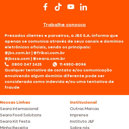
Trabalhe conosco
Prezados clientes e parceiros, a JBS S.A. informa que
apenas se comunica através de seus canais e domínios
eletrônicos oficiais, sendo os principais:
@jbs.com.br
|
@friboi.com.br
@jbssa.com
|
@seara.com.br
0800 047 2425
11 4950-8096
Qualquer tentativa de contato e/ou comunicação
envolvendo algum domínio diferente pode ser
considerada como indevida e/ou uma tentativa de
fraude
Nossas Linhas
Institucional
Seara Internacional
Outras Marcas
Seara Food Solutions
Imprensa
Seara Kit Festa
Instituto J&F
Minha Receita
Sobre nós