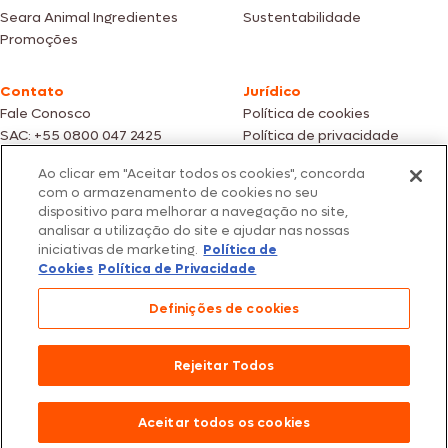
Seara Animal Ingredientes
Sustentabilidade
Promoções
Contato
Jurídico
Fale Conosco
Política de cookies
SAC: +55 0800 047 2425
Política de privacidade
Ao clicar em "Aceitar todos os cookies", concorda
Fotos meramente ilustrativas | Ofertas válidas enquanto durarem os
com o armazenamento de cookies no seu
estoques dos nossos parceiros | Vendas sujeitas a análise e confirmação
dispositivo para melhorar a navegação no site,
de dados.
analisar a utilização do site e ajudar nas nossas
Os preços, promoções e condições de pagamento são válidos
iniciativas de marketing.
Política de
exclusivamente para compras efetuadas em nossos parceiros.
Todos os produtos estão sujeitos a disponibilidade de estoque.
Cookies
Política de Privacidade
SEARA – CNPJ: 02.914.460/0202-67 – Av. Marginal Direita do Tietê, 500,
Definições de cookies
São Paulo/SP – CEP 05.118-100
© 2026 Seara. Todos os direitos reservados
Rejeitar Todos
Aceitar todos os cookies