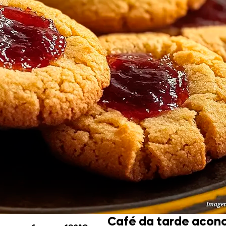
Doces, Bolos e Sobremesas
Pães e Massas
Bebidas
Entrevistas
Café da tarde acon