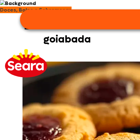
Doces, Bolos e Sobremesas
Broa de fubá com
goiabada