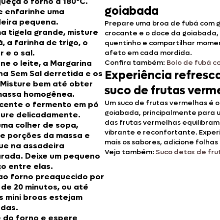
ueça o forno a 180°C.
goiabada
e enfarinhe uma
eira pequena.
Prepare uma broa de fubá com 
a tigela grande, misture
crocante e o doce da goiabada,
, a farinha de trigo, o
quentinho e compartilhar momen
 e o sal.
afeto em cada mordida.
ne o leite, a Margarina
Confira também:
Bolo de fubá c
Experiência refresc
na Sem Sal derretida e os
 Misture bem até obter
suco de frutas verm
massa homogênea.
Um suco de frutas vermelhas é 
cente o fermento em pó
goiabada, principalmente para u
ture delicadamente.
das frutas vermelhas equilibram
ma colher de sopa,
vibrante e reconfortante. Exper
e porções da massa e
mais os sabores, adicione folha
ue na assadeira
Veja também:
Suco detox de fr
rada. Deixe um pequeno
o entre elas.
ao forno preaquecido por
 de 20 minutos, ou até
s mini broas estejam
das.
e do forno e espere