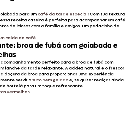
goiabada para um
café da tarde especial
! Com sua textura
 essa receita caseira é perfeita para acompanhar um café
tos deliciosos com a família e amigos. Um pedacinho de
om calda de café
ante: broa de fubá com goiabada e
elhas
o acompanhamento perfeito para a broa de fubá com
m lanche da tarde relaxante. A acidez natural e o frescor
 a doçura da broa para proporcionar uma experiência
imente servir o
suco bem gelado
e, se quiser realçar ainda
s de hortelã para um toque refrescante.
utas vermelhas