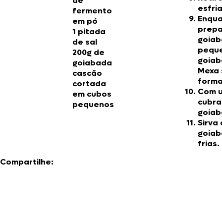
de
esfri
fermento
Enqua
em pó
prepa
1 pitada
goiab
de sal
peque
200g de
goiab
goiabada
Mexa 
cascão
forma
cortada
Com u
em cubos
cubra
pequenos
goiab
Sirva
goiab
frias.
Compartilhe: