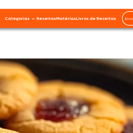
Rendimento
12
Categorias
Receitas
Matérias
Livros de Receitas
porções
Bovinos
Cordeiro
Carnes Suínas
Aves
Frios e Embutidos
Peixes e Frutos do Mar
100% Vegetal