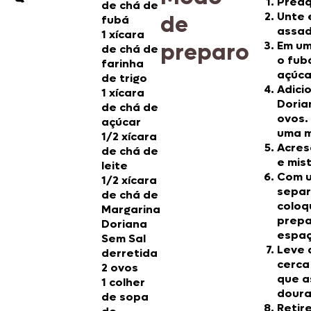
Preaq
de chá de
Unte 
de
fubá
assad
1 xícara
preparo
Em um
de chá de
o fubá
farinha
açúcar
de trigo
Adicio
1 xícara
Doria
de chá de
ovos.
açúcar
uma 
1/2 xícara
Acres
de chá de
e mis
leite
Com u
1/2 xícara
separ
de chá de
coloq
Margarina
prepa
Doriana
espaç
Sem Sal
Leve 
derretida
cerca
2 ovos
que a
1 colher
doura
de sopa
Retir