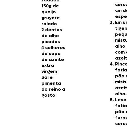
cerc
150g de
cm d
queijo
espe
gruyere
Em u
ralado
tigel
2 dentes
pequ
de alho
mist
picados
alho
4 colheres
com 
de sopa
azei
de azeite
Pince
extra
fati
virgem
pão 
Sal e
mist
pimenta
azei
do reino a
alho.
gosto
Leve
fati
pão 
forn
cerc