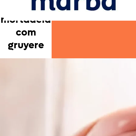
de
mortadela
com
gruyere