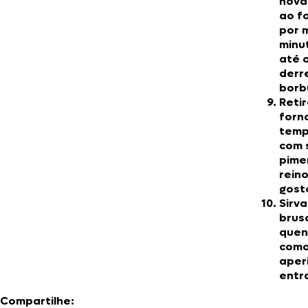
nov
ao f
por m
minu
até o
derr
borb
Reti
forn
temp
com 
pime
reino
gost
Sirva
brus
quen
com
aper
entr
Compartilhe: