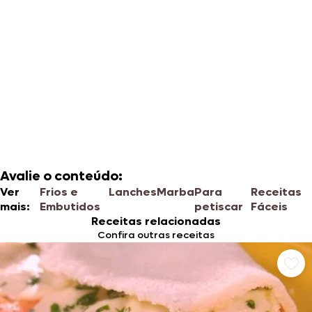
Avalie o conteúdo:
Ver
Frios e
Lanches
Marba
Para
Receitas
mais:
Embutidos
petiscar ​​
Fáceis
Receitas relacionadas
Confira outras receitas