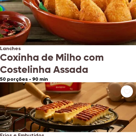
Lanches
Coxinha de Milho com
Costelinha Assada
50 porções
•
90 min
Frios e Embutidos