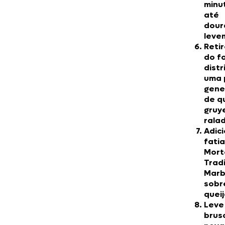
minu
até
dour
leve
Reti
do f
distr
uma 
gene
de q
gruy
rala
Adic
fati
Mort
Tradi
Mar
sobr
queij
Leve
brus