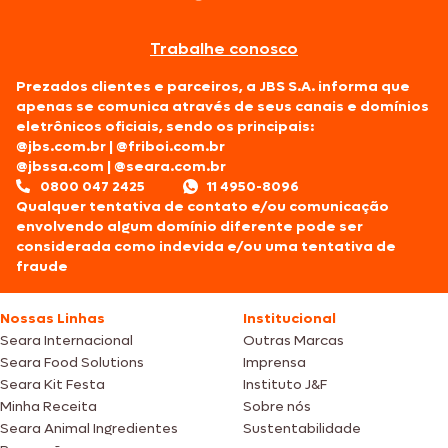
Trabalhe conosco
Prezados clientes e parceiros, a JBS S.A. informa que
apenas se comunica através de seus canais e domínios
eletrônicos oficiais, sendo os principais:
@jbs.com.br
|
@friboi.com.br
@jbssa.com
|
@seara.com.br
0800 047 2425
11 4950-8096
Qualquer tentativa de contato e/ou comunicação
envolvendo algum domínio diferente pode ser
considerada como indevida e/ou uma tentativa de
fraude
Nossas Linhas
Institucional
Seara Internacional
Outras Marcas
Seara Food Solutions
Imprensa
Seara Kit Festa
Instituto J&F
Minha Receita
Sobre nós
Seara Animal Ingredientes
Sustentabilidade