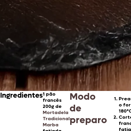
Modo
Ingredientes
1 pão
Prea
francês
o fo
de
200g de
180°
Mortadela
preparo
Cort
Tradicional
fran
Marba
fati
fatiada