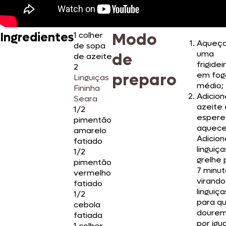
Modo
Ingredientes
1 colher
Aqueç
de sopa
uma
de
de azeite
frigidei
2
preparo
em fog
Linguiças
médio;
Fininha
Adicion
Seara
azeite 
1/2
espere
pimentão
aquece
amarelo
Adicion
fatiado
linguiça
1/2
grelhe 
pimentão
7 minut
vermelho
virando
fatiado
linguiça
1/2
para q
cebola
doure
fatiada
por igua
1 colher