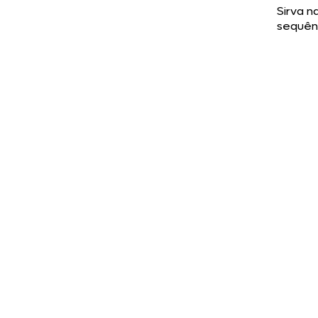
Sirva n
sequên