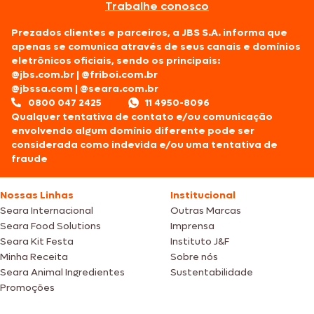
Trabalhe conosco
Prezados clientes e parceiros, a JBS S.A. informa que
apenas se comunica através de seus canais e domínios
eletrônicos oficiais, sendo os principais:
@jbs.com.br
|
@friboi.com.br
@jbssa.com
|
@seara.com.br
0800 047 2425
11 4950-8096
Qualquer tentativa de contato e/ou comunicação
envolvendo algum domínio diferente pode ser
considerada como indevida e/ou uma tentativa de
fraude
Nossas Linhas
Institucional
Seara Internacional
Outras Marcas
Seara Food Solutions
Imprensa
Seara Kit Festa
Instituto J&F
Minha Receita
Sobre nós
Seara Animal Ingredientes
Sustentabilidade
Promoções