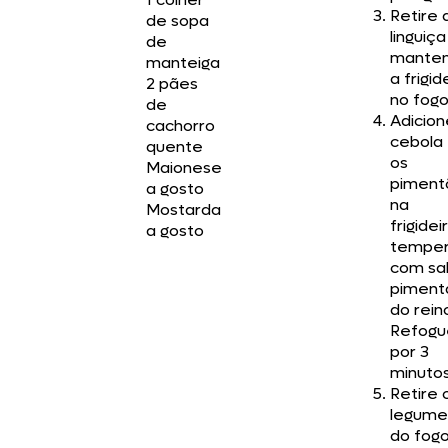
Retire 
de sopa
linguiça
de
mante
manteiga
a frigid
2 pães
no fogo
de
Adicion
cachorro
cebola
quente
os
Maionese
piment
a gosto
na
Mostarda
frigidei
a gosto
tempe
com sal
piment
do rein
Refogu
por 3
minutos
Retire 
legume
do fogo