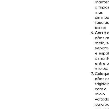
mante
a frigid
mas
diminua
fogo p
baixo;
Corte 
pães a
meio, 
separá
e espa
a mant
entre o
miolos;
Coloqu
pães n
frigidei
com o
miolo
voltad
para ba