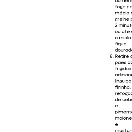
aument
fogo p
médio 
grelhe 
2 minut
ou até
o miolo
fique
dourad
Retire 
pães d
frigidei
adicion
linguiça
fininha,
refoga
de ceb
e
piment
maione
e
mostar